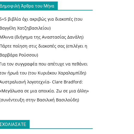
Δημοφιλή Άρθρα του Μήνα
5+5 βιβλία όχι ακριβώς για διακοπές (του
Βαγγέλη Χατζηβασιλείου)
ΜΆννα (διήγημα της Αναστασίας Δανάλη)
Πάρτε ποίηση στις διακοπές σας (επιλέγει η
Βαρβάρα Ρούσσου)
Για τον συγγραφέα που απέτυχε να πεθάνει
τον ήρωά του (του Κυριάκου Χαραλαμπίδη)
Αυστραλιανή λογοτεχνία- Clare Bradford:
«Μεγάλωσα σε μια αποικία. Ζω σε μια άλλη»
(συνέντευξη στην Βασιλική Βασιλούδη)
ΣΧΟΛΙΑΣΑΤΕ