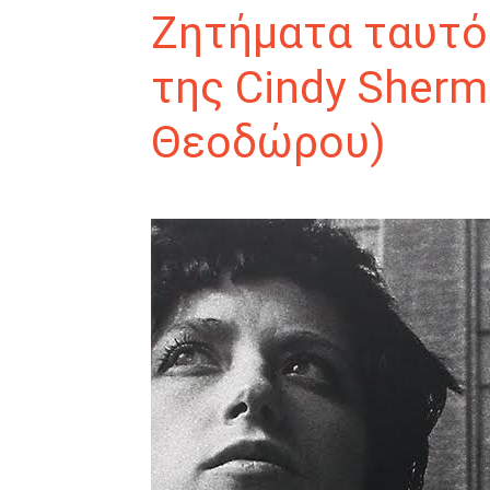
Ζητήματα ταυτό
της Cindy Sherm
Θεοδώρου)