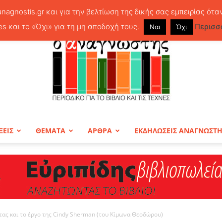
anagnostis.gr και για την βελτίωση της δικής σας εμπειρίας ότα
es και το «Όχι» για τη μη αποδοχή τους.
Περισσ
Ναι
Όχι
ΞΕΙΣ
ΘΕΜΑΤΑ
ΑΡΘΡΑ
ΕΚΔΗΛΩΣΕΙΣ ΑΝΑΓΝΩΣΤ
ΠΕΡΙΟΔΙΚΟ
ας και το έργο της Cindy Sherman (του Κίμωνα Θεοδώρου)
Ο