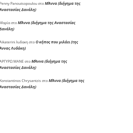
ΜΆννα (διήγημα της
Penny Panoutsopoulou
στο
Αναστασίας Δανάλη)
ΜΆννα (διήγημα της Αναστασίας
Μαρία
στο
Δανάλη)
Ο κήπος που μιλάει (της
Aikaterini λυδακη
στο
Άννας Λυδάκη)
ΜΆννα (διήγημα της
ΑΡΓΥΡΩ ΜΑΝΕ
στο
Αναστασίας Δανάλη)
ΜΆννα (διήγημα της
Konstantinos Chrysantzis
στο
Αναστασίας Δανάλη)