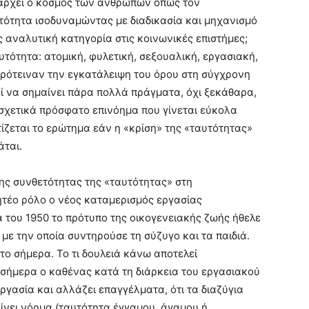
πάρχει ο κόσμος των ανθρώπων όπως τον
υτότητα ισοδυναμώντας με διαδικασία και μηχανισμό
ς αναλυτική κατηγορία στις κοινωνικές επιστήμες;
υτότητα: ατομική, φυλετική, σεξουαλική, εργασιακή,
ς πρότειναν την εγκατάλειψη του όρου στη σύγχρονη
εί να σημαίνει πάρα πολλά πράγματα, όχι ξεκάθαρα,
 σχετικά πρόσφατο επινόημα που γίνεται εύκολα
ίζεται το ερώτημα εάν η «κρίση» της «ταυτότητας»
άται.
ης συνθετότητας της «ταυτότητας» στη
ητέο ρόλο ο νέος καταμερισμός εργασίας
α του 1950 το πρότυπο της οικογενειακής ζωής ήθελε
με την οποία συντηρούσε τη σύζυγο και τα παιδιά.
ο σήμερα. Το τι δουλειά κάνω αποτελεί
 σήμερα ο καθένας κατά τη διάρκεια του εργασιακού
ργασία και αλλάζει επαγγέλματα, ότι τα διαζύγια
γίνει νόρμα (ταυτότητα έγγαμου, άγαμου ή