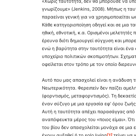
«Χωρίς ταυτότητα, δεν θα μπορούσε να υ
γνωρίζουμε» (Jenkins, 2008). Μήπως η τα
παραείναι γενική για να χρησιμοποιείται ω
Κάθε κατηγοριοποίηση οδηγεί και σε μια τα
ηθική, εθνοτική, κ.α. Ορισμένοι μελετητέ
έρευνα διότι δημιουργεί σύγχυση και μπορ
ενώ η βαρύτητα στην ταυτότητα είναι ένα
υποχείριο πολιτικών σκοπιμοτήτων. Σχηματ
οφείλεται στον τρόπο με τον οποίο διερευν
Αυτό που μας απασχολεί είναι η ανάδυση τ
Νεωτερικότητα. Φερειπείν δεν παίζει αμελ
(φορντισμός, μεταφορντισμός). Τη δεκαετί
έναν σύζυγο με μια εργασία εφ’ όρου ζωής 
Αυτή η ταυτότητα απέχει παρασάγγας από τ
αναπόφευκτα μέρος του «ποιος είμαι». Ότι
του βίου δεν απασχολείται μονάχα σε μια ε
έχουν αυξηθεί ή το
solo
l
ι
ving
[1]
τείνει να 