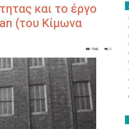
τητας και το έργο
an (του Κίμωνα
ΑΝΑΓΝΩΣΤΗΣ
1546
0
ΓΙΑ
ΤΟ