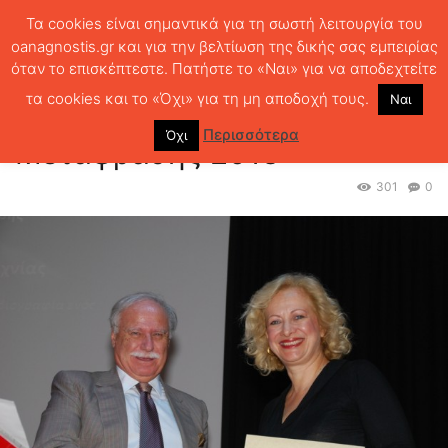
Τα cookies είναι σημαντικά για τη σωστή λειτουργία του
oanagnostis.gr και για την βελτίωση της δικής σας εμπειρίας
όταν το επισκέπτεστε. Πατήστε το «Ναι» για να αποδεχτείτε
ΑΡΧΙΚΗ
ΝΕΑ - EVENTS
Βραβεία Λογοτεχνικής Μετάφρασης 2013
τα cookies και το «Όχι» για τη μη αποδοχή τους.
Ναι
Βραβεία Λογοτεχνικής
Περισσότερα
Όχι
Μετάφρασης 2013
301
0