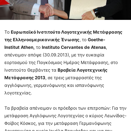
Το
Ευρωπαϊκό Ινστιτούτο Λογοτεχνικής Μετάφρασης
της Ελληνοαμερικανικής Ένωσης
, το
Goethe-
Institut
Athen,
το
Instituto
Cervantes
de
Atenas
,
απένειμαν απόψε (30.09.2013), με την ευκαιρία
εορτασμού της Παγκόσμιας Ημέρας Μετάφρασης, στο
Ινστιτούτο Θερβάντες τα
Βραβεία Λογοτεχνικής
Μετάφρασης 2013
, σε τρεις μεταφραστές της
αγγλόφωνης, γερμανόφωνης και ισπανόφωνης
λογοτεχνίας.
Τα βραβεία απένειμαν οι πρόεδροι των επιτροπών: Για την
μετάφραση Αγγλόφωνης Λογοτεχνίας ο κύριος Λεωνίδας-
Φοίβος Κόσκος, για την μετάφραση Γερμανόφωνης
Λογοτεχνίας η κυρία Ιρμέλα Βερνάρδου και για την