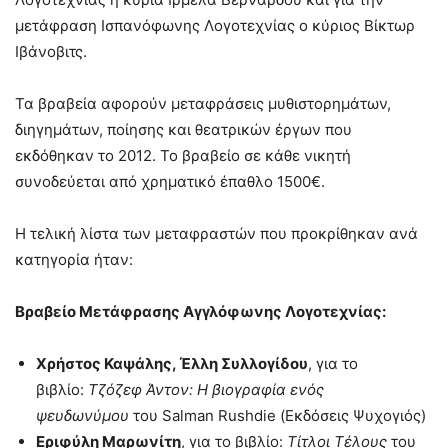
μετάφραση Ισπανόφωνης Λογοτεχνίας ο κύριος Βίκτωρ
Ιβάνοβιτς.
Τα βραβεία αφορούν μεταφράσεις μυθιστορημάτων,
διηγημάτων, ποίησης και θεατρικών έργων που
εκδόθηκαν το 2012. Το βραβείο σε κάθε νικητή
συνοδεύεται από χρηματικό έπαθλο 1500€.
Η τελική λίστα των μεταφραστών που προκρίθηκαν ανά
κατηγορία ήταν:
Βραβείο Μετάφρασης Αγγλόφωνης Λογοτεχνίας:
Χρήστος Καψάλης, Έλλη
Συλλογίδου
, για το
βιβλίο:
Τζόζεφ
Άντον
: Η βιογραφία ενός
ψευδωνύμου
του Salman Rushdie (Εκδόσεις Ψυχογιός)
Εριφύλη Μαρωνίτη
, για το βιβλίο:
Τίτλοι Τέλους
του