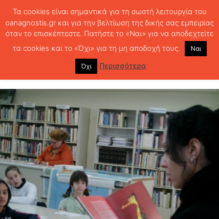
Τα cookies είναι σημαντικά για τη σωστή λειτουργία του
oanagnostis.gr και για την βελτίωση της δικής σας εμπειρίας
όταν το επισκέπτεστε. Πατήστε το «Ναι» για να αποδεχτείτε
ΑΡΧΙΚΗ
ΒΙΒΛΙΟΘΗΚΕΣ
Βιβλιοθήκη εκ του μηδενός
τα cookies και το «Όχι» για τη μη αποδοχή τους.
Ναι
Βιβλιοθήκη εκ του μηδενός
Περισσότερα
Όχι
1024
0