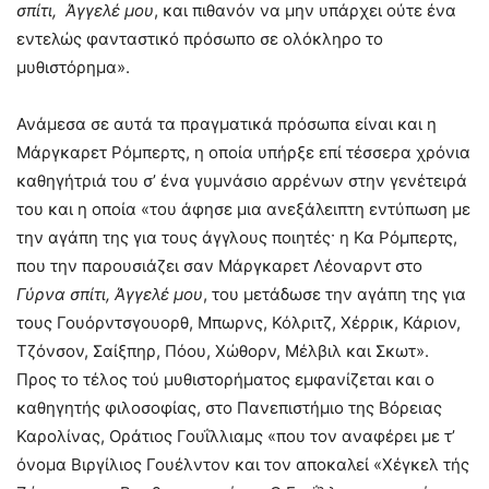
σπίτι, Άγγελέ μου
, και πιθανόν να μην υπάρχει ούτε ένα
εντελώς φανταστικό πρόσωπο σε ολόκληρο το
μυθιστόρημα».
Ανάμεσα σε αυτά τα πραγματικά πρόσωπα είναι και η
Μάργκαρετ Ρόμπερτς, η οποία υπήρξε επί τέσσερα χρόνια
καθηγήτριά του σ’ ένα γυμνάσιο αρρένων στην γενέτειρά
του και η οποία «του άφησε μια ανεξάλειπτη εντύπωση με
την αγάπη της για τους άγγλους ποιητές· η Κα Ρόμπερτς,
που την παρουσιάζει σαν Μάργκαρετ Λέοναρντ στο
Γύρνα σπίτι, Άγγελέ μου
, του μετάδωσε την αγάπη της για
τους Γουόρντσγουορθ, Μπωρνς, Κόλριτζ, Χέρρικ, Κάριον,
Τζόνσον, Σαίξπηρ, Πόου, Χώθορν, Μέλβιλ και Σκωτ».
Προς το τέλος τού μυθιστορήματος εμφανίζεται και ο
καθηγητής φιλοσοφίας, στο Πανεπιστήμιο της Βόρειας
Καρολίνας, Οράτιος Γουΐλλιαμς «που τον αναφέρει με τ’
όνομα Βιργίλιος Γουέλντον και τον αποκαλεί «Χέγκελ τής