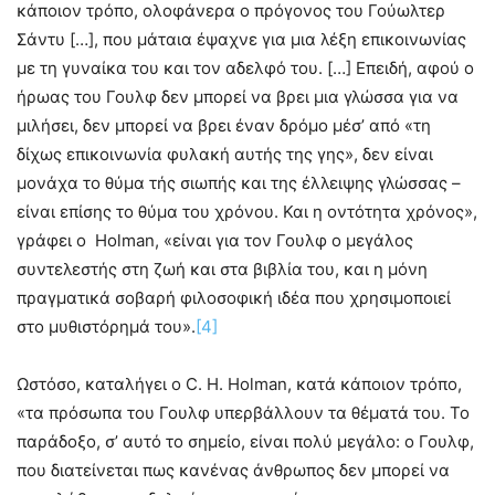
κάποιον τρόπο, ολοφάνερα ο πρόγονος του Γούωλτερ
Σάντυ […], που μάταια έψαχνε για μια λέξη επικοινωνίας
με τη γυναίκα του και τον αδελφό του. […] Επειδή, αφού ο
ήρωας του Γουλφ δεν μπορεί να βρει μια γλώσσα για να
μιλήσει, δεν μπορεί να βρει έναν δρόμο μέσ’ από «τη
δίχως επικοινωνία φυλακή αυτής της γης», δεν είναι
μονάχα το θύμα τής σιωπής και της έλλειψης γλώσσας –
είναι επίσης το θύμα του χρόνου. Και η οντότητα χρόνος»,
γράφει ο Holman, «είναι για τον Γουλφ ο μεγάλος
συντελεστής στη ζωή και στα βιβλία του, και η μόνη
πραγματικά σοβαρή φιλοσοφική ιδέα που χρησιμοποιεί
στο μυθιστόρημά του».
[4]
Ωστόσο, καταλήγει ο C. H. Holman, κατά κάποιον τρόπο,
«τα πρόσωπα του Γουλφ υπερβάλλουν τα θέματά του. Το
παράδοξο, σ’ αυτό το σημείο, είναι πολύ μεγάλο: ο Γουλφ,
που διατείνεται πως κανένας άνθρωπος δεν μπορεί να