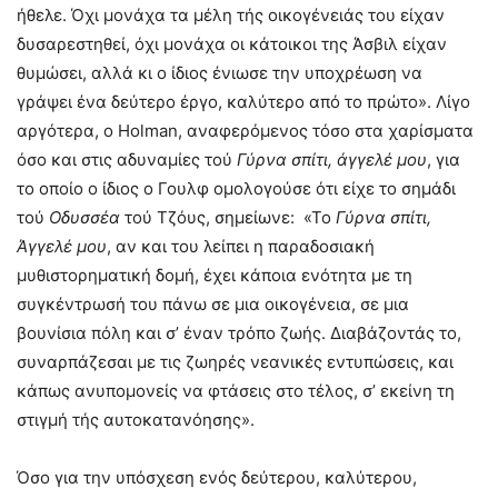
ήθελε. Όχι μονάχα τα μέλη τής οικογένειάς του είχαν
δυσαρεστηθεί, όχι μονάχα οι κάτοικοι της Άσβιλ είχαν
θυμώσει, αλλά κι ο ίδιος ένιωσε την υποχρέωση να
γράψει ένα δεύτερο έργο, καλύτερο από το πρώτο». Λίγο
αργότερα, ο Holman, αναφερόμενος τόσο στα χαρίσματα
όσο και στις αδυναμίες τού
Γύρνα σπίτι, άγγελέ μου
, για
το οποίο ο ίδιος ο Γουλφ ομολογούσε ότι είχε το σημάδι
τού
Οδυσσέα
τού Τζόυς, σημείωνε: «Το
Γύρνα σπίτι,
Άγγελέ μου
, αν και του λείπει η παραδοσιακή
μυθιστορηματική δομή, έχει κάποια ενότητα με τη
συγκέντρωσή του πάνω σε μια οικογένεια, σε μια
βουνίσια πόλη και σ’ έναν τρόπο ζωής. Διαβάζοντάς το,
συναρπάζεσαι με τις ζωηρές νεανικές εντυπώσεις, και
κάπως ανυπομονείς να φτάσεις στο τέλος, σ’ εκείνη τη
στιγμή τής αυτοκατανόησης».
Όσο για την υπόσχεση ενός δεύτερου, καλύτερου,