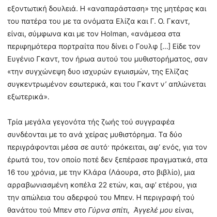
εξοντωτική δουλειά. Η «αναπαράσταση» της μητέρας και
του πατέρα του με τα ονόματα Ελίζα και Γ. Ο. Γκαντ,
είναι, σύμφωνα και με τον Holman, «ανάμεσα στα
περιφημότερα πορτραίτα που δίνει ο Γουλφ […] Είδε τον
Ευγένιο Γκαντ, τον ήρωα αυτού του μυθιστορήματος, σαν
«την συγχώνεψη δυο ισχυρών εγωισμών, της Ελίζας
συγκεντρωμένον εσωτερικά, και του Γκαντ ν’ απλώνεται
εξωτερικά».
Τρία μεγάλα γεγονότα τής ζωής τού συγγραφέα
συνδέονται με το ανά χείρας μυθιστόρημα. Τα δύο
περιγράφονται μέσα σε αυτό· πρόκειται, αφ’ ενός, για τον
έρωτά του, τον οποίο ποτέ δεν ξεπέρασε πραγματικά, στα
16 του χρόνια, με την Κλάρα (Λάουρα, στο βιβλίο), μια
αρραβωνιασμένη κοπέλα 22 ετών, και, αφ’ ετέρου, για
την απώλεια του αδερφού του Μπεν. Η περιγραφή τού
θανάτου τού Μπεν στο
Γύρνα σπίτι, Άγγελέ μου
είναι,