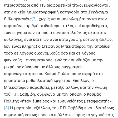
(περισσότεροι από 113 διαφορετικοί τίτλοι εμφανίζονται
στην οικεία λημματογραφική κατηγορία στο
Σχεδίασμα
Βιβλιογραφίας
[7]
, χωρίς να συμπεριλαμβάνονται στον
παραπάνω αριθμό οι ιδιαίτεροι τίτλοι, επί παραδείγματι,
των διηγημάτων τα οποία συναποτελούν τις εκάστοτε
συλλογές, ενώ και η ως άνω καταγραφή, ούτως ή άλλως,
δεν είναι πλήρης) ο Στέφανος Μπεκατώρος την αποδίδει
τόσο σε λόγους οικονομικούς όσο και σε λόγους
ψυχικούς – πνευματικούς, ενώ την συνδυάζει με την
μικρή, σε σύγκριση με άλλους συγγραφείς,
παραγωγικότητα του Κοσμά Πολίτη όσον αφορά στο
πρωτότυπο μυθοπλαστικό έργο του. Επιπλέον, ο
Μπεκατώρος παραθέτει, μεταξύ άλλων, και την γνώμη
τού Γ.Π. Σαββίδη, σύμφωνα με τον οποίον ο Κοσμάς
Πολίτης «ήταν έμπειρος και ευσυνείδητος μεταφραστής».
[8]
Η μαρτυρία, εξάλλου, του Γ.Π. Σαββίδη είναι ιδιαιτέρως
σημαντική και ως προς κάτι άλλο· ως προς το γεγονός ότι,