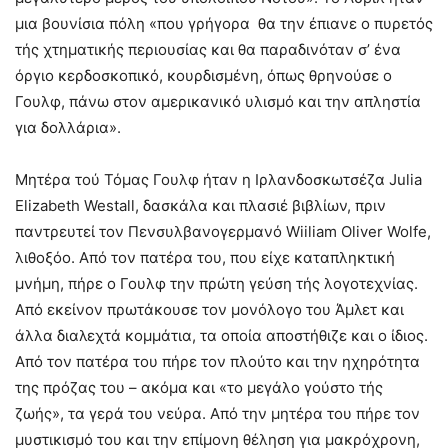
μια βουνίσια πόλη «που γρήγορα θα την έπιανε ο πυρετός
τής χτηματικής περιουσίας και θα παραδινόταν σ’ ένα
όργιο κερδοσκοπικό, κουρδισμένη, όπως θρηνούσε ο
Γουλφ, πάνω στον αμερικανικό υλισμό και την απληστία
για δολλάρια».
Μητέρα τού Τόμας Γουλφ ήταν η Ιρλανδοσκωτσέζα Julia
Elizabeth Westall, δασκάλα και πλασιέ βιβλίων, πριν
παντρευτεί τον Πενσυλβανογερμανό Wiiliam Oliver Wolfe,
λιθοξόο. Από τον πατέρα του, που είχε καταπληκτική
μνήμη, πήρε ο Γουλφ την πρώτη γεύση τής λογοτεχνίας.
Από εκείνον πρωτάκουσε τον μονόλογο του Άμλετ και
άλλα διαλεχτά κομμάτια, τα οποία αποστήθιζε και ο ίδιος.
Από τον πατέρα του πήρε τον πλούτο και την ηχηρότητα
της πρόζας του – ακόμα και «το μεγάλο γούστο τής
ζωής», τα γερά του νεύρα. Από την μητέρα του πήρε τον
μυστικισμό του και την επίμονη θέληση για μακρόχρονη,