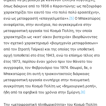
όπως διέκρινε από το 1936 ο Καραντώνης: ως πεζογράφο
χαρακτηρίζει τον εαυτό του «το πολύ πολύ ερασιτέχνη»,
ενώ ως μεταφραστή «επαγγελματία»».
[5]
Ο Μπεκατώρος
αναφέρεται, στην συνέχεια, πιο συγκεκριμένα στην
μεταφραστική εργασία τού Κοσμά Πολίτη, την οποία
χαρακτηρίζει ως «κατ’ οίκον βιοτεχνία» (διορθώνοντας
τον σχετικό χαρακτηρισμό «βιομηχανία μεταφράσεων»
από τον Στρατή Τσίρκα) και της οποίας την υποθετική
αρχή τοποθετεί στο έτος 1943, ενώ το επίσημο τέλος στο
έτος 1973, περίπου έναν χρόνο πριν τον θάνατο του
συγγραφέα, τον Φεβρουάριο του 1974. Θεωρεί, δε, ο
Μπεκατώρος ότι αυτή η τριακονταετούς διάρκειας
μεταφραστική εργασία ενυπήρχε στην πνευματική
συγκρότηση του Κοσμά Πολίτη ως «δημιουργική ροπή»,
ήδη από τα εφηβικά του χρόνια στην Σμύρνη.
[6]
Την «μεταφραστική πληθωρικότητα» του Κοσμά Πολίτη