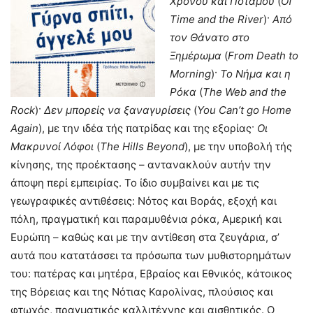
Χρόνου και Ποταμού
(
Of
Time
and
the
River
)·
Από
τον Θάνατο στο
Ξημέρωμα
(
From
Death
to
Morning
)·
Το Νήμα και η
Ρόκα
(
The
Web
and
the
Rock
)·
Δεν μπορείς να ξαναγυρίσεις
(
You
Can’
t
go
Home
Again
), με την ιδέα τής πατρίδας και της εξορίας·
Οι
Μακρυνοί Λόφοι
(
The
Hills
Beyond
), με την υποβολή τής
κίνησης, της προέκτασης – αντανακλούν αυτήν την
άποψη περί εμπειρίας. Το ίδιο συμβαίνει και με τις
γεωγραφικές αντιθέσεις: Νότος και Βοράς, εξοχή και
πόλη, πραγματική και παραμυθένια ρόκα, Αμερική και
Ευρώπη – καθώς και με την αντίθεση στα ζευγάρια, σ’
αυτά που κατατάσσει τα πρόσωπα των μυθιστορημάτων
του: πατέρας και μητέρα, Εβραίος και Εθνικός, κάτοικος
της Βόρειας και της Νότιας Καρολίνας, πλούσιος και
φτωχός, πραγματικός καλλιτέχνης και αισθητικός. Ο