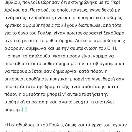
βιβλίου, πολλοί θεώρησαν ότι εκπληρώθηκε με το
Περί
Χρόνου και Ποταμού
, το οποίο, πάντως, έγινε δεκτό με
ανάμικτες αντιδράσεις, ενώ και οι πραγματικά σοβαρές
κριτικές αμφισβητήσεις που έχουν διατυπωθεί από τότε
για το έργο τού Γουλφ, είχαν πρωτοεκφραστεί ξεκάθαρα
σχετικά με αυτό το μυθιστόρημα. Αυτές οι αμφισβητήσεις
αφορούν, σύμφωνα και με την συμπύκνωση του C. H.
Holman, τα ακόλουθα: «κατά πόσον είναι νόμιμο να
υποκαθίσταται το μυθιστόρημα με την αυτοβιογραφία και
να παρουσιάζεται σαν δημιουργία· κατά πόσον η
ρητορεία, οσοδήποτε ποιητική, μπορεί να γίνει δεχτή σαν
υποκατάστατο της δραματικής αναπαράστασης· κατά
πόσον η αμεσότητα μπορεί ν’ αντικαταστήσει την
αισθητική απόσταση· και, αναπόφευχτα, τι αποτελεί
μορφή».
[2]
«Η σταδιοδρομία τού Γουλφ, όπως και τα έργα του, έγιναν