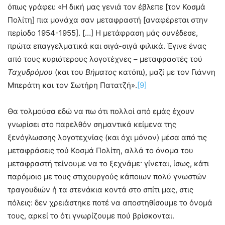
όπως γράφει: «Η δική μας γενιά τον έβλεπε [τον Κοσμά
Πολίτη] πια μονάχα σαν μεταφραστή [αναφέρεται στην
περίοδο 1954-1955]. […] Η μετάφραση μάς συνέδεσε,
πρώτα επαγγελματικά και σιγά-σιγά φιλικά. Έγινε ένας
από τους κυριότερους λογοτέχνες – μεταφραστές τού
Ταχυδρόμου
(και του
Βήματος
κατόπι), μαζί με τον Γιάννη
Μπεράτη και τον Σωτήρη Πατατζή».
[9]
Θα τολμούσα εδώ να πω ότι πολλοί από εμάς έχουν
γνωρίσει στο παρελθόν σημαντικά κείμενα της
ξενόγλωσσης λογοτεχνίας (και όχι μόνον) μέσα από τις
μεταφράσεις τού Κοσμά Πολίτη, αλλά το όνομα του
μεταφραστή τείνουμε να το ξεχνάμε· γίνεται, ίσως, κάτι
παρόμοιο με τους στιχουργούς κάποιων πολύ γνωστών
τραγουδιών ή τα στενάκια κοντά στο σπίτι μας, στις
πόλεις: δεν χρειάστηκε ποτέ να αποστηθίσουμε το όνομά
τους, αρκεί το ότι γνωρίζουμε πού βρίσκονται.