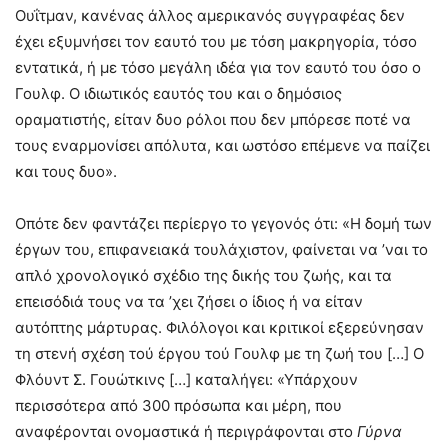
Ουΐτμαν, κανένας άλλος αμερικανός συγγραφέας δεν
έχει εξυμνήσει τον εαυτό του με τόση μακρηγορία, τόσο
εντατικά, ή με τόσο μεγάλη ιδέα για τον εαυτό του όσο ο
Γουλφ. Ο ιδιωτικός εαυτός του και ο δημόσιος
οραματιστής, είταν δυο ρόλοι που δεν μπόρεσε ποτέ να
τους εναρμονίσει απόλυτα, και ωστόσο επέμενε να παίζει
και τους δυο».
Οπότε δεν φαντάζει περίεργο το γεγονός ότι: «Η δομή των
έργων του, επιφανειακά τουλάχιστον, φαίνεται να ’ναι το
απλό χρονολογικό σχέδιο της δικής του ζωής, και τα
επεισόδιά τους να τα ’χει ζήσει ο ίδιος ή να είταν
αυτόπτης μάρτυρας. Φιλόλογοι και κριτικοί εξερεύνησαν
τη στενή σχέση τού έργου τού Γουλφ με τη ζωή του […] Ο
Φλόυντ Σ. Γουώτκινς […] καταλήγει: «Υπάρχουν
περισσότερα από 300 πρόσωπα και μέρη, που
αναφέρονται ονομαστικά ή περιγράφονται στο
Γύρνα