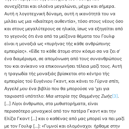
συνεχίζεται και ολοένα μεγαλώνει, μέχρι και σήμερα.
Αυτή η λογοτεχνική δύναμη, αυτή η ικανότητά του να
μιλάει ως μια «ιδιαίτερη αυθεντία», τόσο στους νέους όσο
και στους μεγαλύτερους σε ηλικία, ίσως να εξηγείται από
το γεγονός ότι ένα από τα μείζονα θέματα του Γουλφ
είναι η μοναξιά ως «πυρήνας τής κάθε ανθρώπινης
εμπειρίας». «Είδε το κάθε άτομο στον κόσμο σα να ζει σ’
ένα διαμέρισμα, σε απομόνωση από τους συνανθρώπους
του και ανίκανο να επικοινωνήσει τέλεια μαζί τους. Αυτή
η τραγωδία τής μοναξιάς βρίσκεται στο κέντρο τής
εμπειρίας τού Ευγένιου Γκαντ, και κάνει το
Γύρνα σπίτι,
Άγγελέ μου
ένα βιβλίο που θα μπορούσε να ’χει για
ταιριαστό υπότιτλο:
Μια ιστορία της Θαμμένης Ζωής
[3]
.
[…] Λίγοι άνθρωποι, στα μυθιστορήματα, είναι
περισσότερο μοναχικοί από τον πατέρα Γκαντ και την
Ελίζα Γκαντ […] και ο καθένας από μας μπορεί να πει μαζί
με τον Γουλφ […]: «Γυμνοί και ολομόναχοι ήρθαμε στην