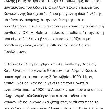
Ζώνης με τις Βαμβακοφυτείες». Ο Γουΐλλιαμς, που είταν
μυστικιστής, του δίδαξε μια μάλλον χαλαρή μορφή τής
Χεγκελιανής διαλεχτικής, όπου μια γενική ιδέα ή «θέση»
παράγει αναπόφευχτα την αντίθεσή της, και η
αλληλεπίδραση των δυο παράγει μια καινούργια έννοια ή
σύνθεση». Ο C. H. Holman, μάλιστα, υποθέτει ότι την τάση
που είχε ο Γουλφ να βλέπει και να εκφράζεται με
αντιθέσεις «ίσως να την έμαθε κοντά στον Οράτιο
Γουΐλλιαμς».
Ο Τόμας Γουλφ γεννήθηκε στο Asheville της Βόρειας
Καρολίνας – που γίνεται Άλταμοντ και Λύμπια Χιλ στα
μυθιστορήματά του – στις 3 Οκτωβρίου 1900. Ήταν,
λοιπόν, νότιος, «αν και η γενέτειρά του Πολιτεία
ενστερνίστηκε, το 1900, το Λαϊκό κίνημα, που άφησε μια
κληρονομιά φιλελευθερισμού στα εκπαιδευτικά,
κοινωνικά και οικονομικά ζητήματα, αντίθετα προς το
μεγαλύτερο μέρος τού υπόλοιπου Νότου». Το Άσβιλ ήταν