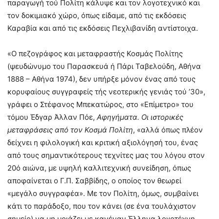
παραγωγή τού Πολίτη κάλυψε και τον λογοτεχνικό και
τον δοκιμιακό χώρο, όπως είδαμε, από τις εκδόσεις
Καραβία και από τις εκδόσεις Πεχλιβανίδη αντίστοιχα.
«Ο πεζογράφος και μεταφραστής Κοσμάς Πολίτης
(ψευδώνυμο του Παρασκευά ή Πάρι Ταβελούδη, Αθήνα
1888 – Αθήνα 1974), δεν υπήρξε μόνον ένας από τους
κορυφαίους συγγραφείς τής νεοτερικής γενιάς τού ’30»,
γράφει ο Στέφανος Μπεκατώρος, στο «Επίμετρο» του
τόμου Έδγαρ Άλλαν Πόε,
Αφηγήματα. Οι ιστορικές
μεταφράσεις από τον Κοσμά Πολίτη
, «αλλά όπως πλέον
δείχνει η φιλολογική και κριτική αξιολόγησή του, ένας
από τους σημαντικότερους τεχνίτες μας του λόγου στον
20ό αιώνα, με υψηλή καλλιτεχνική συνείδηση, όπως
αποφαίνεται ο Γ.Π. Σαββίδης, ο οποίος τον θεωρεί
«μεγάλο συγγραφέα». Με τον Πολίτη, όμως, συμβαίνει
κάτι το παράδοξο, που τον κάνει (σε ένα τουλάχιστον
σημείο) να μη μοιάζει με κανέναν Έλληνα λογοτέχνη,