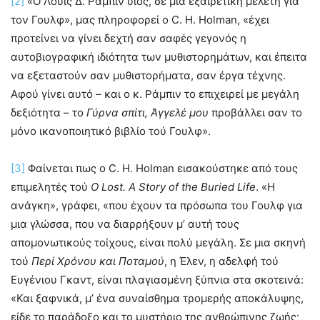
[2]
«Ο Λούις Δ. Ράμπιν υιός, σε μια εξαιρετική μελέτη για
τον Γουλφ», μας πληροφορεί ο C. H. Holman, «έχει
προτείνει να γίνει δεχτή σαν σαφές γεγονός η
αυτοβιογραφική ιδιότητα των μυθιστορημάτων, και έπειτα
να εξεταστούν σαν μυθιστορήματα, σαν έργα τέχνης.
Αφού γίνει αυτό – και ο κ. Ράμπιν το επιχειρεί με μεγάλη
δεξιότητα – το
Γύρνα σπίτι, Άγγελέ μου
προβάλλει σαν το
μόνο ικανοποιητικό βιβλίο τού Γουλφ».
[3]
Φαίνεται πως ο C. H. Holman εισακούστηκε από τους
επιμελητές τού
O
Lost.
A
Story
of
the
Buried
Life
. «Η
ανάγκη», γράφει, «που έχουν τα πρόσωπα του Γουλφ για
μια γλώσσα, που να διαρρήξουν μ’ αυτή τους
απομονωτικούς τοίχους, είναι πολύ μεγάλη. Σε μια σκηνή
τού
Περί Χρόνου και Ποταμού
, η Έλεν, η αδελφή τού
Ευγένιου Γκαντ, είναι πλαγιασμένη ξύπνια στα σκοτεινά:
«Και ξαφνικά, μ’ ένα συναίσθημα τρομερής αποκάλυψης,
είδε το παράδοξο και το μυστήριο της ανθρώπινης ζωής·