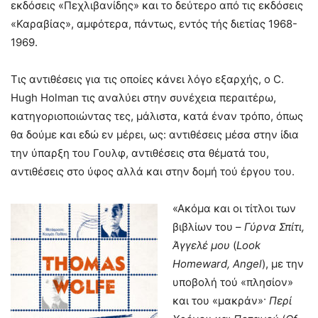
εκδόσεις «Πεχλιβανίδης» και το δεύτερο από τις εκδόσεις
«Καραβίας», αμφότερα, πάντως, εντός τής διετίας 1968-
1969.
Τις αντιθέσεις για τις οποίες κάνει λόγο εξαρχής, ο C.
Hugh Holman τις αναλύει στην συνέχεια περαιτέρω,
κατηγοριοποιώντας τες, μάλιστα, κατά έναν τρόπο, όπως
θα δούμε και εδώ εν μέρει, ως: αντιθέσεις μέσα στην ίδια
την ύπαρξη του Γουλφ, αντιθέσεις στα θέματά του,
αντιθέσεις στο ύφος αλλά και στην δομή τού έργου του.
«Ακόμα και οι τίτλοι των
βιβλίων του –
Γύρνα Σπίτι,
Άγγελέ μου
(
Look
Homeward,
Angel
), με την
υποβολή τού «πλησίον»
και του «μακράν»·
Περί