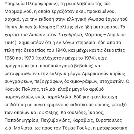
Υπηρεσία Πληροφοριών), τη μεσολαβήσει τής Ιώς
Μαρμαρινού, η οποία εργαζόταν εκεί, προκειμένου,
αρχικά, για την έκδοση στην ελληνική γλώσσα έργων τού
Henry James (ο Κοσμάς Πολίτης είχε ήδη μεταφράσει
Τα
χαρτιά τού Άσπερν
στον
Ταχυδρόμο
, Μάρτιος – Απρίλιος
1964). Σημειωτέον ότι η εν λόγω Υπηρεσία, ήδη από τα
τέλη τής δεκαετίας τού 1940, και μέχρι και τις δεκαετίες
1960 και 1970 (τουλάχιστον μέχρι το 1974), είχε
πρόγραμμα (και προϋπολογισμό βεβαίως) να
μεταφρασθούν στην ελληνική έργα Αμερικανών κυρίως
συγγραφέων, πεζογράφων, δοκιμιογράφων, στοχαστών. Ο
Κοσμάς Πολίτης, τελικά, έλαβε μεγάλο αριθμό
παραγγελιών, ενώ, παράλληλα, δόθηκε η αντίστοιχη
επιδότηση σε συγκεκριμένους εκδοτικούς οίκους, μεταξύ
των οποίων και οι: Φέξης, Κακουλίδης, Ίκαρος,
Παπαδημητρίου, Πεχλιβανίδης, Καραβίας, Συρόπουλος
κ.ά. Μάλιστα, ως προς τον Τόμας Γουλφ, η μεταφραστική