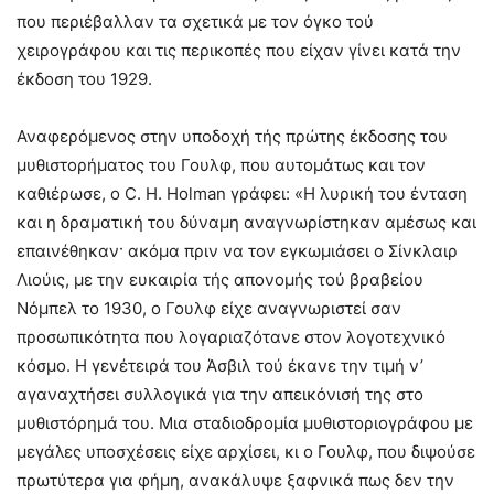
που περιέβαλλαν τα σχετικά με τον όγκο τού
χειρογράφου και τις περικοπές που είχαν γίνει κατά την
έκδοση του 1929.
Αναφερόμενος στην υποδοχή τής πρώτης έκδοσης του
μυθιστορήματος του Γουλφ, που αυτομάτως και τον
καθιέρωσε, ο C. H. Holman γράφει: «Η λυρική του ένταση
και η δραματική του δύναμη αναγνωρίστηκαν αμέσως και
επαινέθηκαν· ακόμα πριν να τον εγκωμιάσει ο Σίνκλαιρ
Λιούις, με την ευκαιρία τής απονομής τού βραβείου
Νόμπελ το 1930, ο Γουλφ είχε αναγνωριστεί σαν
προσωπικότητα που λογαριαζότανε στον λογοτεχνικό
κόσμο. Η γενέτειρά του Άσβιλ τού έκανε την τιμή ν’
αγαναχτήσει συλλογικά για την απεικόνισή της στο
μυθιστόρημά του. Μια σταδιοδρομία μυθιστοριογράφου με
μεγάλες υποσχέσεις είχε αρχίσει, κι ο Γουλφ, που διψούσε
πρωτύτερα για φήμη, ανακάλυψε ξαφνικά πως δεν την