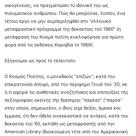
οικογένειας, να πραγματώσει το ιδανικό του ως
πνευματικού ανθρώπου. Πώς θα μπορούσε, λοιπόν, ένα
τέτοιο έργο να μην συμπεριληφθεί στο “ελληνικό
μεταφραστικό πρόγραμμα της δεκαετίας τού 1960” (η
μετάφραση του Κοσμά πολίτη κυκλοφόρησε για πρώτη
φορά από τις εκδόσεις Καραβία το 1969);
Εξηγούμαι ως προς το τελευταίο:
Ο Κοσμάς Πολίτης, ο μοναδικός “επιζών”, κατά την
επικρατούσα άποψη, από την περίφημη Γενιά τού ’30, σε
ό,τι αφορά τις αισθητικές αναζητήσεις και επιτεύξεις τής
πεζογραφίας εκείνης τής διάσημης “παρέας” (“παρέα”
στην οποία, σημειωτέον, ο ίδιος είχε δείξει, άμεσα και
έμμεσα, ότι δεν ήθελε αναγκαστικά να ανήκει), κατά την
δεκαετία τού ’60, εκλήθη ως μεταφραστής από την
American Library (διοικούμενη τότε από την Αμερικανική