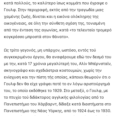
κατά πολλούς, το καλύτερο ίσως κομμάτι που έγραψε ο
Γουλφ. Στην περιγραφή, εκτός από την τραγωδία μιας
χαμένης ζωής, δίνεται και η εικόνα ολόκληρης της
οικογένειας, σε όλη την σύνθετη σχέση της, τονισμένη
από την ένταση της αγωνίας, κατά «το τελευταίο τρομερό
κογκρέσσο μπροστά στον θάνατο».
Ως τρίτο γεγονός, μη υπάρχον, ωστόσο, εντός τού
συγκεκριμένου έργου, θα αναφέρουμε εδώ τον δεσμό του
με την, κατά 17 χρόνια μεγαλύτερή του, Αλίν Μπέρνσταϊν,
σκηνογράφο και σχεδιάστρια κοστουμιών, χωρίς την
ενίσχυση και την πίστη τής οποίας, κάποιοι θεωρούν ότι ο
Γουλφ δεν θα είχε γράψει ποτέ το εν λόγω αριστούργημά
του, το οποίο εκδόθηκε το 1929. Στο μεταξύ, ο Γουλφ, με
το πτυχίο τού διδάκτορος αγγλικής φιλολογίας από το
Πανεπιστήμιο του Χάρβαρντ, δίδαξε κατά διαστήματα στο
Πανεπιστήμιο της Νέας Υόρκης, από το 1924 έως το 1930.