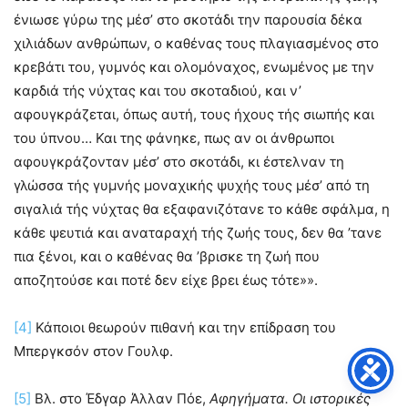
ένιωσε γύρω της μέσ’ στο σκοτάδι την παρουσία δέκα
χιλιάδων ανθρώπων, ο καθένας τους πλαγιασμένος στο
κρεβάτι του, γυμνός και ολομόναχος, ενωμένος με την
καρδιά τής νύχτας και του σκοταδιού, και ν’
αφουγκράζεται, όπως αυτή, τους ήχους τής σιωπής και
του ύπνου… Και της φάνηκε, πως αν οι άνθρωποι
αφουγκράζονταν μέσ’ στο σκοτάδι, κι έστελναν τη
γλώσσα τής γυμνής μοναχικής ψυχής τους μέσ’ από τη
σιγαλιά τής νύχτας θα εξαφανιζότανε το κάθε σφάλμα, η
κάθε ψευτιά και αναταραχή τής ζωής τους, δεν θα ’τανε
πια ξένοι, και ο καθένας θα ’βρισκε τη ζωή που
αποζητούσε και ποτέ δεν είχε βρει έως τότε»».
[4]
Κάποιοι θεωρούν πιθανή και την επίδραση του
Μπεργκσόν στον Γουλφ.
[5]
Βλ. στο Έδγαρ Άλλαν Πόε,
Αφηγήματα. Οι ιστορικές