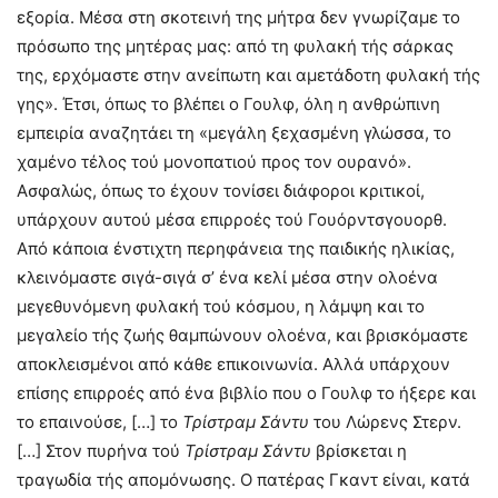
εξορία. Μέσα στη σκοτεινή της μήτρα δεν γνωρίζαμε το
πρόσωπο της μητέρας μας: από τη φυλακή τής σάρκας
της, ερχόμαστε στην ανείπωτη και αμετάδοτη φυλακή τής
γης». Έτσι, όπως το βλέπει ο Γουλφ, όλη η ανθρώπινη
εμπειρία αναζητάει τη «μεγάλη ξεχασμένη γλώσσα, το
χαμένο τέλος τού μονοπατιού προς τον ουρανό».
Ασφαλώς, όπως το έχουν τονίσει διάφοροι κριτικοί,
υπάρχουν αυτού μέσα επιρροές τού Γουόρντσγουορθ.
Από κάποια ένστιχτη περηφάνεια της παιδικής ηλικίας,
κλεινόμαστε σιγά-σιγά σ’ ένα κελί μέσα στην ολοένα
μεγεθυνόμενη φυλακή τού κόσμου, η λάμψη και το
μεγαλείο τής ζωής θαμπώνουν ολοένα, και βρισκόμαστε
αποκλεισμένοι από κάθε επικοινωνία. Αλλά υπάρχουν
επίσης επιρροές από ένα βιβλίο που ο Γουλφ το ήξερε και
το επαινούσε, […] το
Τρίστραμ Σάντυ
του Λώρενς Στερν.
[…] Στον πυρήνα τού
Τρίστραμ Σάντυ
βρίσκεται η
τραγωδία τής απομόνωσης. Ο πατέρας Γκαντ είναι, κατά