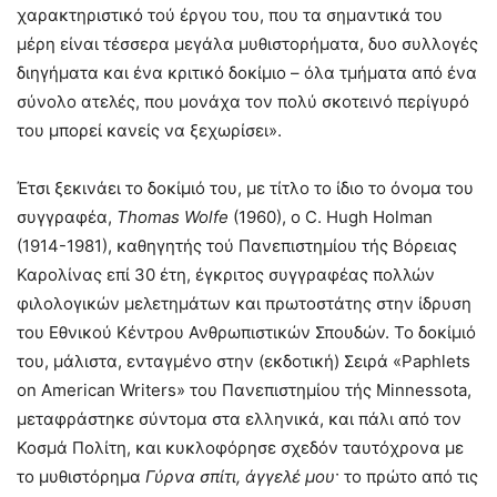
χαρακτηριστικό τού έργου του, που τα σημαντικά του
μέρη είναι τέσσερα μεγάλα μυθιστορήματα, δυο συλλογές
διηγήματα και ένα κριτικό δοκίμιο – όλα τμήματα από ένα
σύνολο ατελές, που μονάχα τον πολύ σκοτεινό περίγυρό
του μπορεί κανείς να ξεχωρίσει».
Έτσι ξεκινάει το δοκίμιό του, με τίτλο το ίδιο το όνομα του
συγγραφέα,
Thomas
Wolfe
(1960), ο C. Hugh Holman
(1914-1981), καθηγητής τού Πανεπιστημίου τής Βόρειας
Καρολίνας επί 30 έτη, έγκριτος συγγραφέας πολλών
φιλολογικών μελετημάτων και πρωτοστάτης στην ίδρυση
του Εθνικού Κέντρου Ανθρωπιστικών Σπουδών. Το δοκίμιό
του, μάλιστα, ενταγμένο στην (εκδοτική) Σειρά «Paphlets
on American Writers» του Πανεπιστημίου τής Minnessota,
μεταφράστηκε σύντομα στα ελληνικά, και πάλι από τον
Κοσμά Πολίτη, και κυκλοφόρησε σχεδόν ταυτόχρονα με
το μυθιστόρημα
Γύρνα σπίτι, άγγελέ μου
· το πρώτο από τις