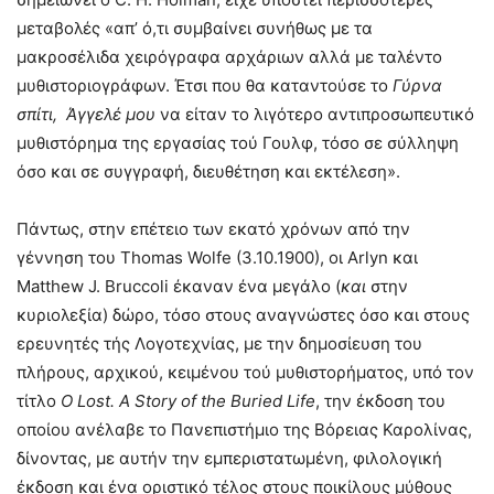
μεταβολές «απ’ ό,τι συμβαίνει συνήθως με τα
μακροσέλιδα χειρόγραφα αρχάριων αλλά με ταλέντο
μυθιστοριογράφων. Έτσι που θα καταντούσε το
Γύρνα
σπίτι, Άγγελέ μου
να είταν το λιγότερο αντιπροσωπευτικό
μυθιστόρημα της εργασίας τού Γουλφ, τόσο σε σύλληψη
όσο και σε συγγραφή, διευθέτηση και εκτέλεση».
Πάντως, στην επέτειο των εκατό χρόνων από την
γέννηση του Thomas Wolfe (3.10.1900), οι Arlyn και
Matthew J. Bruccoli έκαναν ένα μεγάλο (
και
στην
κυριολεξία) δώρο, τόσο στους αναγνώστες όσο και στους
ερευνητές τής Λογοτεχνίας, με την δημοσίευση του
πλήρους, αρχικού, κειμένου τού μυθιστορήματος, υπό τον
τίτλο
O
Lost.
A
Story
of
the
Buried
Life
, την έκδοση του
οποίου ανέλαβε το Πανεπιστήμιο της Βόρειας Καρολίνας,
δίνοντας, με αυτήν την εμπεριστατωμένη, φιλολογική
έκδοση και ένα οριστικό τέλος στους ποικίλους μύθους