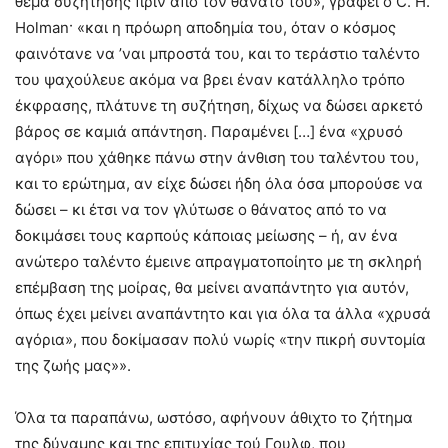
θέμα συζήτησης πριν από τον θάνατό του», γράφει ο C. H.
Holman· «και η πρόωρη αποδημία του, όταν ο κόσμος
φαινότανε να ’ναι μπροστά του, και το τεράστιο ταλέντο
του ψαχούλευε ακόμα να βρει έναν κατάλληλο τρόπο
έκφρασης, πλάτυνε τη συζήτηση, δίχως να δώσει αρκετό
βάρος σε καμιά απάντηση. Παραμένει […] ένα «χρυσό
αγόρι» που χάθηκε πάνω στην άνθιση του ταλέντου του,
και το ερώτημα, αν είχε δώσει ήδη όλα όσα μπορούσε να
δώσει – κι έτσι να τον γλύτωσε ο θάνατος από το να
δοκιμάσει τους καρπούς κάποιας μείωσης – ή, αν ένα
ανώτερο ταλέντο έμεινε απραγματοποίητο με τη σκληρή
επέμβαση της μοίρας, θα μείνει αναπάντητο για αυτόν,
όπως έχει μείνει αναπάντητο και για όλα τα άλλα «χρυσά
αγόρια», που δοκίμασαν πολύ νωρίς «την πικρή συντομία
της ζωής μας»».
Όλα τα παραπάνω, ωστόσο, αφήνουν άθιχτο το ζήτημα
της δύναμης και της επιτυχίας τού Γουλφ, που