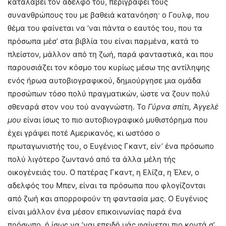
καταλάβει τον αδελφό του, περιγράφει τους
συνανθρώπους του με βαθειά κατανόηση· ο Γουλφ, που
θέμα του φαίνεται να ’ναι πάντα ο εαυτός του, που τα
πρόσωπα μέσ’ στα βιβλία του είναι παρμένα, κατά το
πλείστον, μάλλον από τη ζωή, παρά φανταστικά, και που
παρουσιάζει τον κόσμο του κυρίως μέσω της αντίληψης
ενός ήρωα αυτοβιογραφικού, δημιούργησε μια ομάδα
προσώπων τόσο πολύ πραγματικών, ώστε να ζουν πολύ
σθεναρά στον νου τού αναγνώστη. Το
Γύρνα σπίτι, Άγγελέ
μου
είναι ίσως το πιο αυτοβιογραφικό μυθιστόρημα που
έχει γράψει ποτέ Αμερικανός, κι ωστόσο ο
πρωταγωνιστής του, ο Ευγένιος Γκαντ, είν’ ένα πρόσωπο
πολύ λιγότερο ζωντανό από τα άλλα μέλη τής
οικογένειάς του. Ο πατέρας Γκαντ, η Ελίζα, η Έλεν, ο
αδελφός του Μπεν, είναι τα πρόσωπα που φλογίζονται
από ζωή και απορροφούν τη φαντασία μας. Ο Ευγένιος
είναι μάλλον ένα μέσον επικοινωνίας παρά ένα
πρόσωπο, ή ίσως να ’ναι επειδή μάς φαίνεται πιο κοντά σ’