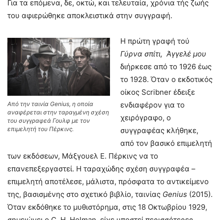
Για τα επόμενα, δε, οκτώ, και τελευταία, χρόνια τής ζωής
του αφιερώθηκε αποκλειστικά στην συγγραφή.
Η πρώτη γραφή τού
Γύρνα σπίτι, Άγγελέ μου
διήρκεσε από το 1926 έως
το 1928. Όταν ο εκδοτικός
οίκος Scribner έδειξε
Από την ταινία Genius, η οποία
ενδιαφέρον για το
αναφέρεται στην ταραγμένη σχέση
χειρόγραφο, ο
του συγγραφεά Γουλφ με τον
επιμελητή του Πέρκινς.
συγγραφέας κλήθηκε,
από τον βασικό επιμελητή
των εκδόσεων, Μάξγουελ Ε. Πέρκινς να το
επανεπεξεργαστεί. Η ταραχώδης σχέση συγγραφέα –
επιμελητή αποτέλεσε, μάλιστα, πρόσφατα το αντικείμενο
της, βασισμένης στο σχετικό βιβλίο, ταινίας
Genius
(2015).
Όταν εκδόθηκε το μυθιστόρημα, στις 18 Οκτωβρίου 1929,
σημειώνει ο C. H. Holman, είχε υποστεί περισσότερες