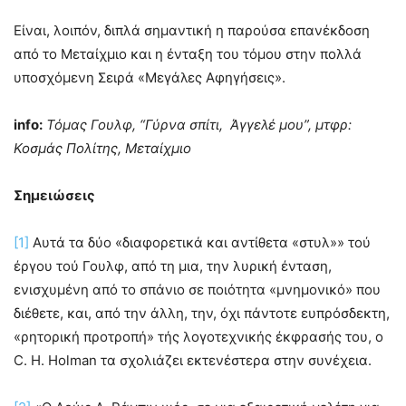
Είναι, λοιπόν, διπλά σημαντική η παρούσα επανέκδοση
από το Μεταίχμιο και η ένταξη του τόμου στην πολλά
υποσχόμενη Σειρά «Μεγάλες Αφηγήσεις».
info:
Τόμας Γουλφ, “Γύρνα σπίτι, Άγγελέ μου”, μτφρ:
Κοσμάς Πολίτης, Μεταίχμιο
Σημειώσεις
[1]
Αυτά τα δύο «διαφορετικά και αντίθετα «στυλ»» τού
έργου τού Γουλφ, από τη μια, την λυρική ένταση,
ενισχυμένη από το σπάνιο σε ποιότητα «μνημονικό» που
διέθετε, και, από την άλλη, την, όχι πάντοτε ευπρόσδεκτη,
«ρητορική προτροπή» τής λογοτεχνικής έκφρασής του, ο
C. H. Holman τα σχολιάζει εκτενέστερα στην συνέχεια.