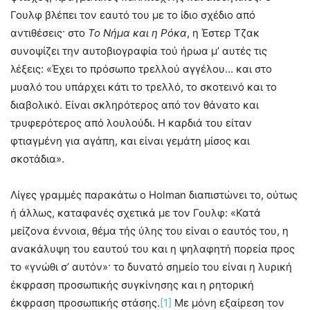
Γουλφ βλέπει τον εαυτό του με το ίδιο σχέδιο από
αντιθέσεις· στο
Το Νήμα και η Ρόκα
, η Έστερ Τζακ
συνοψίζει την αυτοβιογραφία τού ήρωα μ’ αυτές τις
λέξεις: «Έχει το πρόσωπο τρελλού αγγέλου… και στο
μυαλό του υπάρχει κάτι το τρελλό, το σκοτεινό και το
διαβολικό. Είναι σκληρότερος από τον θάνατο και
τρυφερότερος από λουλούδι. Η καρδιά του είταν
φτιαγμένη για αγάπη, και είναι γεμάτη μίσος και
σκοτάδια».
Λίγες γραμμές παρακάτω ο Holman διαπιστώνει το, ούτως
ή άλλως, καταφανές σχετικά με τον Γουλφ: «Κατά
μείζονα έννοια, θέμα τής ύλης του είναι ο εαυτός του, η
ανακάλυψη του εαυτού του και η ψηλαφητή πορεία προς
το «γνώθι σ’ αυτόν»· το δυνατό σημείο του είναι η λυρική
έκφραση προσωπικής συγκίνησης και η ρητορική
έκφραση προσωπικής στάσης.
[1]
Με μόνη εξαίρεση τον