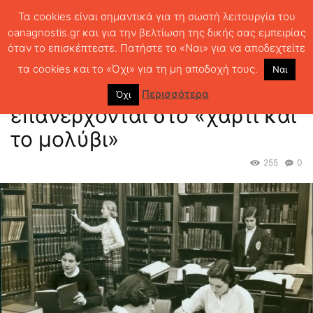
Τα cookies είναι σημαντικά για τη σωστή λειτουργία του
oanagnostis.gr και για την βελτίωση της δικής σας εμπειρίας
όταν το επισκέπτεστε. Πατήστε το «Ναι» για να αποδεχτείτε
ΑΡΧΙΚΗ
ΝΕΑ - EVENTS
Τα σουηδικά σχολεία επανέρχονται στο
«χαρτί και το μολύβι»
τα cookies και το «Όχι» για τη μη αποδοχή τους.
Ναι
Τα σουηδικά σχολεία
Περισσότερα
Όχι
επανέρχονται στο «χαρτί και
το μολύβι»
255
0