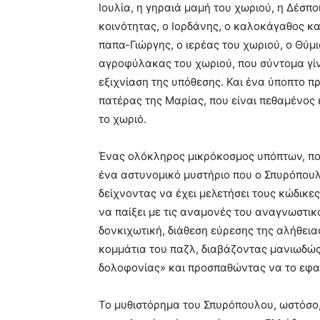
Ιουλία, η γηραιά μαμή του χωριού, η Δέσπο
κοινότητας, ο Ιορδάνης, ο καλοκάγαθος κα
παπα-Γιώργης, ο ιερέας του χωριού, ο Θύμι
αγροφύλακας του χωριού, που σύντομα γίνε
εξιχνίαση της υπόθεσης. Και ένα ύποπτο π
πατέρας της Μαρίας, που είναι πεθαμένος 
το χωριό.
Ένας ολόκληρος μικρόκοσμος υπόπτων, που 
ένα αστυνομικό μυστήριο που ο Σπυρόπουλο
δείχνοντας να έχει μελετήσει τους κώδικες
να παίξει με τις αναμονές του αναγνωστικο
δονκιχωτική, διάθεση εύρεσης της αλήθεια
κομμάτια του παζλ, διαβάζοντας μανιωδώς 
δολοφονίας» και προσπαθώντας να το εφα
Το μυθιστόρημα του Σπυρόπουλου, ωστόσο, 