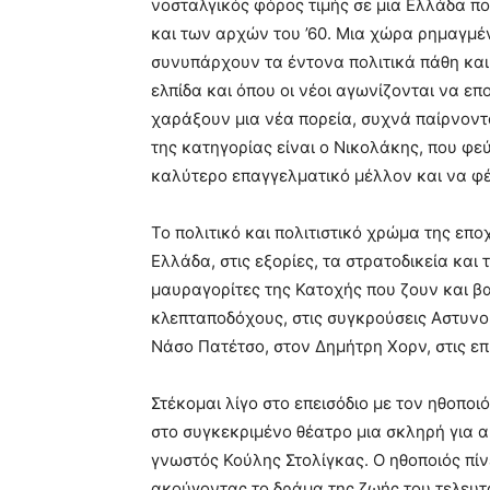
νοσταλγικός φόρος τιμής σε μια Ελλάδα που
και των αρχών του ’60. Μια χώρα ρημαγμέ
συνυπάρχουν τα έντονα πολιτικά πάθη και
ελπίδα και όπου οι νέοι αγωνίζονται να ε
χαράξουν μια νέα πορεία, συχνά παίρνοντ
της κατηγορίας είναι ο Νικολάκης, που φεύ
καλύτερο επαγγελματικό μέλλον και να φέ
Το πολιτικό και πολιτιστικό χρώμα της επ
Ελλάδα, στις εξορίες, τα στρατοδικεία και
μαυραγορίτες της Κατοχής που ζουν και βα
κλεπταποδόχους, στις συγκρούσεις Αστυνο
Νάσο Πατέτσο, στον Δημήτρη Χορν, στις ε
Στέκομαι λίγο στο επεισόδιο με τον ηθοπο
στο συγκεκριμένο θέατρο μια σκληρή για α
γνωστός Κούλης Στολίγκας. Ο ηθοποιός πίν
ακούγοντας το δράμα της ζωής του τελευτα