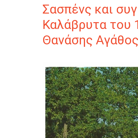
Σασπένς και συγ
Καλάβρυτα του 
Θανάσης Αγάθος