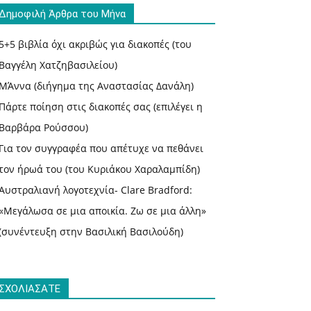
Δημοφιλή Άρθρα του Μήνα
5+5 βιβλία όχι ακριβώς για διακοπές (του
Βαγγέλη Χατζηβασιλείου)
ΜΆννα (διήγημα της Αναστασίας Δανάλη)
Πάρτε ποίηση στις διακοπές σας (επιλέγει η
Βαρβάρα Ρούσσου)
Για τον συγγραφέα που απέτυχε να πεθάνει
τον ήρωά του (του Κυριάκου Χαραλαμπίδη)
Αυστραλιανή λογοτεχνία- Clare Bradford:
«Μεγάλωσα σε μια αποικία. Ζω σε μια άλλη»
(συνέντευξη στην Βασιλική Βασιλούδη)
ΣΧΟΛΙΑΣΑΤΕ