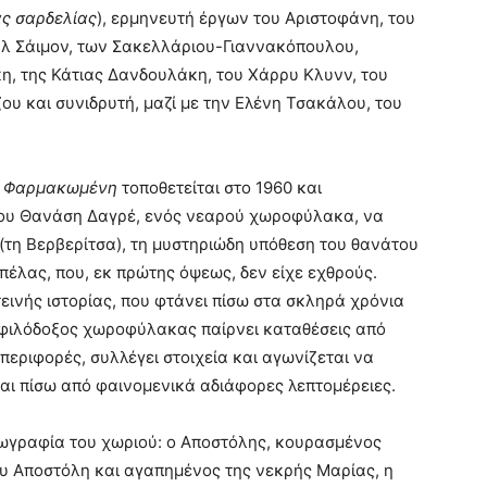
ας σαρδελίας
), ερμηνευτή έργων του Αριστοφάνη, του
ηλ Σάιμον, των Σακελλάριου-Γιαννακόπουλου,
, της Κάτιας Δανδουλάκη, του Χάρρυ Κλυνν, του
ου και συνιδρυτή, μαζί με την Ελένη Τσακάλου, του
η
Φαρμακωμένη
τοποθετείται στο 1960 και
του Θανάση Δαγρέ, ενός νεαρού χωροφύλακα, να
(τη Βερβερίτσα), τη μυστηριώδη υπόθεση του θανάτου
πέλας, που, εκ πρώτης όψεως, δεν είχε εχθρούς.
εινής ιστορίας, που φτάνει πίσω στα σκληρά χρόνια
 φιλόδοξος χωροφύλακας παίρνει καταθέσεις από
περιφορές, συλλέγει στοιχεία και αγωνίζεται να
εται πίσω από φαινομενικά αδιάφορες λεπτομέρειες.
εωγραφία του χωριού: ο Αποστόλης, κουρασμένος
ου Αποστόλη και αγαπημένος της νεκρής Μαρίας, η