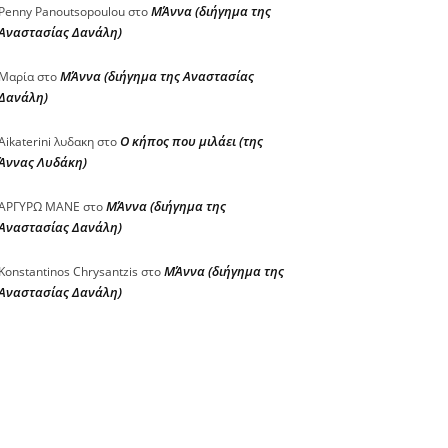
ΜΆννα (διήγημα της
Penny Panoutsopoulou
στο
Αναστασίας Δανάλη)
ΜΆννα (διήγημα της Αναστασίας
Μαρία
στο
Δανάλη)
Ο κήπος που μιλάει (της
Aikaterini λυδακη
στο
Άννας Λυδάκη)
ΜΆννα (διήγημα της
ΑΡΓΥΡΩ ΜΑΝΕ
στο
Αναστασίας Δανάλη)
ΜΆννα (διήγημα της
Konstantinos Chrysantzis
στο
Αναστασίας Δανάλη)