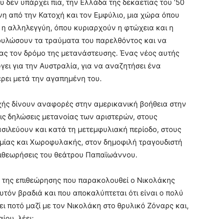
 δεν υπάρχει πια, την Ελλάδα της δεκαετίας του ’50
νη από την Κατοχή και τον Εμφύλιο, μια χώρα όπου
 η αλληλεγγύη, όπου κυριαρχούν η φτώχεια και η
πουλώσουν τα τραύματα του παρελθόντος και να
ας τον δρόμο της μετανάστευσης. Ένας νέος αυτής
γει για την Αυστραλία, για να αναζητήσει ένα
ρει μετά την αγαπημένη του.
οχής δίνουν αναφορές στην αμερικανική βοήθεια στην
 τις δηλώσεις μετανοίας των αριστερών, στους
σιλεύουν και κατά τη μετεμφυλιακή περίοδο, στους
μίας και Χωροφυλακής, στον δημοφιλή τραγουδιστή
πιθεωρήσεις του θεάτρου Παπαϊωάννου.
ιό της επιθεώρησης που παρακολουθεί ο Νικολάκης
υτόν βραδιά και που αποκαλύπτεται ότι είναι ο πολύ
ει ποτό μαζί με τον Νικολάκη στο θρυλικό Ζόναρς και,
ίου, λέει: