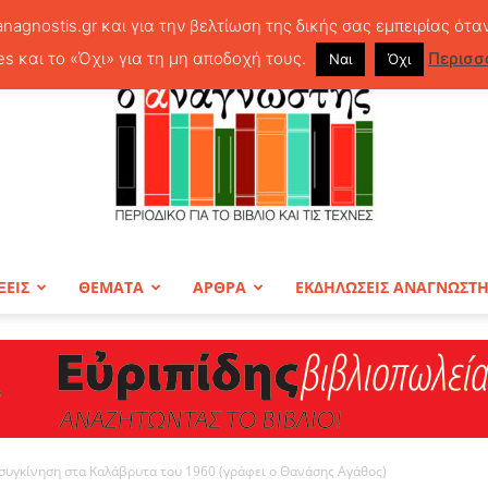
anagnostis.gr και για την βελτίωση της δικής σας εμπειρίας ότα
es και το «Όχι» για τη μη αποδοχή τους.
Περισσ
Ναι
Όχι
ΞΕΙΣ
ΘΕΜΑΤΑ
ΑΡΘΡΑ
ΕΚΔΗΛΩΣΕΙΣ ΑΝΑΓΝΩΣΤ
ΠΕΡΙΟΔΙΚΟ
 συγκίνηση στα Καλάβρυτα του 1960 (γράφει ο Θανάσης Αγάθος)
Ο