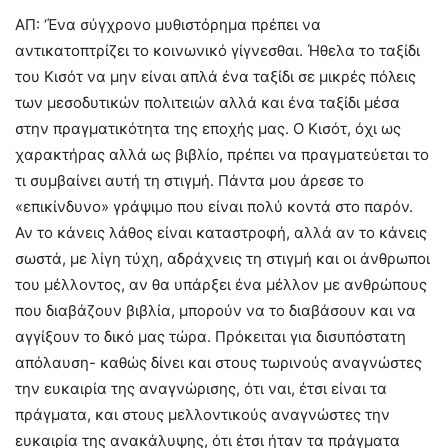
ΑΠ: ‘Ένα σύγχρονο μυθιστόρημα πρέπει να
αντικατοπτρίζει το κοινωνικό γίγνεσθαι. Ήθελα το ταξίδι
του Κισότ να μην είναι απλά ένα ταξίδι σε μικρές πόλεις
των μεσοδυτικών πολιτειών αλλά και ένα ταξίδι μέσα
στην πραγματικότητα της εποχής μας. Ο Κισότ, όχι ως
χαρακτήρας αλλά ως βιβλίο, πρέπει να πραγματεύεται το
τι συμβαίνει αυτή τη στιγμή. Πάντα μου άρεσε το
«επικίνδυνο» γράψιμο που είναι πολύ κοντά στο παρόν.
Αν το κάνεις λάθος είναι καταστροφή, αλλά αν το κάνεις
σωστά, με λίγη τύχη, αδράχνεις τη στιγμή και οι άνθρωποι
του μέλλοντος, αν θα υπάρξει ένα μέλλον με ανθρώπους
που διαβάζουν βιβλία, μπορούν να το διαβάσουν και να
αγγίξουν το δικό μας τώρα. Πρόκειται για δισυπόστατη
απόλαυση- καθώς δίνει και στους τωρινούς αναγνώστες
την ευκαιρία της αναγνώρισης, ότι ναι, έτσι είναι τα
πράγματα, και στους μελλοντικούς αναγνώστες την
ευκαιρία της ανακάλυψης, ότι έτσι ήταν τα πράγματα