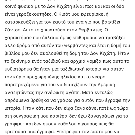
κοινό φυσικά με το Δον Κιχώτη είναι πως και και οι δύο
είναι γεροξεκούτηδες. Ο Κισότ μου εφευρίσκει ή
κατασκευάζει για τον εαυτό του ένα γιο που βαφτίζει
Σάντσο. Αυτό το χρωστούσα στον Θερβάντες. Ο
χαρακτήρας που έπλασα όμως επιθυμούσε να τραβήξει
άλλο δρόμο από αυτόν του Θερβάντες και έτσι η δομή του
βιβλίου μου δεν ακολουθεί τη δομή του Δον Κιχώτη. Ήταν
το ξεκίνημα ενός ταξιδιού και αρχικά νόμιζα πως αυτό το
μυθιστόρημα θα ήταν μια ταξιδιωτική ιστορία για αυτόν
τον κύριο προχωρημένης ηλικίας και το νεαρό
παρατρεχάμενο γιο του να διασχίζουν την Αμερική
αναζητώντας την ανέφικτη αγάπη. Μετά εντελώς
απρόσμενα βρέθηκα να γράφω για αυτόν που έγραφε την
ιστορία. Ήταν κάτι που δεν είχα ξανακάνει ποτέ ως τώρα
στη συγγραφική μου καριέρα-δεν έχω ξαναγράψει για το
γράψιμο- και δεν ήμουν καθόλου σίγουρος πως θα
κρατούσα όσα έγραφα. Επέτρεψα στον εαυτό μου να