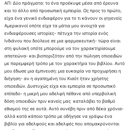
ΑΠ: Δύο πράγματα: το ένα προέκυψε μέσα από έρευνα
και το άλλο από προσωπική εμπειρία. Ως προς το πρώτο,
είχα ένα γενικό ενδιαφέρον για το τι κάνουν οι γηγενείς
Αμερικανοί οπότε είχα τα μάτια μου ανοιχτά για
ενδιαφέρουσες ιστορίες- πέτυχα την ιστορία ενός
Ινδιάνου που δούλευε σε μια φαρμακευτική- τώρα είναι
στη φυλακή οπότε μπορούμε να τον χαρακτηρίσουμε
απατεώνα- και βιοποριζόταν από την πώληση οπιοειδών
με παρεμφερή τρόπο με τον χαρακτήρα του βιβλίου. Αυτό
μου έδωσε μια έμπνευση: μια ευκαιρία να προχωρήσει η
διήγηση- αν η αγαπημένη του Κισότ ήταν χρήστης
οπιοειδών. Δυστυχώς είχα και εμπειρία σε προσωπικό
επίπεδο- η μικρή μου αδελφή πέθανε από υπερβολική
δόση οπιοειδών πριν κανείς μας καταλάβει το βαθμό
εθισμού της σε αυτά. Αυτό συνέβη πριν από δέκα χρόνια-
αλλά κατά κάποιο τρόπο με οδήγησε να γράψω ένα
βιβλίο για αδελφούς και αδελφές που απομακρύνονται