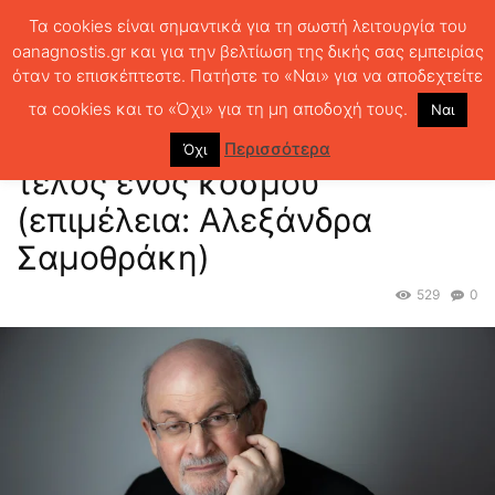
Τα cookies είναι σημαντικά για τη σωστή λειτουργία του
oanagnostis.gr και για την βελτίωση της δικής σας εμπειρίας
όταν το επισκέπτεστε. Πατήστε το «Ναι» για να αποδεχτείτε
ΑΡΧΙΚΗ
ΣΥΝΕΝΤΕΥΞΕΙΣ
Σάλμαν Ρούσντι: “Ζούμε το τέλος ενός
κόσμου” (επιμέλεια: Αλεξάνδρα Σαμοθράκη)
τα cookies και το «Όχι» για τη μη αποδοχή τους.
Ναι
Σάλμαν Ρούσντι: “Ζούμε το
Περισσότερα
Όχι
τέλος ενός κόσμου”
(επιμέλεια: Αλεξάνδρα
Σαμοθράκη)
529
0