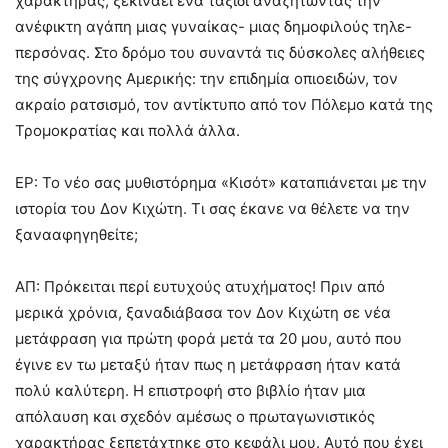
χαρακτήρας, ξεκινάει ένα ταξίδι αναζητώντας την
ανέφικτη αγάπη μιας γυναίκας- μιας δημοφιλούς τηλε-
περσόνας. Στο δρόμο του συναντά τις δύσκολες αλήθειες
της σύγχρονης Αμερικής: την επιδημία οπιοειδών, τον
ακραίο ρατσισμό, τον αντίκτυπο από τον Πόλεμο κατά της
Τρομοκρατίας και πολλά άλλα.
ΕΡ: Το νέο σας μυθιστόρημα «Κισότ» καταπιάνεται με την
ιστορία του Δον Κιχώτη. Τι σας έκανε να θέλετε να την
ξανααφηγηθείτε;
ΑΠ: Πρόκειται περί ευτυχούς ατυχήματος! Πριν από
μερικά χρόνια, ξαναδιάβασα τον Δον Κιχώτη σε νέα
μετάφραση για πρώτη φορά μετά τα 20 μου, αυτό που
έγινε εν τω μεταξύ ήταν πως η μετάφραση ήταν κατά
πολύ καλύτερη. Η επιστροφή στο βιβλίο ήταν μια
απόλαυση και σχεδόν αμέσως ο πρωταγωνιστικός
χαρακτήρας ξεπετάχτηκε στο κεφάλι μου. Αυτό που έχει