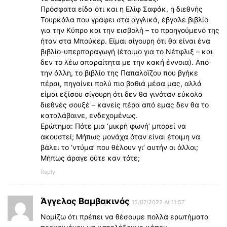
Πρόσφατα είδα ότι και η Ελίφ Σαφάκ, η διεθνής
Τουρκάλα που γράφει στα αγγλικά, έβγαλε βιβλίο
για την Κύπρο και την εισβολή – το προηγούμενό της
ήταν στα Μπούκερ. Είμαι σίγουρη ότι θα είναι ένα
βιβλίο-υπερπαραγωγή (έτοιμο για το Νέτφλιξ – και
δεν το λέω απαραίτητα με την κακή έννοια). Από
την άλλη, το βιβλίο της Παπαλοϊζου που βγήκε
πέρσι, πηγαίνει πολύ πιο βαθιά μέσα μας, αλλά
είμαι εξίσου σίγουρη ότι δεν θα γινόταν εύκολα
διεθνές σουξέ – κανείς πέρα από εμάς δεν θα το
καταλάβαινε, ενδεχομένως.
Ερώτημα: Πότε μια ‘μικρή φωνή’ μπορεί να
ακουστεί; Μήπως μονάχα όταν είναι έτοιμη να
βάλει το ‘ντύμα’ που θέλουν γι’ αυτήν οι άλλοι;
Μήπως άραγε ούτε καν τότε;
Reply
Άγγελος Βαμβακινός
15/07/2022 At 11:57
Νομίζω ότι πρέπει να θέσουμε πολλά ερωτήματα