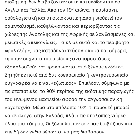
αισθητική, δεν διαβάζονταν ούτε και εκδίδονταν σε
ο
Αγγλία και Γαλλία. Από τον 19
αιώνα, η κυρίαρχη,
ορθολογιστική και αποικιοκρατική Δύση υιοθετεί τον
οριενταλισμό, καθηλώνοντας και περιορίζοντας τις
χώρες της Ανατολής και της Αφρικής σε λανθασμένες και
μειωτικές απεικονίσεις. Τα κλισέ αυτά και το περιβόητο
«φολκλόρ», μας καταδυναστεύουν ακόμα και σήμερα,
εφόσον συχνά τέτοιου είδους αναπαραστάσεις
εξακολουθούν να προκρίνονται από ξένους εκδότες.
Ζητήθηκε ποτέ από δυτικοευρωπαίο ή κεντροευρωπαίο
συγγραφέα να είναι «εξωτικός»; Επιπλέον, σύμφωνα με
τις στατιστικές, το 90% περίπου της εκδοτικής παραγωγής
του Ηνωμένου Βασιλείου αφορά την αγγλοσαξονική
λογοτεχνία. Μέσα στο υπόλοιπο 10%, τι ποσοστό μπορεί
να αναλογεί στην Ελλάδα, πλάι στις υπόλοιπες χώρες
όλου του κόσμου; Οι ξένοι λοιπόν δεν μας διαβάζουν και
επειδή δεν ενδιαφέρονται να μας διαβάσουν.