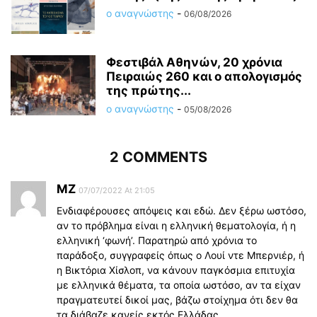
ο αναγνώστης
-
06/08/2026
Φεστιβάλ Αθηνών, 20 χρόνια
Πειραιώς 260 και ο απολογισμός
της πρώτης...
ο αναγνώστης
-
05/08/2026
2 COMMENTS
ΜΖ
07/07/2022 At 21:05
Ενδιαφέρουσες απόψεις και εδώ. Δεν ξέρω ωστόσο,
αν το πρόβλημα είναι η ελληνική θεματολογία, ή η
ελληνική ‘φωνή’. Παρατηρώ από χρόνια το
παράδοξο, συγγραφείς όπως ο Λουί ντε Μπερνιέρ, ή
η Βικτόρια Χίσλοπ, να κάνουν παγκόσμια επιτυχία
με ελληνικά θέματα, τα οποία ωστόσο, αν τα είχαν
πραγματευτεί δικοί μας, βάζω στοίχημα ότι δεν θα
τα διάβαζε κανείς εκτός Ελλάδας.