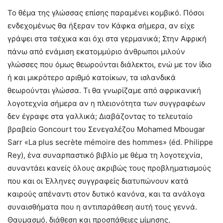
Το θέμα της γλώσσας επίσης παραμένει κομβικό. Πόσοι
ενδεχομένως θα ήξεραν τον Κάφκα σήμερα, αν είχε
γράψει στα τσέχικα και όχι στα γερμανικά; Στην Αφρική
πάνω από ενάμιση εκατομμύριο άνθρωποι μιλούν
γλώσσες που όμως θεωρούνται διάλεκτοι, ενώ με τον ίδιο
ή και μικρότερο αριθμό κατοίκων, τα ισλανδικά
θεωρούνται γλώσσα. Τι θα γνωρίζαμε από αφρικανική
λογοτεχνία σήμερα αν η πλειονότητα των συγγραφέων
δεν έγραφε στα γαλλικά; Διαβάζοντας το τελευταίο
βραβείο Goncourt του Σενεγαλέζου Mohamed Mbougar
Sarr «La plus secrète mémoire des hommes» (éd. Philippe
Rey), ένα συναρπαστικό βιβλίο με θέμα τη λογοτεχνία,
συναντάει κανείς όλους ακριβώς τους προβληματισμούς
που και οι Έλληνες συγγραφείς διατυπώνουν κατά
καιρούς απέναντι στον δυτικό κανόνα, και τα ανάλογα
συναισθήματα που η αντιπαράθεση αυτή τους γεννά.
Θαυμασμό, διάθεση και προσπάθειες μίμησης,