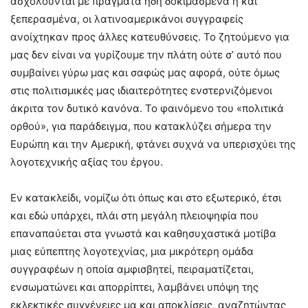
ασχολούνται με πράγματα ήδη δοκιμασμένα ή και
ξεπερασμένα, οι λατινοαμερικάνοι συγγραφείς
ανοίχτηκαν προς άλλες κατευθύνσεις. Το ζητούμενο για
μας δεν είναι να γυρίζουμε την πλάτη ούτε σ’ αυτό που
συμβαίνει γύρω μας και σαφώς μας αφορά, ούτε όμως
στις πολιτισμικές μας ιδιαιτερότητες ενστερνιζόμενοι
άκριτα τον δυτικό κανόνα. Το φαινόμενο του «πολιτικά
ορθού», για παράδειγμα, που κατακλύζει σήμερα την
Ευρώπη και την Αμερική, φτάνει συχνά να υπερισχύει της
λογοτεχνικής αξίας του έργου.
Εν κατακλείδι, νομίζω ότι όπως και στο εξωτερικό, έτσι
και εδώ υπάρχει, πλάι στη μεγάλη πλειοψηφία που
επαναπαύεται στα γνωστά και καθησυχαστικά μοτίβα
μιας εύπεπτης λογοτεχνίας, μια μικρότερη ομάδα
συγγραφέων η οποία αμφισβητεί, πειραματίζεται,
ενσωματώνει και απορρίπτει, λαμβάνει υπόψη της
εκλεκτικές συγγένειες μα και αποκλίσεις, αναζητώντας