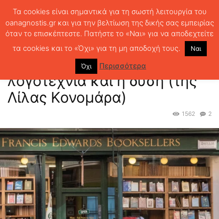
Τα cookies είναι σημαντικά για τη σωστή λειτουργία του
oanagnostis.gr και για την βελτίωση της δικής σας εμπειρίας
όταν το επισκέπτεστε. Πατήστε το «Ναι» για να αποδεχτείτε
ΑΡΧΙΚΗ
ΕΛΛ.ΛΟΓΟΤΕΧΝΙΑ ΣΗΜΕΡΑ
Συζήτηση: Η ελληνική
λογοτεχνία και η δύση (της Λίλας Κονομάρα)
τα cookies και το «Όχι» για τη μη αποδοχή τους.
Ναι
Συζήτηση: Η ελληνική
Περισσότερα
Όχι
λογοτεχνία και η δύση (της
Λίλας Κονομάρα)
1562
2