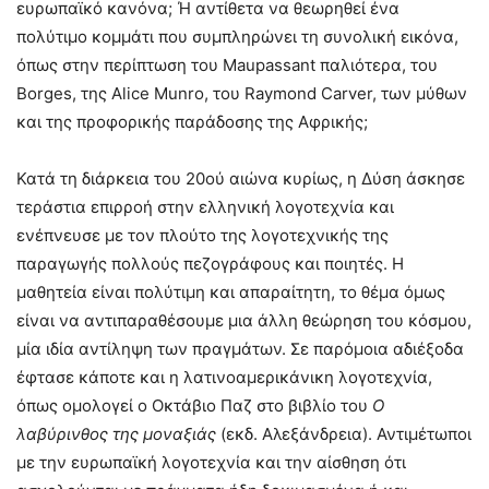
ευρωπαϊκό κανόνα; Ή αντίθετα να θεωρηθεί ένα
πολύτιμο κομμάτι που συμπληρώνει τη συνολική εικόνα,
όπως στην περίπτωση του Maupassant παλιότερα, του
Borges, της Alice Munro, του Raymond Carver, των μύθων
και της προφορικής παράδοσης της Αφρικής;
Κατά τη διάρκεια του 20ού αιώνα κυρίως, η Δύση άσκησε
τεράστια επιρροή στην ελληνική λογοτεχνία και
ενέπνευσε με τον πλούτο της λογοτεχνικής της
παραγωγής πολλούς πεζογράφους και ποιητές. Η
μαθητεία είναι πολύτιμη και απαραίτητη, το θέμα όμως
είναι να αντιπαραθέσουμε μια άλλη θεώρηση του κόσμου,
μία ιδία αντίληψη των πραγμάτων. Σε παρόμοια αδιέξοδα
έφτασε κάποτε και η λατινοαμερικάνικη λογοτεχνία,
όπως ομολογεί ο Οκτάβιο Παζ στο βιβλίο του
Ο
λαβύρινθος της μοναξιάς
(εκδ. Αλεξάνδρεια). Αντιμέτωποι
με την ευρωπαϊκή λογοτεχνία και την αίσθηση ότι