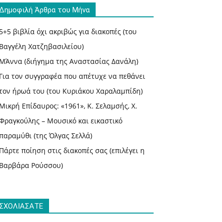
Δημοφιλή Άρθρα του Μήνα
5+5 βιβλία όχι ακριβώς για διακοπές (του
Βαγγέλη Χατζηβασιλείου)
ΜΆννα (διήγημα της Αναστασίας Δανάλη)
Για τον συγγραφέα που απέτυχε να πεθάνει
τον ήρωά του (του Κυριάκου Χαραλαμπίδη)
Μικρή Επίδαυρος: «1961», Κ. Σελαμσής, Χ.
Φραγκούλης – Μουσικό και εικαστικό
παραμύθι (της Όλγας Σελλά)
Πάρτε ποίηση στις διακοπές σας (επιλέγει η
Βαρβάρα Ρούσσου)
ΣΧΟΛΙΑΣΑΤΕ