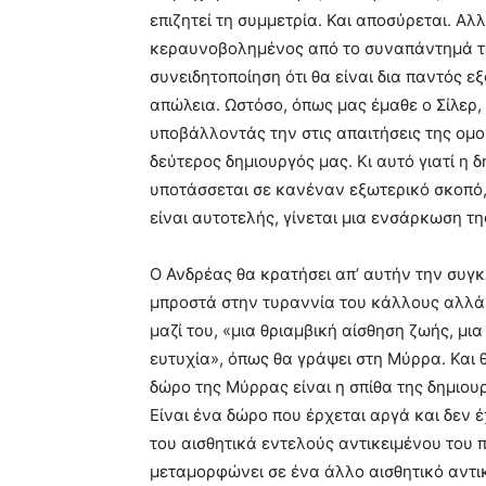
επιζητεί τη συμμετρία. Και αποσύρεται. Αλλ
κεραυνοβολημένος από το συναπάντημά το
συνειδητοποίηση ότι θα είναι δια παντός ε
απώλεια. Ωστόσο, όπως μας έμαθε ο Σίλερ,
υποβάλλοντάς την στις απαιτήσεις της ομορ
δεύτερος δημιουργός μας. Κι αυτό γιατί η 
υποτάσσεται σε κανέναν εξωτερικό σκοπό, β
είναι αυτοτελής, γίνεται μια ενσάρκωση τη
Ο Ανδρέας θα κρατήσει απ’ αυτήν την συγ
μπροστά στην τυραννία του κάλλους αλλά 
μαζί του, «μια θριαμβική αίσθηση ζωής, 
ευτυχία», όπως θα γράψει στη Μύρρα. Και 
δώρο της Μύρρας είναι η σπίθα της δημιου
Είναι ένα δώρο που έρχεται αργά και δεν 
του αισθητικά εντελούς αντικειμένου του π
μεταμορφώνει σε ένα άλλο αισθητικό αντικ