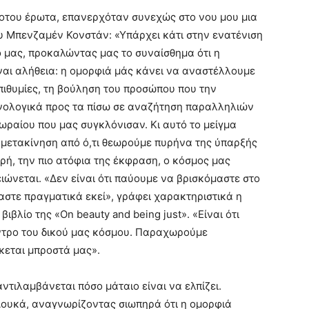
δοτου έρωτα, επανερχόταν συνεχώς στο νου μου μια
 Μπενζαμέν Κονστάν: «Υπάρχει κάτι στην ενατένιση
 μας, προκαλώντας μας το συναίσθημα ότι η
ναι αλήθεια: η ομορφιά μάς κάνει να αναστέλλουμε
πιθυμίες, τη βούληση του προσώπου που την
ονολογικά προς τα πίσω σε αναζήτηση παραλληλιών
ωραίου που μας συγκλόνισαν. Κι αυτό το μείγμα
κή μετακίνηση από ό,τι θεωρούμε πυρήνα της ύπαρξής
ρή, την πιο ατόφια της έκφραση, ο κόσμος μας
ιώνεται. «Δεν είναι ότι παύουμε να βρισκόμαστε στο
μαστε πραγματικά εκεί», γράφει χαρακτηριστικά η
ιβλίο της «On beauty and being just». «Είναι ότι
ντρο του δικού μας κόσμου. Παραχωρούμε
κεται μπροστά μας».
ντιλαμβάνεται πόσο μάταιο είναι να ελπίζει.
Λουκά, αναγνωρίζοντας σιωπηρά ότι η ομορφιά