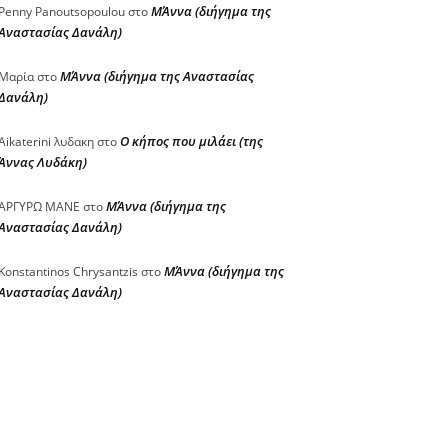
ΜΆννα (διήγημα της
Penny Panoutsopoulou
στο
Αναστασίας Δανάλη)
ΜΆννα (διήγημα της Αναστασίας
Μαρία
στο
Δανάλη)
Ο κήπος που μιλάει (της
Aikaterini λυδακη
στο
Άννας Λυδάκη)
ΜΆννα (διήγημα της
ΑΡΓΥΡΩ ΜΑΝΕ
στο
Αναστασίας Δανάλη)
ΜΆννα (διήγημα της
Konstantinos Chrysantzis
στο
Αναστασίας Δανάλη)