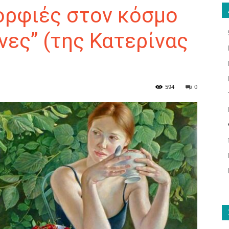
μορφιές στον κόσμο
νες” (της Κατερίνας
ΑΝΑΓΝΩΣΤΗΣ
594
0
ΓΙΑ
ΤΟ