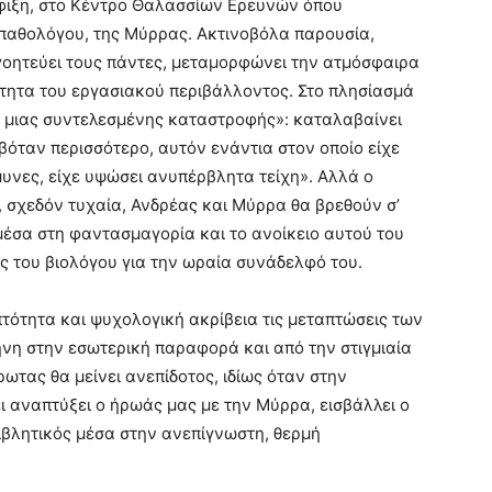
άφιξη, στο Κέντρο Θαλασσίων Ερευνών όπου
οπαθολόγου, της Μύρρας. Ακτινοβόλα παρουσία,
 γοητεύει τους πάντες, μεταμορφώνει την ατμόσφαιρα
ότητα του εργασιακού περιβάλλοντος. Στο πλησίασμά
μα μιας συντελεσμένης καταστροφής»: καταλαβαίνει
οβόταν περισσότερο, αυτόν ενάντια στον οποίο είχε
υνες, είχε υψώσει ανυπέρβλητα τείχη». Αλλά ο
, σχεδόν τυχαία, Ανδρέας και Μύρρα θα βρεθούν σ’
μέσα στη φαντασμαγορία και το ανοίκειο αυτού του
ς του βιολόγου για την ωραία συνάδελφό του.
τότητα και ψυχολογική ακρίβεια τις μεταπτώσεις των
νη στην εσωτερική παραφορά και από την στιγμιαία
ρωτας θα μείνει ανεπίδοτος, ιδίως όταν στην
ι αναπτύξει ο ήρωάς μας με την Μύρρα, εισβάλλει ο
ιβλητικός μέσα στην ανεπίγνωστη, θερμή