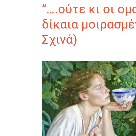
“….ούτε κι οι ο
δίκαια μοιρασμέ
Σχινά)