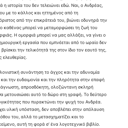
ά η ιστορία του δεν τελειώνει εδώ. Ναι, ο Ανδρέας,
υ με το κάλλος και ηττημένος από τη
ξόριστος από την επικράτειά του, βιώνει οδυνηρά την
 ο καθένας μπορεί να μεταμορφώσει τη ζωή του
φιάς. Η ομορφιά μπορεί να μας αλλάξει, να γίνει ο
δημιουργική εργασία που εμπνέεται από το ωραίο δεν
ρίσκει την τελικότητά της στον ίδιο τον εαυτό της,
ς ελευθερίας.
κλονιστική συνάντηση το άγχος και την αδυναμία
και την ευδαιμονία και την πληρότητα στην επαφή
μια άγνωστη, απροσδόκητη, ολοζώντανη σκληρή
θα μετουσιώσει αυτό το δώρο στη γραφή. Το δεύτερο
ργικότητας που πυρακτώνει την ψυχή του Ανδρέα.
έχει υλική υπόσταση, δεν αποβλέπει στην απόλαυση
όθου του, αλλά το μετασχηματίζει και το
είμενο, αυτή τη φορά σ’ ένα λογοτεχνικό βιβλίο.