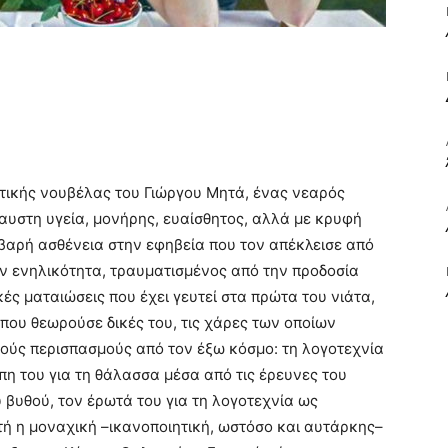
ΒΙΒΛΙΟ
ΚΑΙ
τικής νουβέλας του Γιώργου Μητά, ένας νεαρός
αυστη υγεία, μονήρης, ευαίσθητος, αλλά με κρυφή
οβαρή ασθένεια στην εφηβεία που τον απέκλεισε από
την ενηλικότητα, τραυματισμένος από την προδοσία
ές ματαιώσεις που έχει γευτεί στα πρώτα του νιάτα,
ΤΙΣ
ς που θεωρούσε δικές του, τις χάρες των οποίων
ούς περισπασμούς από τον έξω κόσμο: τη λογοτεχνία
πη του για τη θάλασσα μέσα από τις έρευνες του
βυθού, τον έρωτά του για τη λογοτεχνία ως
ή η μοναχική –ικανοποιητική, ωστόσο και αυτάρκης–
ΤΕΧΝΕΣ