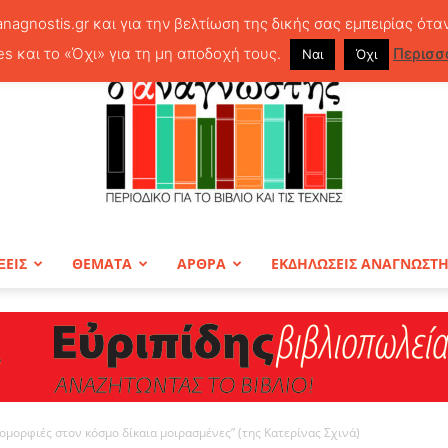
anagnostis.gr και για την βελτίωση της δικής σας εμπειρίας ότα
es και το «Όχι» για τη μη αποδοχή τους.
Περισσ
Ναι
Όχι
ΞΕΙΣ
ΘΕΜΑΤΑ
ΑΡΘΡΑ
ΕΚΔΗΛΩΣΕΙΣ ΑΝΑΓΝΩΣΤ
ΠΕΡΙΟΔΙΚΟ
ι ομορφιές στον κόσμο δίκαια μοιρασμένες” (της Κατερίνας Σχινά)
Ο