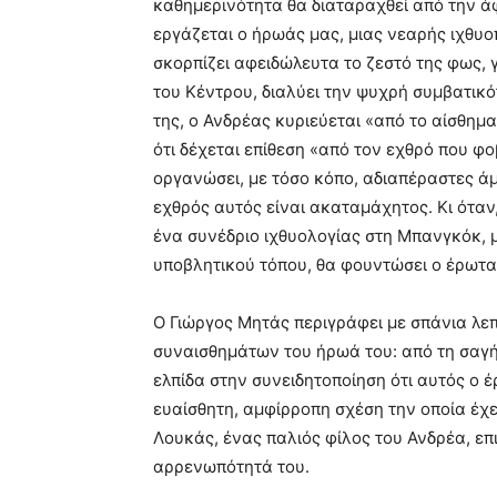
καθημερινότητα θα διαταραχθεί από την 
εργάζεται ο ήρωάς μας, μιας νεαρής ιχθυ
σκορπίζει αφειδώλευτα το ζεστό της φως,
του Κέντρου, διαλύει την ψυχρή συμβατικ
της, ο Ανδρέας κυριεύεται «από το αίσθη
ότι δέχεται επίθεση «από τον εχθρό που φ
οργανώσει, με τόσο κόπο, αδιαπέραστες άμ
εχθρός αυτός είναι ακαταμάχητος. Κι όταν
ένα συνέδριο ιχθυολογίας στη Μπανγκόκ, 
υποβλητικού τόπου, θα φουντώσει ο έρωτα
Ο Γιώργος Μητάς περιγράφει με σπάνια λεπ
συναισθημάτων του ήρωά του: από τη σαγή
ελπίδα στην συνειδητοποίηση ότι αυτός ο έ
ευαίσθητη, αμφίρροπη σχέση την οποία έχε
Λουκάς, ένας παλιός φίλος του Ανδρέα, επ
αρρενωπότητά του.