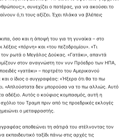
θρώπους;», συνεχίζει ο πατέρας, για να ακούσει το
θαίνουν ό,τι τους αξίζει. Έχει πλάκα να βλέπεις
κιπα, όσο και η άποψή του για τη γυναίκα – στο
ι λέξεις «πόρνη» και «του πεζοδρομίου». «Τι
, τον ρωτά ο Μεγάλος Δούκας. «Γατάκι», απαντά
θυμίζουν στον αναγνώστη τον νυν Πρόεδρο των ΗΠΑ,
ποειδές «γατάκι» – πορτρέτο του Αμερικανού
και ο ίδιος ο συγγραφέας: «Ήξερα ότι θα το πω
ει. «Απλούστατα δεν μπορούσα να το πω αλλιώς. Αυτό
α αδέξιο. Αυτός ο κούφιος κομπασμός, αυτή η
 σχόλιο του Τραμπ πριν από τις προεδρικές εκλογές
ημειώνει ο μεταφραστής.
γγραφέας αποθεώνει τη σάτιρά του στέλνοντας τον
να εκπαιδευτικό ταξίδι πάνω στις αρχές τις