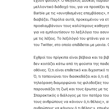
έχουν φίλους». Ο Μεγάλος Δούκας παραείν
μελλοντικό διάδοχό του, για να προσέξει π
Barbie με τις «συνηθισμένες επεμβάσεις»,
διαβάζει. Παρόλα αυτά, προκειμένου να ε
προσλαμβάνουν τους καλύτερους καθηγητές
για να εμπλουτίσουν το λεξιλόγιο του ασυν
με τις λέξεις. Το λεξιλόγιό του φτάνει γι
του Twitter, στο οποίο επιδίδεται με μανία
Εχθροί του πρίγκιπα είναι βέβαια και τα β
δεν κοιτάζει κάτω από τη φούστα της παιδ
οθόνες. Ό,τι είναι επιθετικό και διχαστικό τ
Ό, τι ταπεινώνει τον διασκεδάζει και ό,τι ε
τηλεόραση διαμορφώνει τις φιλοδοξίες του. 
παρουσιάζει τη ζωή και τους έρωτες με τ
Σπαρακτικός ο διάλογος με τον πατέρα του:
τους ανθρώπους να κάνουν ό,τι θέλεις;», 
ανθρώπους να κάνουν ό,τι θέλεις;», επιμέν