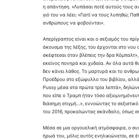
η απάντηση. «Λυπάσαι ποτέ αυτούς τους αν
γιό του να λέει: «Γιατί να τους λυπηθώ; Πα
ανθρώπους να φοβούνται».
Απερίγραπτος είναι και ο σεξισμός του πρίγ
άκουσμα της λέξης, του έρχονται στο νου ο
σκέφτεσαι όταν βλέπεις την δρα Κόμπαλτ»
εκείνος πονηρά και χυδαία. Αν όλα αυτά 
δεν κάνει λάθος. Το μαρτυρά και το ανθρω
Προέδρου στο εξώφυλλο του βιβλίου, αλλά 
Pussy μέσα στα πρώτα τρία λεπτά», δηλών
που είπε ο Τραμπ ήταν τόσο αξιομνημόνευτ
διάσημη στιγμή…», εννοώντας το σεξιστικό
του 2016, προκαλώντας σκάνδαλο, όπως σ
Μέσα σε μια οργουελική ατμόσφαιρα, ο συ
ήρωά του, μόλις αυτός ενηλικιώνεται, σε έ