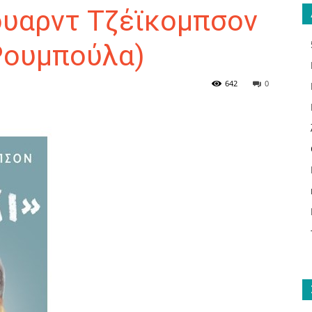
ουαρντ Τζέϊκομπσον
Ρουμπούλα)
ΑΝΑΓΝΩΣΤΗΣ
642
0
ΓΙΑ
ΤΟ