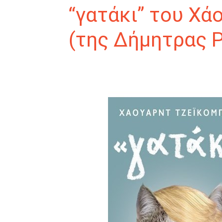
“γατάκι” του Χά
(της Δήμητρας 