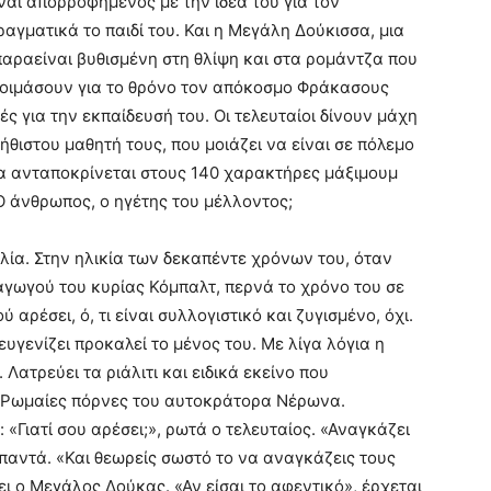
αι απορροφημένος με την ιδέα του για τον
ραγματικά το παιδί του. Και η Μεγάλη Δούκισσα, μια
 παραείναι βυθισμένη στη θλίψη και στα ρομάντζα που
τοιμάσουν για το θρόνο τον απόκοσμο Φράκασους
 για την εκπαίδευσή του. Οι τελευταίοι δίνουν μάχη
ήθιστου μαθητή τους, που μοιάζει να είναι σε πόλεμο
α να ανταποκρίνεται στους 140 χαρακτήρες μάξιμουμ
. Ο άνθρωπος, ο ηγέτης του μέλλοντος;
ιβλία. Στην ηλικία των δεκαπέντε χρόνων του, όταν
αγωγού του κυρίας Κόμπαλτ, περνά το χρόνο του σε
ού αρέσει, ό, τι είναι συλλογιστικό και ζυγισμένο, όχι.
ξευγενίζει προκαλεί το μένος του. Με λίγα λόγια η
Λατρεύει τα ριάλιτι και ειδικά εκείνο που
ις Ρωμαίες πόρνες του αυτοκράτορα Νέρωνα.
 «Γιατί σου αρέσει;», ρωτά ο τελευταίος. «Αναγκάζει
απαντά. «Και θεωρείς σωστό το να αναγκάζεις τους
ει ο Μεγάλος Δούκας. «Αν είσαι το αφεντικό», έρχεται