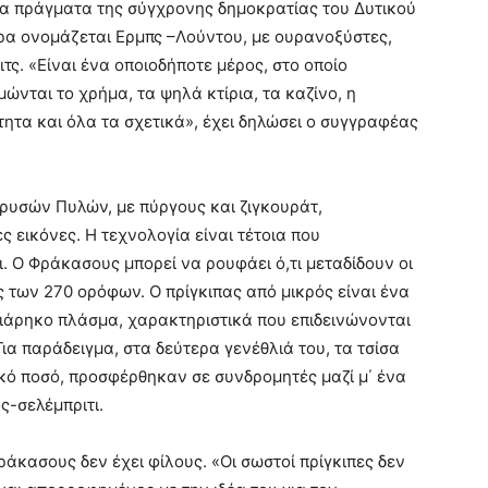
α πράγματα της σύγχρονης δημοκρατίας του Δυτικού
ρα ονομάζεται Ερμπς –Λούντου, με ουρανοξύστες,
ιτς. «Είναι ένα οποιοδήποτε μέρος, στο οποίο
ώνται το χρήμα, τα ψηλά κτίρια, τα καζίνο, η
τητα και όλα τα σχετικά», έχει δηλώσει ο συγγραφέας
ρυσών Πυλών, με πύργους και ζιγκουράτ,
 εικόνες. Η τεχνολογία είναι τέτοια που
 Ο Φράκασους μπορεί να ρουφάει ό,τι μεταδίδουν οι
 των 270 ορόφων. Ο πρίγκιπας από μικρός είναι ένα
σιάρηκο πλάσμα, χαρακτηριστικά που επιδεινώνονται
ια παράδειγμα, στα δεύτερα γενέθλιά του, τα τσίσα
κό ποσό, προσφέρθηκαν σε συνδρομητές μαζί μ΄ ένα
ς-σελέμπριτι.
ράκασους δεν έχει φίλους. «Οι σωστοί πρίγκιπες δεν