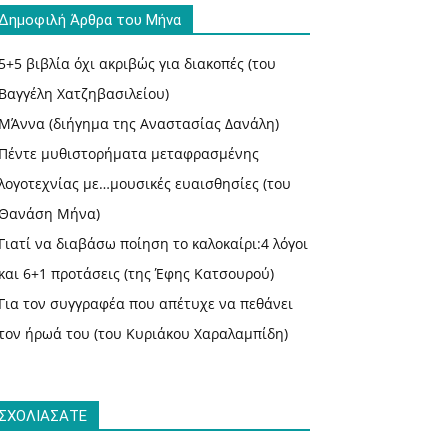
Δημοφιλή Άρθρα του Μήνα
5+5 βιβλία όχι ακριβώς για διακοπές (του
Βαγγέλη Χατζηβασιλείου)
ΜΆννα (διήγημα της Αναστασίας Δανάλη)
Πέντε μυθιστορήματα μεταφρασμένης
λογοτεχνίας με…μουσικές ευαισθησίες (του
Θανάση Μήνα)
Γιατί να διαβάσω ποίηση το καλοκαίρι:4 λόγοι
και 6+1 προτάσεις (της Έφης Κατσουρού)
Για τον συγγραφέα που απέτυχε να πεθάνει
τον ήρωά του (του Κυριάκου Χαραλαμπίδη)
ΣΧΟΛΙΑΣΑΤΕ