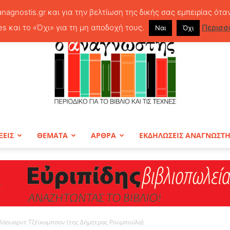
anagnostis.gr και για την βελτίωση της δικής σας εμπειρίας ότα
es και το «Όχι» για τη μη αποδοχή τους.
Περισσ
Ναι
Όχι
ΞΕΙΣ
ΘΕΜΑΤΑ
ΑΡΘΡΑ
ΕΚΔΗΛΩΣΕΙΣ ΑΝΑΓΝΩΣΤ
ΠΕΡΙΟΔΙΚΟ
υ Χάουαρντ Τζέϊκομπσον (της Δήμητρας Ρουμπούλα)
Ο