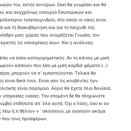
ωγών του, εκτός συνόρων. Εκεί θα γνωρίσει και θα
ών, και συγχρόνως υπουργό Εσωτερικών και
λέστερου τηλεπαιχνιδιού, στο οποίο οι νίκες είναι
για τη διακυβέρνηση και για το παιχνίδι της
ρόεδρο μιας χώρας που ονομάζεται Γνωσία, τον
κρατάς τις υποσχέσεις σου». Και η ανάλυση:
έπει να είσαι κατηγορηματικός. Αν το κάνεις με μισή
χωρούν κάποιον που λέει με μισή καρδιά ψέματα (…)
πέρα, μπορούν να σ΄ εμπιστεύονται. Τελικά θα
 είναι δικά τους. Είναι σαν τις κουβέντες των
λιτικής είναι παρόμοιο. Αύριο θα έχετε όλοι δουλειά,
ν υπηρεσίες υγείας. Την επομένη δε θα πληρώνετε
συμβεί οτιδήποτε απ΄ όλα αυτά; Όχι ο λαός, όσο κι αν
υς λέω ό,τι θέλουν ν ΄ ακούσουν, με αγαπούν ακόμα
ν που τους προσφέρω».