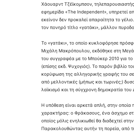
Χάουαρντ Τζέϊκομπσον, τηλεπαρουσιαστής
εφημερίδα «The Independent», υπηρετεί απ
εκείνον δεν προκαλεί απαραίτητα το γέλιο
τον πονηρό τίτλο «γατάκι», μάλλον πυροδο
Το «γατάκι», το οποίο κυκλοφόρησε πρόσφ
Μιχάλη Μακρόπουλου, εκδόθηκε στη Μεγάλ
του συγγραφέα με το Μπούκερ 2010 για το
(επίσης εκδ. Ψυχογιός). Το παρόν βιβλίο 
κορύφωση της αλληγορικής γραφής του σε 
από μελλοντικές (μήπως και τωρινές;) δυσ
λαϊκισμό και τη σύγχρονη δημοκρατία του 
Η υπόθεση είναι αρκετά απλή, στην οποία
χαρακτήρας: ο Φράκασους, ένα άσχημο στην
οποίος μόλις ενηλικιωθεί θα διαδεχτεί στη
Παρακολουθώντας αυτήν τη πορεία, από την