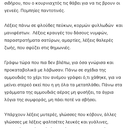
σιδήρου, που ο κουρνιαχτός τις θάβει για να τις βρουν οι
γενεές. Πομπηίες παντοτινές.
Λέξεις πάνω σε φλούδες πεύκων, κορμών φυλλωδών και
μανιφέστων. Λέξεις κραυγές του δάσους νυμφών,
παραστρατήματα σατύρων, αμαρτίες, λέξεις θαλερές
ζωής, που σφύζει στις θημωνιές.
Γράφω τώρα που πια δεν βλέπω, για όσα γνώρισα και
προκαταβολικά με λάβωσαν. Πάνω σε σχέδια της
αμμουδιάς το χέρι του ανέμου γράφει ό,τι χάθηκε, για να
μείνει στερεό εκεί που η γη όλα τα μεταπλάθει. Πάνω στα
γράμματα της αμμουδιάς αέρας μη φυσήξει, τα άγρια
λόγια της συμφοράς, μη πάει ποτέ να σβήσει.
Υπάρχουν λέξεις μυτερές, γλώσσες που κόβουν, άλλες
γλώσσες με λέξεις φαλτσέτες λευκές και γυάλινες,