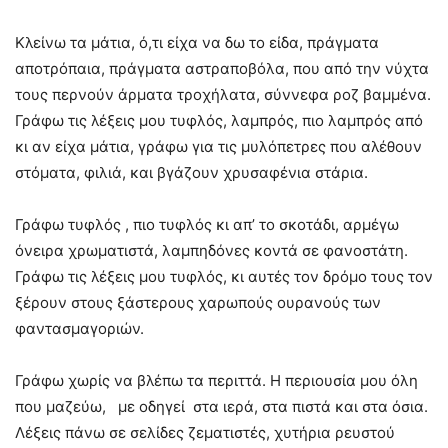
Κλείνω τα μάτια, ό,τι είχα να δω το είδα, πράγματα
αποτρόπαια, πράγματα αστραποβόλα, που από την νύχτα
τους περνούν άρματα τροχήλατα, σύννεφα ροζ βαμμένα.
Γράφω τις λέξεις μου τυφλός, λαμπρός, πιο λαμπρός από
κι αν είχα μάτια, γράφω για τις μυλόπετρες που αλέθουν
στόματα, φιλιά, και βγάζουν χρυσαφένια στάρια.
Γράφω τυφλός , πιο τυφλός κι απ’ το σκοτάδι, αρμέγω
όνειρα χρωματιστά, λαμπηδόνες κοντά σε φανοστάτη.
Γράφω τις λέξεις μου τυφλός, κι αυτές τον δρόμο τους τον
ξέρουν στους ξάστερους χαρωπούς ουρανούς των
φαντασμαγοριών.
Γράφω χωρίς να βλέπω τα περιττά. Η περιουσία μου όλη
που μαζεύω, με οδηγεί στα ιερά, στα πιστά και στα όσια.
Λέξεις πάνω σε σελίδες ζεματιστές, χυτήρια ρευστού