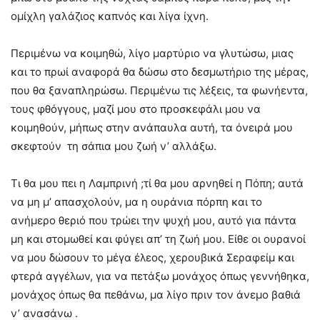
ομίχλη γαλάζιος καπνός και λίγα ίχνη.
Περιμένω να κοιμηθώ, λίγο μαρτύριο να γλυτώσω, μιας
και το πρωί αναφορά θα δώσω στο δεσμωτήριο της μέρας,
που θα ξαναπληρώσω. Περιμένω τις λέξεις, τα φωνήεντα,
τους φθόγγους, μαζί μου στο προσκεφάλι μου να
κοιμηθούν, μήπως στην ανάπαυλα αυτή, τα όνειρά μου
σκεφτούν τη σάπια μου ζωή ν’ αλλάξω.
Τι θα μου πει η Λαμπρινή ;τί θα μου αρνηθεί η Πόπη; αυτά
να μη μ’ απασχολούν, μα η ουράνια πόρπη και το
ανήμερο θεριό που τρώει την ψυχή μου, αυτό για πάντα
μη και στομωθεί και φύγει απ’ τη ζωή μου. Είθε οι ουρανοί
να μου δώσουν το μέγα έλεος, χερουβικά Σεραφείμ και
φτερά αγγέλων, για να πετάξω μονάχος όπως γεννήθηκα,
μονάχος όπως θα πεθάνω, μα λίγο πριν τον άνεμο βαθιά
ν’ ανασάνω .