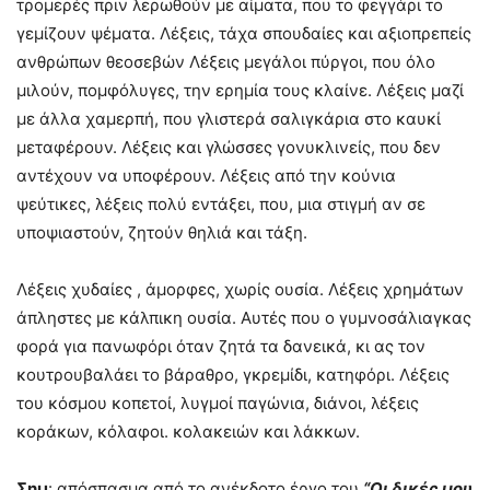
τρομερές πριν λερωθούν με αίματα, που το φεγγάρι το
γεμίζουν ψέματα. Λέξεις, τάχα σπουδαίες και αξιοπρεπείς
ανθρώπων θεοσεβών Λέξεις μεγάλοι πύργοι, που όλο
μιλούν, πομφόλυγες, την ερημία τους κλαίνε. Λέξεις μαζί
με άλλα χαμερπή, που γλιστερά σαλιγκάρια στο καυκί
μεταφέρουν. Λέξεις και γλώσσες γονυκλινείς, που δεν
αντέχουν να υποφέρουν. Λέξεις από την κούνια
ψεύτικες, λέξεις πολύ εντάξει, που, μια στιγμή αν σε
υποψιαστούν, ζητούν θηλιά και τάξη.
Λέξεις χυδαίες , άμορφες, χωρίς ουσία. Λέξεις χρημάτων
άπληστες με κάλπικη ουσία. Αυτές που ο γυμνοσάλιαγκας
φορά για πανωφόρι όταν ζητά τα δανεικά, κι ας τον
κουτρουβαλάει το βάραθρο, γκρεμίδι, κατηφόρι. Λέξεις
του κόσμου κοπετοί, λυγμοί παγώνια, διάνοι, λέξεις
κοράκων, κόλαφοι. κολακειών και λάκκων.
Σημ
: απόσπασμα από το ανέκδοτο έργο του
“Οι δικές μου