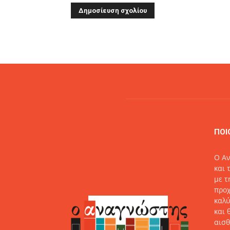
Alternative:
ΠΟΙ
O Αν
και 
με τ
προχ
καλύ
και 
αισθ