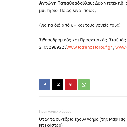
Αντώνη Παπαθεοδούλου:
Δυο ντετέκτιβ: 
μυστήριο: Ποιος είναι ποιος;
(για παιδιά από 6+ και τους γονείς τους)
Σιδηροδρομικός και Προαστιακός Σταθμός 
2105298922 /
www.totrenostorouf.gr
,
www.o
Προηγούμενο άρθρο
Όταν τα συνέδρια έχουν νόημα (της Μαρίζας
Ντεκάστρο)