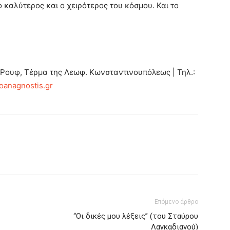
ο καλύτερος και ο χειρότερος του κόσμου. Και το
Ρουφ, Τέρμα της Λεωφ. Κωνσταντινουπόλεως | Τηλ.:
anagnostis.gr
Επόμενο άρθρο
“Οι δικές μου λέξεις” (του Σταύρου
Λαγκαδιανού)