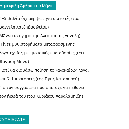
Δημοφιλή Άρθρα του Μήνα
5+5 βιβλία όχι ακριβώς για διακοπές (του
Βαγγέλη Χατζηβασιλείου)
ΜΆννα (διήγημα της Αναστασίας Δανάλη)
Πέντε μυθιστορήματα μεταφρασμένης
λογοτεχνίας με…μουσικές ευαισθησίες (του
Θανάση Μήνα)
Γιατί να διαβάσω ποίηση το καλοκαίρι:4 λόγοι
και 6+1 προτάσεις (της Έφης Κατσουρού)
Για τον συγγραφέα που απέτυχε να πεθάνει
τον ήρωά του (του Κυριάκου Χαραλαμπίδη)
ΣΧΟΛΙΑΣΑΤΕ