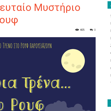
λευταίο Μυστήριο
Ρουφ
ΑΝΑΓΝΩΣΤΗΣ
405
0
ΓΙΑ
ΤΟ