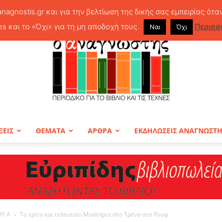
anagnostis.gr και για την βελτίωση της δικής σας εμπειρίας ότα
es και το «Όχι» για τη μη αποδοχή τους.
Περισσ
Ναι
Όχι
ΞΕΙΣ
ΘΕΜΑΤΑ
ΑΡΘΡΑ
ΕΚΔΗΛΩΣΕΙΣ ΑΝΑΓΝΩΣΤ
ΠΕΡΙΟΔΙΚΟ
ΟΥ Α
Το τρίτο και τελευταίο Μυστήριο στο Τρένο στο Ρουφ
Ο