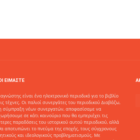
ΟΙ ΕΙΜΑΣΤΕ
Α
αγνώστης είναι ένα ηλεκτρονικό περιοδικό για το βιβλίο
τις τέχνες. Οι παλιοί συνεργάτες του περιοδικού Διαβάζω,
η σύμπραξη νέων συνεργατών, αποφασίσαμε να
ωρήσουμε σε κάτι καινούριο που θα εμπεριέχει τις
τερες παραδόσεις του ιστορικού αυτού περιοδικού, αλλά
θα αποτυπώνει το πνεύμα της εποχής, τους σύγχρονους
ητικούς και ιδεολογικούς προβληματισμούς. Με