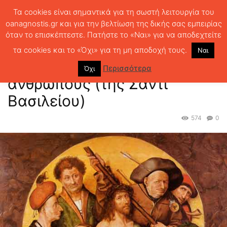
Τα cookies είναι σημαντικά για τη σωστή λειτουργία του
oanagnostis.gr και για την βελτίωση της δικής σας εμπειρίας
όταν το επισκέπτεστε. Πατήστε το «Ναι» για να αποδεχτείτε
ΑΡΧΙΚΗ
ΚΡΙΤΙΚΗ ΒΙΒΛΙΟΥ
ΚΡΙΤΙΚΕΣ
Ο Θεός που πίστευε στους
ανθρώπους (της Σάντι Βασιλείου)
τα cookies και το «Όχι» για τη μη αποδοχή τους.
Ναι
Ο Θεός που πίστευε στους
Περισσότερα
Όχι
ανθρώπους (της Σάντι
Βασιλείου)
574
0