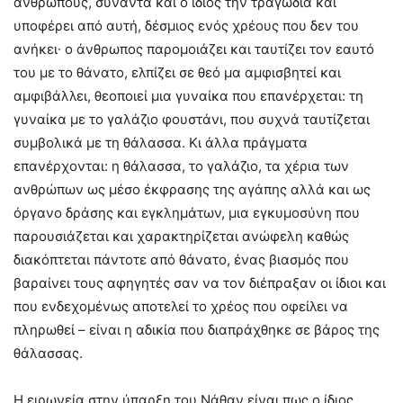
ανθρώπους, συναντά και ο ίδιος την τραγωδία και
υποφέρει από αυτή, δέσμιος ενός χρέους που δεν του
ανήκει∙ ο άνθρωπος παρομοιάζει και ταυτίζει τον εαυτό
του με το θάνατο, ελπίζει σε θεό μα αμφισβητεί και
αμφιβάλλει, θεοποιεί μια γυναίκα που επανέρχεται: τη
γυναίκα με το γαλάζιο φουστάνι, που συχνά ταυτίζεται
συμβολικά με τη θάλασσα. Κι άλλα πράγματα
επανέρχονται: η θάλασσα, το γαλάζιο, τα χέρια των
ανθρώπων ως μέσο έκφρασης της αγάπης αλλά και ως
όργανο δράσης και εγκλημάτων, μια εγκυμοσύνη που
παρουσιάζεται και χαρακτηρίζεται ανώφελη καθώς
διακόπτεται πάντοτε από θάνατο, ένας βιασμός που
βαραίνει τους αφηγητές σαν να τον διέπραξαν οι ίδιοι και
που ενδεχομένως αποτελεί το χρέος που οφείλει να
πληρωθεί – είναι η αδικία που διαπράχθηκε σε βάρος της
θάλασσας.
Η ειρωνεία στην ύπαρξη του Νάθαν είναι πως ο ίδιος,