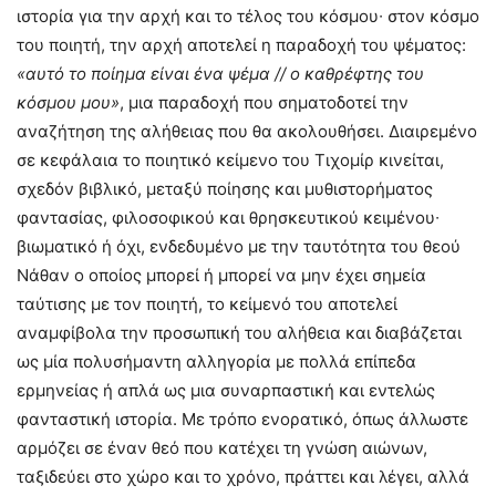
ιστορία για την αρχή και το τέλος του κόσμου∙ στον κόσμο
του ποιητή, την αρχή αποτελεί η παραδοχή του ψέματος:
«αυτό το ποίημα είναι ένα ψέμα // ο καθρέφτης του
κόσμου μου»
, μια παραδοχή που σηματοδοτεί την
αναζήτηση της αλήθειας που θα ακολουθήσει. Διαιρεμένο
σε κεφάλαια το ποιητικό κείμενο του Τιχομίρ κινείται,
σχεδόν βιβλικό, μεταξύ ποίησης και μυθιστορήματος
φαντασίας, φιλοσοφικού και θρησκευτικού κειμένου∙
βιωματικό ή όχι, ενδεδυμένο με την ταυτότητα του θεού
Νάθαν ο οποίος μπορεί ή μπορεί να μην έχει σημεία
ταύτισης με τον ποιητή, το κείμενό του αποτελεί
αναμφίβολα την προσωπική του αλήθεια και διαβάζεται
ως μία πολυσήμαντη αλληγορία με πολλά επίπεδα
ερμηνείας ή απλά ως μια συναρπαστική και εντελώς
φανταστική ιστορία. Με τρόπο ενορατικό, όπως άλλωστε
αρμόζει σε έναν θεό που κατέχει τη γνώση αιώνων,
ταξιδεύει στο χώρο και το χρόνο, πράττει και λέγει, αλλά