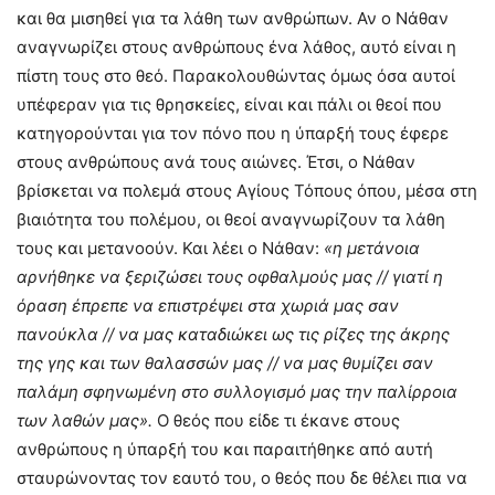
και θα μισηθεί για τα λάθη των ανθρώπων. Αν ο Νάθαν
αναγνωρίζει στους ανθρώπους ένα λάθος, αυτό είναι η
πίστη τους στο θεό. Παρακολουθώντας όμως όσα αυτοί
υπέφεραν για τις θρησκείες, είναι και πάλι οι θεοί που
κατηγορούνται για τον πόνο που η ύπαρξή τους έφερε
στους ανθρώπους ανά τους αιώνες. Έτσι, ο Νάθαν
βρίσκεται να πολεμά στους Αγίους Τόπους όπου, μέσα στη
βιαιότητα του πολέμου, οι θεοί αναγνωρίζουν τα λάθη
τους και μετανοούν. Και λέει ο Νάθαν:
«η μετάνοια
αρνήθηκε να ξεριζώσει τους οφθαλμούς μας // γιατί η
όραση έπρεπε να επιστρέψει στα χωριά μας σαν
πανούκλα // να μας καταδιώκει ως τις ρίζες της άκρης
της γης και των θαλασσών μας // να μας θυμίζει σαν
παλάμη σφηνωμένη στο συλλογισμό μας την παλίρροια
των λαθών μας».
Ο θεός που είδε τι έκανε στους
ανθρώπους η ύπαρξή του και παραιτήθηκε από αυτή
σταυρώνοντας τον εαυτό του, ο θεός που δε θέλει πια να