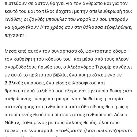
πιστεύουν σε αυτόν, θρηνεί για τον άνθρωπο και για τον
εαυτό του και το τέλος έρχεται με την απελευθέρωσή του:
«Νάθαν, οι ξανθές μπούκλες του κεφαλιού σου μπορούν
να χαμογελούν // το χρέος σου στη θάλασσα εξοφλήθηκε,
πήγαινε»
.
Μέσα από αυτόν τον συναρπαστικό, φανταστικό κόσμο –
τον καθρέφτη του κόσμου του- και μέσα από τους πλέον
ανορθόδοξους ήρωές του, ο Αλέξανδρος Τιχομίρ συνθέτει
με αυτό το πρώτο του βιβλίο, ένα ποιητικό κείμενο με
βιβλικές επιρροές, ένα είδος φιλοσοφικού και
θρησκευτικού ταξιδιού που εξερευνά την ουσία θεϊκής και
ανθρώπινης φύσης και μπορεί να ειδωθεί ως η ιστορία
αυτονόμησης του ανθρώπου από κάθε είδους θεό ή ως η
ιστορία ενός θεού που πίστευε στους ανθρώπους. Λέει ο
Νάθαν, καθισμένος με τους άλλους θεούς, όλοι τους
τυφλοί, σε ένα καράβι: «
καθόμαστε // και συλλογιζόμαστε