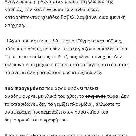
Αναγνωρίσιμη η Άχνα όταν μιλάει στη γλώσσα της
καρδιάς, την κοινή γλώσσα των ανθρώπων,
καταρρίπτοντας χιλιάδες Βαβέλ, λαμβάνει οικουμενική
απήχηση.
Η Άχνα που και που μιλά με αποφθέγματα και μύθους,
πάθη και πόθους, που δεν καταλαγιάζουν εύκολα αφού
“έρωτας και πόλεμος το ίδιο”, μας έλεγε συνεχώς. Δεν
τελειώνουν οι μάχες ούτε σε αυτό το έργο όσο ο έρωτας
παίρνει κι άλλη παράταση μες στους αιώνες.
485 Φραγκμέντα
που αφού υφάνει πλέκει,
αναδημιουργεί με υλικά του χθες, το
επιφανές
τώρα. Δεν
το φτιασιδώνει, δεν το γεμίζει πλουμίδια , άλλωστε το
αναφέραμε, προσομοιάζει στον χαρακτήρα του
δημιουργού του η γραφή του.
Ανασυνθέτει θραύσματα μέσα από μνήμες ή μνήμες από