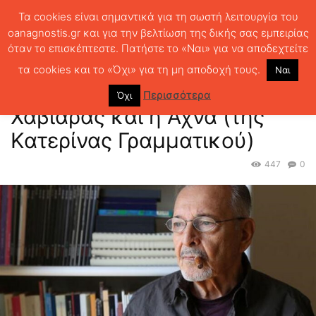
Τα cookies είναι σημαντικά για τη σωστή λειτουργία του
oanagnostis.gr και για την βελτίωση της δικής σας εμπειρίας
όταν το επισκέπτεστε. Πατήστε το «Ναι» για να αποδεχτείτε
ΑΡΧΙΚΗ
ΘΕΜΑΤΑ
ΛΟΓΟΤΕΧΝΙΑ
Ο δάσκαλος Στρατής Χαβιαράς
και η Άχνα (της Κατερίνας Γραμματικού)
τα cookies και το «Όχι» για τη μη αποδοχή τους.
Ναι
Ο δάσκαλος Στρατής
Περισσότερα
Όχι
Χαβιαράς και η Άχνα (της
Κατερίνας Γραμματικού)
447
0