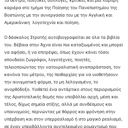
τα δέντρα, ποιητικές συλλογές, κριτικές και μια λαμπρή
καριέρα στο τμήμα της Ποίησης του Πανεπιστημίου της
Βοστώνης με την συνεργασία του με την Αγγλική και
Αμερικάνικη λογοτεχνία και ποίηση.
Ο δάσκαλος Στρατής αυτοβιογραφείται σε όλα τα βιβλία
του. Βέβαια στην Άχνα είναι πια καταξιωμένος και μπορεί
να αφήσει, ή να επιτρέψει, όπως έχουν κάνει τόσοι
σπουδαίοι ζωγράφοι, λογοτέχνες, ποιητές,
τελειοποιώντας την νατουραλιστική αναπαράσταση, τον
κανόνα του μέτρου, της πειθαρχίας για να υιοθετήσουν
την αινιγματική φόρμα, το μη λελογισμένο, το
ανορθόδοξο. Υιοθετεί ένα αντάρτικο στους περιορισμούς
της Αριστοτελικής δομής που υποβάλλει αρχή, μέση και
τέλος, δίχως σημεία στίξης, αλλά με συνδέσμους και
υπαινιγμούς, περνώντας με θάρρος και φρόνηση στην
υπέρβαση και στον υπερρεαλισμό ή στο μαγικό ρεαλισμό,
σε έναν υπερβάλλοντα συντελεσμένο ρομαντισμό που