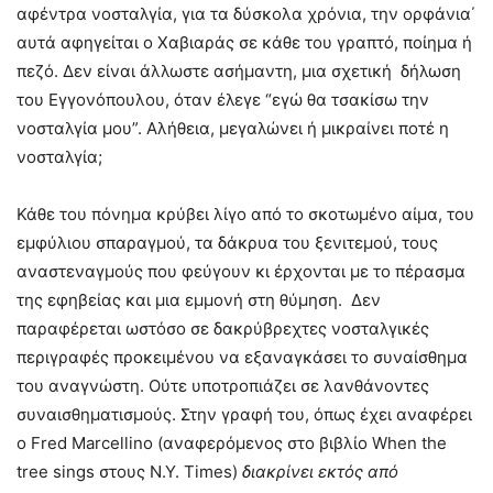
αφέντρα νοσταλγία, για τα δύσκολα χρόνια, την ορφάνια΄
αυτά αφηγείται ο Χαβιαράς σε κάθε του γραπτό, ποίημα ή
πεζό. Δεν είναι άλλωστε ασήμαντη, μια σχετική δήλωση
του Εγγονόπουλου, όταν έλεγε “εγώ θα τσακίσω την
νοσταλγία μου”. Αλήθεια, μεγαλώνει ή μικραίνει ποτέ η
νοσταλγία;
Κάθε του πόνημα κρύβει λίγο από το σκοτωμένο αίμα, του
εμφύλιου σπαραγμού, τα δάκρυα του ξενιτεμού, τους
αναστεναγμούς που φεύγουν κι έρχονται με το πέρασμα
της εφηβείας και μια εμμονή στη θύμηση. Δεν
παραφέρεται ωστόσο σε δακρύβρεχτες νοσταλγικές
περιγραφές προκειμένου να εξαναγκάσει το συναίσθημα
του αναγνώστη. Ούτε υποτροπιάζει σε λανθάνοντες
συναισθηματισμούς. Στην γραφή του, όπως έχει αναφέρει
ο Fred Marcellino (αναφερόμενος στο βιβλίο When the
tree sings στους N.Y. Times)
διακρίνει εκτός από