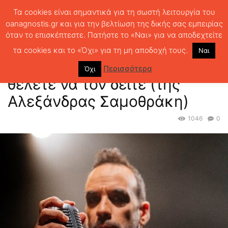
Τα cookies είναι σημαντικά για τη σωστή λειτουργία του
oanagnostis.gr και για την βελτίωση της δικής σας εμπειρίας
όταν το επισκέπτεστε. Πατήστε το «Ναι» για να αποδεχτείτε
ΑΡΧΙΚΗ
Uncategorized
Ο Σκρουτζ όπως (δεν) θέλετε να τον δείτε
(της Αλεξάνδρας Σαμοθράκη)
τα cookies και το «Όχι» για τη μη αποδοχή τους.
Ναι
Ο Σκρουτζ όπως (δεν)
Περισσότερα
Όχι
θέλετε να τον δείτε (της
Αλεξάνδρας Σαμοθράκη)
1046
0