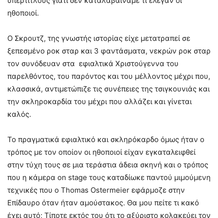
υπέρτιτλους γιατί δεν καταλαβαίναμε τι έλεγαν οι
ηθοποιοί.
Ο Σκρουτζ, της γνωστής ιστορίας είχε μετατραπεί σε
ξεπεσμένο ροκ σταρ και 3 φαντάσματα, νεκρών ροκ σταρ
τον συνόδευαν στα εφιαλτικά Χριστούγεννα του
παρελθόντος, του παρόντος και του μέλλοντος μέχρι που,
κλασσικά, αντιμετώπιζε τις συνέπειες της τσιγκουνιάς και
την σκληροκαρδία του μέχρι που αλλάζει και γίνεται
καλός.
Το πραγματικά εφιαλτικό και σκληρόκαρδο όμως ήταν ο
τρόπος με τον οποίον οι ηθοποιοί είχαν εγκαταλειφθεί
στην τύχη τους σε μια τεράστια άδεια σκηνή και ο τρόπος
που η κάμερα on stage τους καταδίωκε παντού μιμούμενη
τεχνικές που ο Thomas Ostermeier εφάρμοζε στην
Επίδαυρο όταν ήταν αμούστακος. Θα μου πείτε τι κακό
έχει αυτό; Τίποτε εκτός του ότι το αξύριστο κολακεύει τον