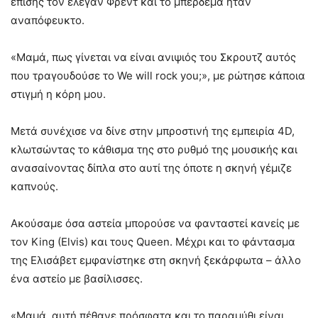
επίσης τον έλεγαν Φρέντ και το μπέρδεμα ήταν
αναπόφευκτο.
«Μαμά, πως γίνεται να είναι ανιψιός του Σκρουτζ αυτός
που τραγουδούσε το We will rock you;», με ρώτησε κάποια
στιγμή η κόρη μου.
Μετά συνέχισε να δίνε στην μπροστινή της εμπειρία 4D,
κλωτσώντας το κάθισμα της στο ρυθμό της μουσικής και
ανασαίνοντας δίπλα στο αυτί της όποτε η σκηνή γέμιζε
καπνούς.
Ακούσαμε όσα αστεία μπορούσε να φανταστεί κανείς με
τον King (Elvis) και τους Queen. Μέχρι και το φάντασμα
της Ελισάβετ εμφανίστηκε στη σκηνή ξεκάρφωτα – άλλο
ένα αστείο με βασίλισσες.
«Μαμά, αυτή πέθανε πρόσφατα και το παραμύθι είναι