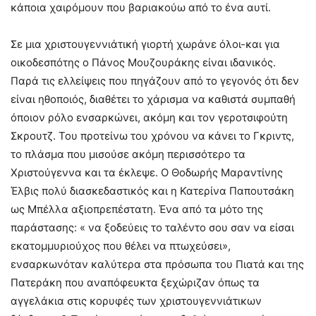
κάποια χαιρόμουν που βαριακούω από το ένα αυτί.
Σε μια χριστουγεννιάτική γιορτή χωράνε όλοι-και για
οικοδεσπότης ο Πάνος Μουζουράκης είναι ιδανικός.
Παρά τις ελλείψεις που πηγάζουν από το γεγονός ότι δεν
είναι ηθοποιός, διαθέτει το χάρισμα να καθιστά συμπαθή
όποιον ρόλο ενσαρκώνει, ακόμη και τον γεροτσιφούτη
Σκρουτζ. Του προτείνω του χρόνου να κάνει το Γκριντς,
το πλάσμα που μισούσε ακόμη περισσότερο τα
Χριστούγεννα και τα έκλεψε. Ο Θοδωρής Μαραντίνης
Έλβις πολύ διασκεδαστικός και η Κατερίνα Παπουτσάκη
ως Μπέλλα αξιοπρεπέστατη. Ένα από τα μότο της
παράστασης: « να ξοδεύεις το ταλέντο σου σαν να είσαι
εκατομμυριούχος που θέλει να πτωχεύσει»,
ενσαρκωνόταν καλύτερα στα πρόσωπα του Πιατά και της
Πατεράκη που αναπόφευκτα ξεχώριζαν όπως τα
αγγελάκια στις κορυφές των χριστουγεννιάτικων