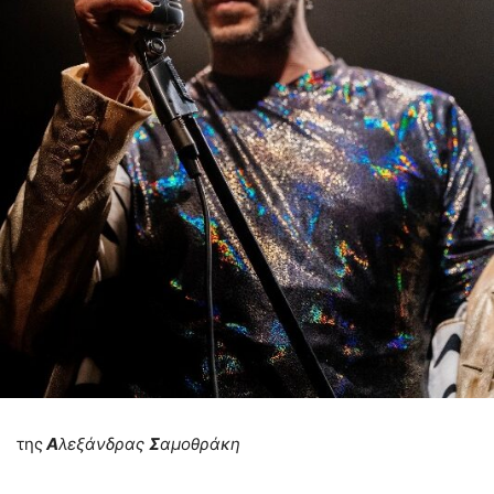
της
Α
λεξάνδρας
Σ
αμοθράκη