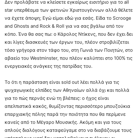
Δεν προλάβατε να κλείσετε εγκαίρως εισιτήριο για το all
star υπερθέαμα των φετινών Χριστουγέννων αλλά θέλετε
να έχετε άποψη; Εγώ είμαι εδώ για εσάς. Είδα το Scrooge
and Ghosts and Rock & Roll για να σας βγάλω από τον
κόπο. Ένα θα σας πω: ο Κάρολος Ντίκενς, που δεν έχει δει
και λίγες διασκευές των έργων του, πλέον στροβιλίζεται
τόσο γρήγορα στον τάφο του, στη Γωνιά των Ποιητών, στο
αβαείο του Westminster, που πλέον καλύπτει στο 100% τις
ενεργειακές ανάγκες της πατρίδας του.
Το ότι η παράσταση είναι sold out λέει πολλά για τις
ψυχαγωγικές ελπίδες των Αθηναίων αλλά όχι και πολλά
για το πώς περνάς ενώ τη βλέπεις: ο ήχος είναι
απελπιστικά κακός, θυμίζοντας περισσότερο μπουζούκια
επαρχιακής πόλης παρά την ποιότητα που θα περίμενε
κανείς από το Μέγαρο Μουσικής. Ακόμη και για τους
απλούς διαλόγους καταφεύγαμε στο να διαβάζουμε τους