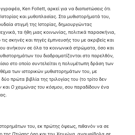
γραφέα, Ken Follett, αρκεί για να διαπιστώσεις ότι
 Ιστορίας και μυθοπλασίας. Στα μυθιστορήματά του,
υδαία στιγμή της Ιστορίας, δημιουργώντας
εχνικά, τα ήθη μιας κοινωνίας, πολιτικά παρασκήνια,
τις σκηνές και πηγές έμπνευσής του με ακριβείς και
που ανήκουν σε όλα τα κοινωνικά στρώματα, όσο και
μυθιστορημάτων του διαδραματίζονται στο παρελθόν,
αίσιο στο οποίο συντελείται η πολυμέτωπη δράση των
ς θέμα των ιστορικών μυθιστορημάτων του, με
 δύο πρώτα βιβλία της τριλογίας του (το τρίτο δεν
ν
και
Ο χειμώνας του κόσμου
, σου παραδίδουν ένα
ας.
ιστορημάτων του, εκ πρώτης όψεως, πιθανόν να σε
ο της
Πτώσης
όσο και του
Χειμώνα
, αναμφίβολα σε