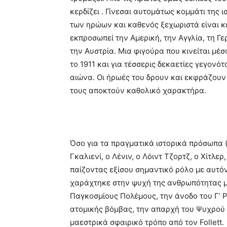
κερδίζει . Γίνεσαι αυτομάτως κομμάτι της ι
των ηρώων και καθενός ξεχωριστά είναι κι
εκπροσωπεί την Αμερική, την Αγγλία, τη Γε
την Αυστρία. Μια φιγούρα που κινείται μέ
το 1911 και για τέσσερις δεκαετίες γεγον
αιώνα. Οι ήρωές του δρουν και εκφράζουν
τους αποκτούν καθολικό χαρακτήρα.
Όσο για τα πραγματικά ιστορικά πρόσωπα (
Γκαλιενί, ο Λένιν, ο Λόιντ Τζορτζ, ο Χίτλ
παίζοντας εξίσου σημαντικό ρόλο με αυτόν
χαράχτηκε στην ψυχή της ανθρωπότητας 
Παγκοσμίους Πολέμους, την άνοδο του Γ’ Ρ
ατομικής βόμβας, την απαρχή του Ψυχρού 
μαεστρικά σφαιρικό τρόπο από τον Follett.