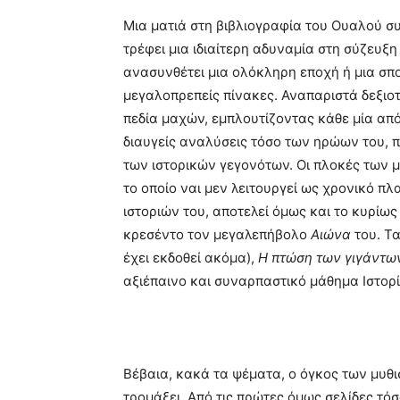
Mια ματιά στη βιβλιογραφία του Ουαλού συγ
τρέφει μια ιδιαίτερη αδυναμία στη σύζευξη
ανασυνθέτει μια ολόκληρη εποχή ή μια σπο
μεγαλοπρεπείς πίνακες. Αναπαριστά δεξιοτ
πεδία μαχών, εμπλουτίζοντας κάθε μία από 
διαυγείς αναλύσεις τόσο των ηρώων του, 
των ιστορικών γεγονότων. Οι πλοκές των 
το οποίο ναι μεν λειτουργεί ως χρονικό πλ
ιστοριών του, αποτελεί όμως και το κυρίω
κρεσέντο τον μεγαλεπήβολο
Αιώνα
του. Τα
έχει εκδοθεί ακόμα),
Η πτώση των γιγάντω
αξιέπαινο και συναρπαστικό μάθημα Ιστορί
Βέβαια, κακά τα ψέματα, ο όγκος των μυθ
τρομάξει. Από τις πρώτες όμως σελίδες τόσ