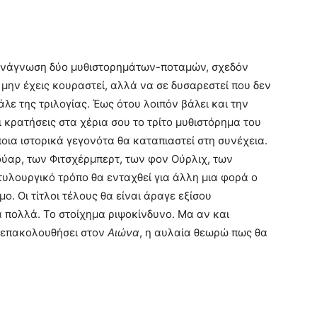
ν ανάγνωση δύο μυθιστορημάτων-ποταμών, σχεδόν
 μην έχεις κουραστεί, αλλά να σε δυσαρεστεί που δεν
άλε της τριλογίας. Έως ότου λοιπόν βάλει και την
αι κρατήσεις στα χέρια σου το τρίτο μυθιστόρημα του
οια ιστορικά γεγονότα θα καταπιαστεί στη συνέχεια.
ιούαρ, των Φιτσχέρμπερτ, των φον Ούρλιχ, των
υλουργικό τρόπο θα ενταχθεί για άλλη μια φορά ο
. Οι τίτλοι τέλους θα είναι άραγε εξίσου
πολλά. Το στοίχημα ριψοκίνδυνο. Μα αν και
α επακολουθήσει στον
Αιώνα
, η αυλαία θεωρώ πως θα