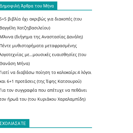
Δημοφιλή Άρθρα του Μήνα
5+5 βιβλία όχι ακριβώς για διακοπές (του
Βαγγέλη Χατζηβασιλείου)
ΜΆννα (διήγημα της Αναστασίας Δανάλη)
Πέντε μυθιστορήματα μεταφρασμένης
λογοτεχνίας με…μουσικές ευαισθησίες (του
Θανάση Μήνα)
Γιατί να διαβάσω ποίηση το καλοκαίρι:4 λόγοι
και 6+1 προτάσεις (της Έφης Κατσουρού)
Για τον συγγραφέα που απέτυχε να πεθάνει
τον ήρωά του (του Κυριάκου Χαραλαμπίδη)
ΣΧΟΛΙΑΣΑΤΕ