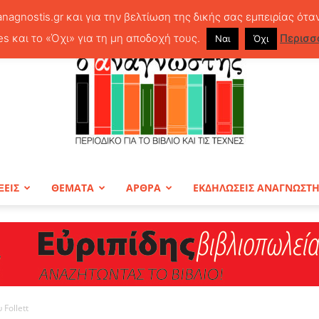
anagnostis.gr και για την βελτίωση της δικής σας εμπειρίας ότα
es και το «Όχι» για τη μη αποδοχή τους.
Περισσ
Ναι
Όχι
ΞΕΙΣ
ΘΕΜΑΤΑ
ΑΡΘΡΑ
ΕΚΔΗΛΩΣΕΙΣ ΑΝΑΓΝΩΣΤ
ΠΕΡΙΟΔΙΚΟ
 Follett
Ο