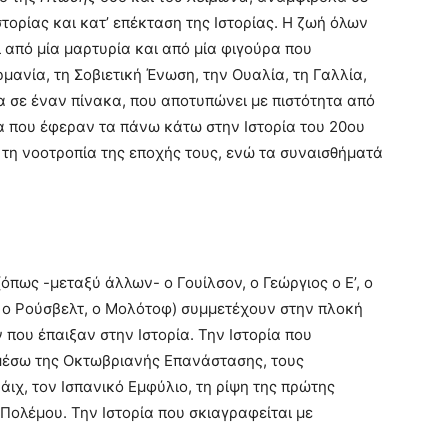
στορίας και κατ’ επέκταση της Ιστορίας. Η ζωή όλων
 από μία μαρτυρία και από μία φιγούρα που
ρμανία, τη Σοβιετική Ένωση, την Ουαλία, τη Γαλλία,
σα σε έναν πίνακα, που αποτυπώνει με πιστότητα από
ότα που έφεραν τα πάνω κάτω στην Ιστορία του 20ου
 τη νοοτροπία της εποχής τους, ενώ τα συναισθήματά
όπως -μεταξύ άλλων- ο Γουίλσον, ο Γεώργιος ο Ε’, ο
ερ, ο Ρούσβελτ, ο Μολότοφ) συμμετέχουν στην πλοκή
 που έπαιξαν στην Ιστορία. Την Ιστορία που
μέσω της Οκτωβριανής Επανάστασης, τους
άιχ, τον Ισπανικό Εμφύλιο, τη ρίψη της πρώτης
Πολέμου. Την Ιστορία που σκιαγραφείται με