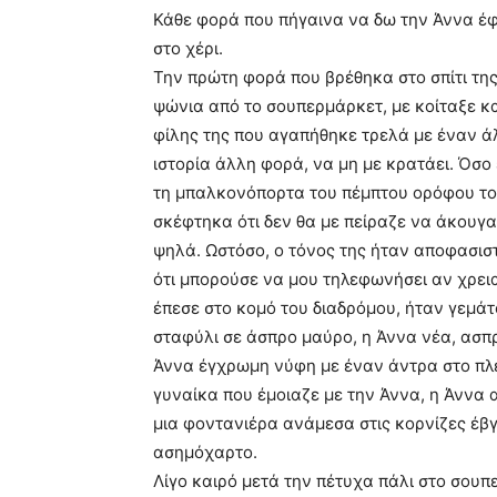
Κάθε φορά που πήγαινα να δω την Άννα έφε
στο χέρι.
Την πρώτη φορά που βρέθηκα στο σπίτι τη
ψώνια από το σουπερμάρκετ, με κοίταξε κα
φίλης της που αγαπήθηκε τρελά με έναν άλλ
ιστορία άλλη φορά, να μη με κρατάει. Όσο 
τη μπαλκονόπορτα του πέμπτου ορόφου το
σκέφτηκα ότι δεν θα με πείραζε να άκουγ
ψηλά. Ωστόσο, ο τόνος της ήταν αποφασιστ
ότι μπορούσε να μου τηλεφωνήσει αν χρει
έπεσε στο κομό του διαδρόμου, ήταν γεμάτ
σταφύλι σε άσπρο μαύρο, η Άννα νέα, ασπ
Άννα έγχρωμη νύφη με έναν άντρα στο πλε
γυναίκα που έμοιαζε με την Άννα, η Άννα
μια φοντανιέρα ανάμεσα στις κορνίζες έβ
ασημόχαρτο.
Λίγο καιρό μετά την πέτυχα πάλι στο σουπ