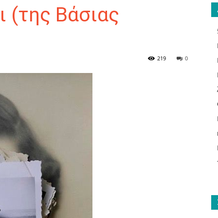
ι (της Βάσιας
ΑΝΑΓΝΩΣΤΗΣ
219
0
ΓΙΑ
ΤΟ