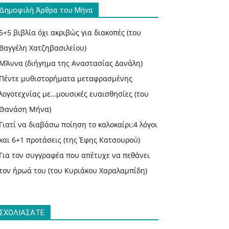
Δημοφιλή Άρθρα του Μήνα
5+5 βιβλία όχι ακριβώς για διακοπές (του
Βαγγέλη Χατζηβασιλείου)
ΜΆννα (διήγημα της Αναστασίας Δανάλη)
Πέντε μυθιστορήματα μεταφρασμένης
λογοτεχνίας με…μουσικές ευαισθησίες (του
Θανάση Μήνα)
Γιατί να διαβάσω ποίηση το καλοκαίρι:4 λόγοι
και 6+1 προτάσεις (της Έφης Κατσουρού)
Για τον συγγραφέα που απέτυχε να πεθάνει
τον ήρωά του (του Κυριάκου Χαραλαμπίδη)
ΣΧΟΛΙΑΣΑΤΕ