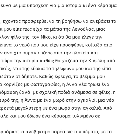
υγα με μια υπόσχεση για μια ιστορία κι ένα κέρασμα
ς, έχοντας προσφερθεί να τη βοηθήσω να ανεβάσει τα
ι μου είπε πως είχα τα μάτια της Λενούλας, μιας
ον φίλο της, τον Νίκο, κι ότι θα μου έλεγε την
έπινα το νερό που μου είχε προσφέρει, κοίταζα από
ν ανοιχτό ουρανό πάνω από την πλατεία και
α τώρα την ιστορία καθώς θα χάζευα την Κυψέλη από
ικός, έτσι της έδωσα το τηλέφωνο μου και της είπα
αζόταν οτιδήποτε. Καθώς έφευγα, το βλέμμα μου
ο κορνίζες με φωτογραφίες, η Άννα νέα τρώει ένα
ρόμαυρη ξανά, με σχολική ποδιά ανάμεσα σε φίλες, η
υρό της, η Άννα με ένα μωρό στην αγκαλιά, μια νέα
 αρκετά μεγαλύτερη με ένα μωρό στην αγκαλιά. Από
γαλε και μου έδωσε ένα κέρασμα τυλιγμένο σε
ερμάρκετ κι ανεβήκαμε παρέα ως τον πέμπτο, με τα