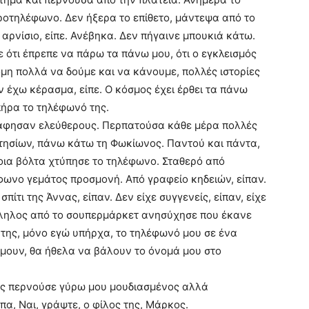
ροτηλέφωνο. Δεν ήξερα το επίθετο, μάντεψα από το
 αρνίσιο, είπε. Ανέβηκα. Δεν πήγαινε μπουκιά κάτω.
 ότι έπρεπε να πάρω τα πάνω μου, ότι ο εγκλεισμός
όμη πολλά να δούμε και να κάνουμε, πολλές ιστορίες
 έχω κέρασμα, είπε. Ο κόσμος έχει έρθει τα πάνω
 πήρα το τηλέφωνό της.
 άφησαν ελεύθερους. Περπατούσα κάθε μέρα πολλές
τησίων, πάνω κάτω τη Φωκίωνος. Παντού και πάντα,
τοια βόλτα χτύπησε το τηλέφωνο. Σταθερό από
φωνο γεμάτος προσμονή. Από γραφείο κηδειών, είπαν.
ίτι της Άννας, είπαν. Δεν είχε συγγενείς, είπαν, είχε
άλληλος από το σουπερμάρκετ ανησύχησε που έκανε
 της, μόνο εγώ υπήρχα, το τηλέφωνό μου σε ένα
 ήμουν, θα ήθελα να βάλουν το όνομά μου στο
ος περνούσε γύρω μου μουδιασμένος αλλά
α, Ναι, γράψτε, ο φίλος της, Μάρκος.