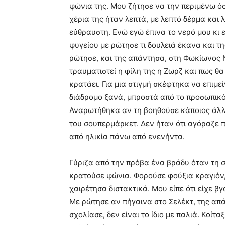
ψώνια της. Μου ζήτησε να την περιμένω όσ
χέρια της ήταν λεπτά, με λεπτό δέρμα και 
εύθραυστη. Ενώ εγώ έπινα το νερό μου κι 
ψυγείου με ρώτησε τι δουλειά έκανα και τη
ρώτησε, και της απάντησα, στη Φωκίωνος Ν
τραυματιστεί η φίλη της η Ζωρζ και πως θα
κρατάει. Για μια στιγμή σκέφτηκα να επιμε
διάδρομο ξανά, μπροστά από το προσωπικό 
Αναρωτήθηκα αν τη βοηθούσε κάποιος άλλο
του σουπερμάρκετ. Δεν ήταν ότι αγόραζε 
από ηλικία πάνω από ενενήντα.
Γύριζα από την πρόβα ένα βράδυ όταν τη σ
κρατούσε ψώνια. Φορούσε φούξια κραγιόν, π
χαιρέτησα διστακτικά. Μου είπε ότι είχε βγ
Με ρώτησε αν πήγαινα στο Σελέκτ, της απά
σχολίασε, δεν είναι το ίδιο με παλιά. Κοίτα