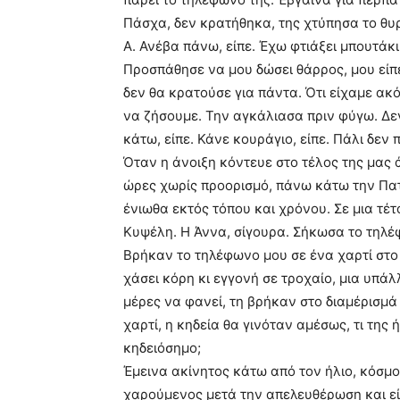
Πάσχα, δεν κρατήθηκα, της χτύπησα το θυ
Α. Ανέβα πάνω, είπε. Έχω φτιάξει μπουτάκι
Προσπάθησε να μου δώσει θάρρος, μου είπε
δεν θα κρατούσε για πάντα. Ότι είχαμε ακ
να ζήσουμε. Την αγκάλιασα πριν φύγω. Δεν
κάτω, είπε. Κάνε κουράγιο, είπε. Πάλι δεν
Όταν η άνοιξη κόντευε στο τέλος της μας
ώρες χωρίς προορισμό, πάνω κάτω την Πα
ένιωθα εκτός τόπου και χρόνου. Σε μια τέ
Κυψέλη. Η Άννα, σίγουρα. Σήκωσα το τηλέ
Βρήκαν το τηλέφωνο μου σε ένα χαρτί στο σπ
χάσει κόρη κι εγγονή σε τροχαίο, μια υπ
μέρες να φανεί, τη βρήκαν στο διαμέρισμά
χαρτί, η κηδεία θα γινόταν αμέσως, τι της
κηδειόσημο;
Έμεινα ακίνητος κάτω από τον ήλιο, κόσμ
χαρούμενος μετά την απελευθέρωση και είπ