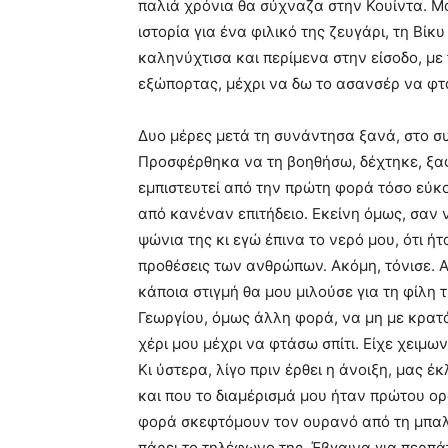
παλιά χρόνια θα σύχναζα στην Κουίντα. Μο
ιστορία για ένα φιλικό της ζευγάρι, τη Βίκ
καληνύχτισα και περίμενα στην είσοδο, μ
εξώπορτας, μέχρι να δω το ασανσέρ να φτ
Δυο μέρες μετά τη συνάντησα ξανά, στο σ
Προσφέρθηκα να τη βοηθήσω, δέχτηκε, ξαφ
εμπιστευτεί από την πρώτη φορά τόσο εύκ
από κανέναν επιτήδειο. Εκείνη όμως, σαν 
ψώνια της κι εγώ έπινα το νερό μου, ότι ή
προθέσεις των ανθρώπων. Ακόμη, τόνισε. 
κάποια στιγμή θα μου μιλούσε για τη φίλη 
Γεωργίου, όμως άλλη φορά, να μη με κρατ
χέρι μου μέχρι να φτάσω σπίτι. Είχε χειμων
Κι ύστερα, λίγο πριν έρθει η άνοιξη, μας έ
και που το διαμέρισμά μου ήταν πρώτου ο
φορά σκεφτόμουν τον ουρανό από τη μπαλ
πάρει το τηλέφωνο της. Έβγαινα για περπ