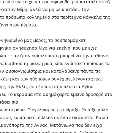
υ είπε πως είχε να μου αφηγηθεί μια καταπληκτική
υ και τον Μίμη, αλλά να μη με κρατάει. Την
ε το πρόσωπο κολλημένο στα περίτεχνα κάγκελα της
άνει στον πέμπτο.
υνηθισμένο μας μέρος, το σουπερμάρκετ.
νικά ανησύχησα λίγο για εκείνη, που με είχε
ολα — αν ήταν ευκολόπιστη μπορεί να την πάθαινε
να διάβασε τη σκέψη μου, είπε ενώ τακτοποιούσε τα
ταν φυσιογνωμίστρια και καταλάβαινε πάντα τις
Ακόμη και των ηθοποιών συνέχισε, λέγοντας πως
της, την Έλλη, που ζούσε στην πλατεία Αγίου
άει. Το κέρασμα στο ασημόχαρτο έμεινε δροσερό στο
ιάσει πια.
κλεισαν μέσα. Ο εγκλεισμός με πείραξε. Έπαιξε ρόλο
ρόφου, εσωτερικό, έβλεπε σε έναν ακάλυπτο. Καμιά
κονόπορτα της Άννας. Μετάνιωνα που δεν είχα
άτημα και περνούσα από την πλατεία. Ανήμερα το