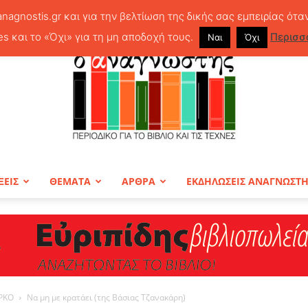
anagnostis.gr και για την βελτίωση της δικής σας εμπειρίας ότα
es και το «Όχι» για τη μη αποδοχή τους.
Περισσ
Ναι
Όχι
ΞΕΙΣ
ΘΕΜΑΤΑ
ΑΡΘΡΑ
ΕΚΔΗΛΩΣΕΙΣ ΑΝΑΓΝΩΣΤ
ΠΕΡΙΟΔΙΚΟ
ΡΚΟ
Να μη με κρατάει (της Βάσιας Τζανακάρη)
Ο