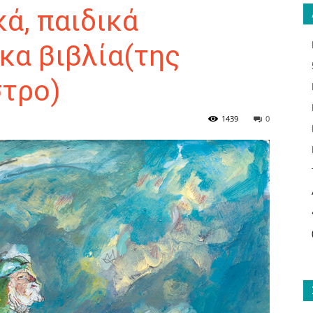
ά, παιδικά
κα βιβλία(της
τρο)
ΑΝΑΓΝΩΣΤΗΣ
1439
0
ΓΙΑ
ΤΟ