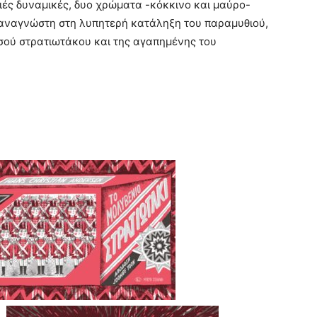
λιές δυναμικές, δυο χρώματα -κόκκινο και μαύρο-
 αναγνώστη στη λυπητερή κατάληξη του παραμυθιού,
σού στρατιωτάκου και της αγαπημένης του