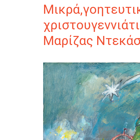
Μικρά,γοητευτικ
χριστουγεννιάτι
Μαρίζας Ντεκάσ