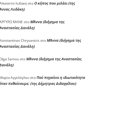
Ο κήπος που μιλάει (της
Aikaterini λυδακη
στο
Άννας Λυδάκη)
ΜΆννα (διήγημα της
ΑΡΓΥΡΩ ΜΑΝΕ
στο
Αναστασίας Δανάλη)
ΜΆννα (διήγημα της
Konstantinos Chrysantzis
στο
Αναστασίας Δανάλη)
ΜΆννα (διήγημα της Αναστασίας
Olga Samou
στο
Δανάλη)
Πού πηγαίνει η ιδιωτικότητα
Μαρία Αγγελόγλου
στο
όταν πεθαίνουμε; (της Δήμητρας Διδαγγέλου)