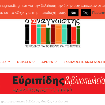
anagnostis.gr και για την βελτίωση της δικής σας εμπειρίας ότα
es και το «Όχι» για τη μη αποδοχή τους.
Περισσ
Ναι
Όχι
ΞΕΙΣ
ΘΕΜΑΤΑ
ΑΡΘΡΑ
ΕΚΔΗΛΩΣΕΙΣ ΑΝΑΓΝΩΣΤ
ΠΕΡΙΟΔΙΚΟ
ά χριστουγεννιάτικα βιβλία(της Μαρίζας Ντεκάστρο)
Ο