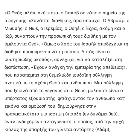
«Ο Θεός μιλά», σκέφτεται ο Γιακόβ σε κάποιο σημείο της
αφήγησης. «Συνάπτει διαθήκες, άρα υπάρχει. Ο Αβραάμ, ο
Μωυσής, ο Νώε, ο Ιερεμίας, ο Ωσηέ, ο Έζρα, ακόμη και ο
Ιώβ, συνάπτουν την προσωπική τους διαθήκη με τον
ομιλούντα Θεό». «Όμως ο λαός του Ισραήλ αποδέχεται τη
διαθήκη προκειμένου να τη σπάσει. Αυτός είναι ο
μυστηριώδης σκοπός», συνεχίζει, για να καταλήξει στη
διαπίστωση, «Έχουν ανάγκη την εμπειρία της απείθειας»,
που παραπέμπει στη θεμελιώδη ιουδαϊκή σύλληψη
σχετικά με τη σχέση Θεού και ανθρώπου. Μια σύλληψη
που ξεκινά από το γεγονός ότι ο Θεός, μολονότι είναι ο
υπέρτατος εξουσιαστής, φτιάχνοντας τον άνθρωπο κατ’
εικόνα και ομοίωσή του, δημιούργησε στην
πραγματικότητα μια ισότιμη ύπαρξη (εν δυνάμει θεό),
έναν ενδεχόμενο ανταγωνιστή, ο οποίος, από την αρχή
κιόλας της ύπαρξής του γίνεται αντάρτης (Αδάμ),