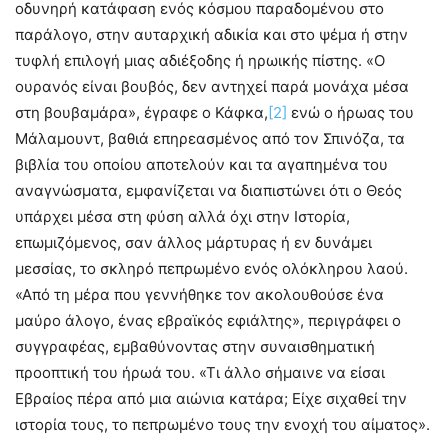
οδυνηρή κατάφαση ενός κόσμου παραδομένου στο
παράλογο, στην αυταρχική αδικία και στο ψέμα ή στην
τυφλή επιλογή μιας αδιέξοδης ή ηρωικής πίστης. «Ο
ουρανός είναι βουβός, δεν αντηχεί παρά μονάχα μέσα
στη βουβαμάρα», έγραφε ο Κάφκα,
[2]
ενώ ο ήρωας του
Μάλαμουντ, βαθιά επηρεασμένος από τον Σπινόζα, τα
βιβλία του οποίου αποτελούν και τα αγαπημένα του
αναγνώσματα, εμφανίζεται να διαπιστώνει ότι ο Θεός
υπάρχει μέσα στη φύση αλλά όχι στην Ιστορία,
επωμιζόμενος, σαν άλλος μάρτυρας ή εν δυνάμει
μεσσίας, το σκληρό πεπρωμένο ενός ολόκληρου λαού.
«Από τη μέρα που γεννήθηκε τον ακολουθούσε ένα
μαύρο άλογο, ένας εβραϊκός εφιάλτης», περιγράφει ο
συγγραφέας, εμβαθύνοντας στην συναισθηματική
προοπτική του ήρωά του. «Τι άλλο σήμαινε να είσαι
Εβραίος πέρα από μια αιώνια κατάρα; Είχε σιχαθεί την
ιστορία τους, το πεπρωμένο τους την ενοχή του αίματος».