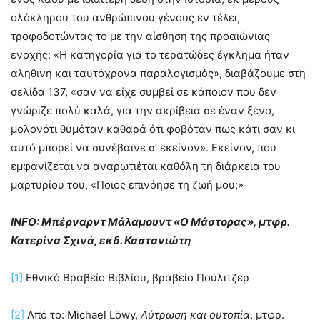
ολόκληρου του ανθρώπινου γένους εν τέλει,
τροφοδοτώντας το με την αίσθηση της προαιώνιας
ενοχής: «Η κατηγορία για το τερατώδες έγκλημα ήταν
αληθινή και ταυτόχρονα παραλογισμός», διαβάζουμε στη
σελίδα 137, «σαν να είχε συμβεί σε κάποιον που δεν
γνώριζε πολύ καλά, για την ακρίβεια σε έναν ξένο,
μολονότι θυμόταν καθαρά ότι φοβόταν πως κάτι σαν κι
αυτό μπορεί να συνέβαινε σ’ εκείνον». Εκείνον, που
εμφανίζεται να αναρωτιέται καθόλη τη διάρκεια του
μαρτυρίου του, «Ποιος επινόησε τη ζωή μου;»
INFO: Μπέρναρντ Μάλαμουντ «Ο Μάστορας», μτφρ.
Κατερίνα Σχινά, εκδ. Καστανιώτη
[1]
Εθνικό Βραβείο Βιβλίου, βραβείο Πούλιτζερ
[2]
Από το: Michael Löwy,
Λύτρωση και ουτοπία
, μτφρ.