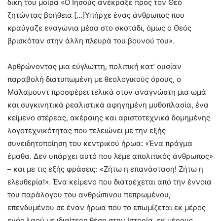
δική του μοίρα «Ο Ιησούς ανέκραξε προς τον Θεό
ζητώντας βοήθεια […]Υπήρχε ένας άνθρωπος που
κραύγαζε εναγώνια μέσα στο σκοτάδι, όμως ο Θεός
βρισκόταν στην άλλη πλευρά του βουνού του».
Αρθρώνοντας μια εύγλωττη, πολιτική κατ’ ουσίαν
παραβολή διατυπωμένη με θεολογικούς όρους, ο
Μάλαμουντ προσφέρει τελικά στον αναγνώστη μια ωμά
και συγκινητικά ρεαλιστικά αφηγημένη μυθοπλασία, ένα
κείμενο στέρεας, ακέραιης και αριστοτεχνικά δομημένης
λογοτεχνικότητας που τελειώνει με την εξής
συνειδητοποίηση του κεντρικού ήρωα: «Ένα πράγμα
έμαθα. Δεν υπάρχει αυτό που λέμε απολιτικός άνθρωπος»
– και με τις εξής φράσεις: «Ζήτω η επανάσταση! Ζήτω η
ελευθερία!». Ένα κείμενο που διατρέχεται από την έννοια
του παράλογου του ανθρώπινου πεπρωμένου,
επενδυμένου σε έναν ήρωα που το επωμίζεται εκ μέρος
ενός λαού με ιδιαίτερη θέση στην Ιστορία, εκ μέρους