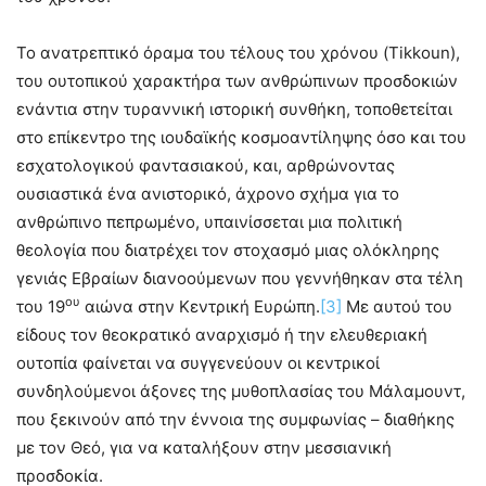
Το ανατρεπτικό όραμα του τέλους του χρόνου (Tikkoun),
του ουτοπικού χαρακτήρα των ανθρώπινων προσδοκιών
ενάντια στην τυραννική ιστορική συνθήκη, τοποθετείται
στο επίκεντρο της ιουδαϊκής κοσμοαντίληψης όσο και του
εσχατολογικού φαντασιακού, και, αρθρώνοντας
ουσιαστικά ένα ανιστορικό, άχρονο σχήμα για το
ανθρώπινο πεπρωμένο, υπαινίσσεται μια πολιτική
θεολογία που διατρέχει τον στοχασμό μιας ολόκληρης
γενιάς Εβραίων διανοούμενων που γεννήθηκαν στα τέλη
ου
του 19
αιώνα στην Κεντρική Ευρώπη.
[3]
Με αυτού του
είδους τον θεοκρατικό αναρχισμό ή την ελευθεριακή
ουτοπία φαίνεται να συγγενεύουν οι κεντρικοί
συνδηλούμενοι άξονες της μυθοπλασίας του Μάλαμουντ,
που ξεκινούν από την έννοια της συμφωνίας – διαθήκης
με τον Θεό, για να καταλήξουν στην μεσσιανική
προσδοκία.