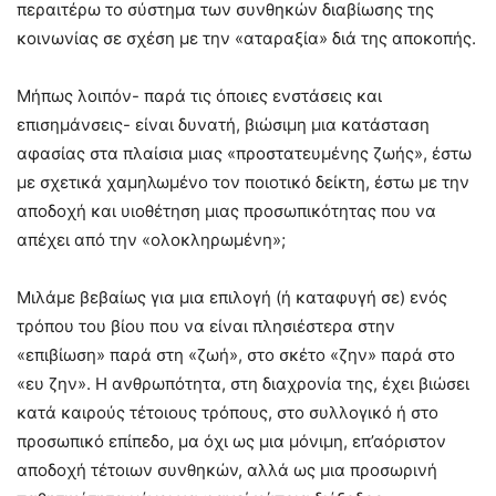
περαιτέρω το σύστημα των συνθηκών διαβίωσης της
κοινωνίας σε σχέση με την «αταραξία» διά της αποκοπής.
Μήπως λοιπόν- παρά τις όποιες ενστάσεις και
επισημάνσεις- είναι δυνατή, βιώσιμη μια κατάσταση
αφασίας στα πλαίσια μιας «προστατευμένης ζωής», έστω
με σχετικά χαμηλωμένο τον ποιοτικό δείκτη, έστω με την
αποδοχή και υιοθέτηση μιας προσωπικότητας που να
απέχει από την «ολοκληρωμένη»;
Μιλάμε βεβαίως για μια επιλογή (ή καταφυγή σε) ενός
τρόπου του βίου που να είναι πλησιέστερα στην
«επιβίωση» παρά στη «ζωή», στο σκέτο «ζην» παρά στο
«ευ ζην». Η ανθρωπότητα, στη διαχρονία της, έχει βιώσει
κατά καιρούς τέτοιους τρόπους, στο συλλογικό ή στο
προσωπικό επίπεδο, μα όχι ως μια μόνιμη, επ’αόριστον
αποδοχή τέτοιων συνθηκών, αλλά ως μια προσωρινή