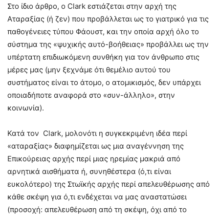
Στο ίδιο άρθρο, ο Clark εστιάζεται στην αρχή της
Αταραξίας (ή ζεν) που προβάλλεται ως το γιατρικό για τις
παθογένειες τύπου Φάουστ, και την οποία αρχή όλο το
σύστημα της «ψυχικής αυτό-βοήθειας» προβάλλει ως την
υπέρτατη επιδιωκόμενη συνθήκη για τον άνθρωπο στις
μέρες μας (μην ξεχνάμε ότι θεμέλιο αυτού του
συστήματος είναι το άτομο, ο ατομικισμός, δεν υπάρχει
οποιαδήποτε αναφορά στο «συν-άλληλο», στην
κοινωνία).
Κατά τον Clark, μολονότι η συγκεκριμένη ιδέα περί
«αταραξίας» διαφημίζεται ως μια αναγέννηση της
Επικούρειας αρχής περί μιας ηρεμίας μακριά από
αρνητικά αισθήματα ή, συνηθέστερα (ό,τι είναι
ευκολότερο) της Στωϊκής αρχής περί απελευθέρωσης από
κάθε σκέψη για ό,τι ενδέχεται να μας αναστατώσει
(προσοχή: απελευθέρωση από τη σκέψη, όχι από το