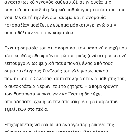
αναστατωτικό γεγονός καθ’εαυτό), στην ουσία της
συνιστά μια αδιέξοδη βαρειά παθολογική κατάσταση του
νου. Με αυτή την έννοια, ακόμα και η ονομασία
«αταραξία» μοιάζει με εύρημα μάρκετινγκ, ενώ στην
ουσία θέλουν να πουν «αφασία».
Εχει τη σημασία του ότι ακόμα και την μακρινή εποχή που
τέτοιες ιδέες εθεωρούντο φιλοσοφικές (ενώ στη σημερινή
λειτουργούν ως ψυχικά παυσίπονα), ένας από τους
σημαντικότερους Στωϊκούς του ελληνορωμαϊκού
πολιτισμού, ο Σενέκας, αυτοκτόνησε όταν ο μαθητής του,
ο αυτοκράτωρ Νέρων, του το ζήτησε. Η απομάκρυνση
των δυσάρεστων σκέψεων καθ’εαυτή δεν έχει
οποιαδήποτε σχέση με την απομάκρυνση δυσάρεστων
εξελίξεων στο πεδίο.
Επιχειρώντας να δώσω μια εναργέστερη εικόνα της