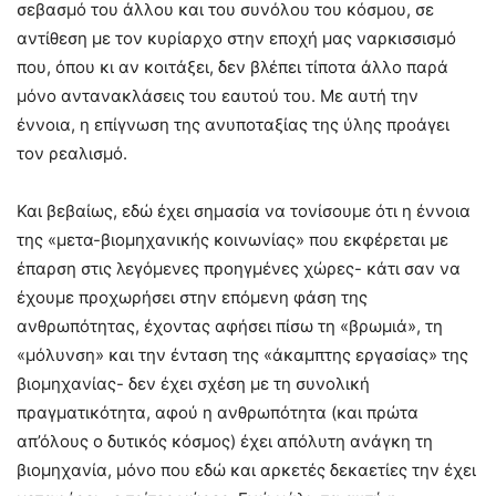
σεβασμό του άλλου και του συνόλου του κόσμου, σε
αντίθεση με τον κυρίαρχο στην εποχή μας ναρκισσισμό
που, όπου κι αν κοιτάξει, δεν βλέπει τίποτα άλλο παρά
μόνο αντανακλάσεις του εαυτού του. Με αυτή την
έννοια, η επίγνωση της ανυποταξίας της ύλης προάγει
τον ρεαλισμό.
Και βεβαίως, εδώ έχει σημασία να τονίσουμε ότι η έννοια
της «μετα-βιομηχανικής κοινωνίας» που εκφέρεται με
έπαρση στις λεγόμενες προηγμένες χώρες- κάτι σαν να
έχουμε προχωρήσει στην επόμενη φάση της
ανθρωπότητας, έχοντας αφήσει πίσω τη «βρωμιά», τη
«μόλυνση» και την ένταση της «άκαμπτης εργασίας» της
βιομηχανίας- δεν έχει σχέση με τη συνολική
πραγματικότητα, αφού η ανθρωπότητα (και πρώτα
απ’όλους ο δυτικός κόσμος) έχει απόλυτη ανάγκη τη
βιομηχανία, μόνο που εδώ και αρκετές δεκαετίες την έχει