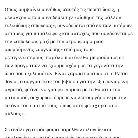
Όπως συμβαίνει συνήθως σ’αυτές τις περιπτώσεις, η
μελαγχολία που συνοδεύει την «αίσθηση της μάλλον
τελεσίδικης απώλειας», συνοδεύεται από εκ των υστέρων
αιτιάσεις για παραλείψεις και αστοχίες που συνδέονται με
την «απώλεια», μαζί με την ατμόσφαιρα μιας
αιωρούμενης «συγνώμης» από μας τους
μεταγενέστερους, παρ’όλο που δεν θα μπορούσαμε εκ
των πραγμάτων να έχουμε σχέση με τα γεγονότα την
ώρα που εξελισσόταν. Είναι χαρακτηριστικό ότι ο Patric
Joyce, ο συγγραφέας του βιβλίου για την εξαφανισμένη
αγροτιά, φτάνει να γράψει: «όμοια με τα θύματα του
ρατσισμού, οι χωρικοί έπρεπε να λειτουργήσουν με την
εικόνα του εαυτού τους, όπως αυτή φτιάχτηκε από
άλλους».
Σε ανάλογη ατμόσφαιρα παρελθοντολογιών και
απολογιών για παλιές παραλείψεις προκατόχων που