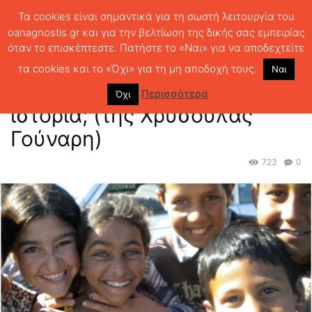
Τα cookies είναι σημαντικά για τη σωστή λειτουργία του
oanagnostis.gr και για την βελτίωση της δικής σας εμπειρίας
όταν το επισκέπτεστε. Πατήστε το «Ναι» για να αποδεχτείτε
ΑΡΧΙΚΗ
ΠΑΙΔΙΚΑ
Μία διαφορετική ιστορία; (της Χρυσούλας
Γούναρη)
τα cookies και το «Όχι» για τη μη αποδοχή τους.
Ναι
Μία διαφορετική
Περισσότερα
Όχι
ιστορία; (της Χρυσούλας
Γούναρη)
723
0