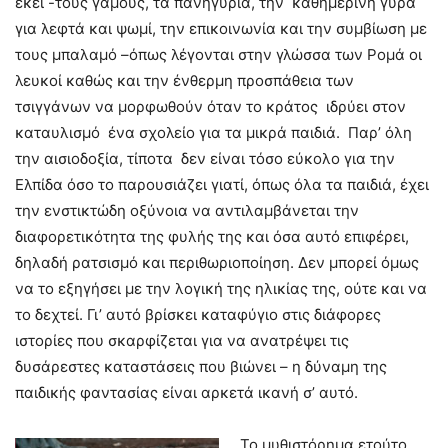
εκεί -τους γάμους, τα πανηγύρια, την καθημερινή γύρα
για λεφτά και ψωμί, την επικοινωνία και την συμβίωση με
τους μπαλαμό –όπως λέγονται στην γλώσσα των Ρομά οι
λευκοί καθώς και την ένθερμη προσπάθεια των
τσιγγάνων να μορφωθούν όταν το κράτος ιδρύει στον
καταυλισμό ένα σχολείο για τα μικρά παιδιά. Παρ’ όλη
την αισιοδοξία, τίποτα δεν είναι τόσο εύκολο για την
Ελπίδα όσο το παρουσιάζει γιατί, όπως όλα τα παιδιά, έχει
την ενστικτώδη οξύνοια να αντιλαμβάνεται την
διαφορετικότητα της φυλής της και όσα αυτό επιφέρει,
δηλαδή ρατσισμό και περιθωριοποίηση. Δεν μπορεί όμως
να το εξηγήσει με την λογική της ηλικίας της, ούτε και να
το δεχτεί. Γι’ αυτό βρίσκει καταφύγιο στις διάφορες
ιστορίες που σκαρφίζεται για να ανατρέψει τις
δυσάρεστες καταστάσεις που βιώνει – η δύναμη της
παιδικής φαντασίας είναι αρκετά ικανή σ’ αυτό.
Το μυθιστόρημα ετούτο