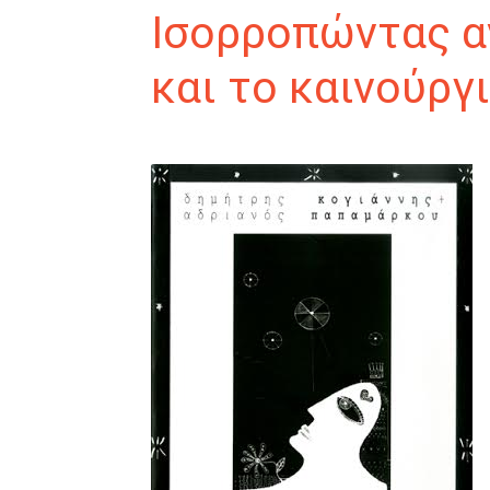
Ισορροπώντας α
και το καινούργ