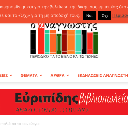
anagnostis.gr και για την βελτίωση της δικής σας εμπειρίας ότα
es και το «Όχι» για τη μη αποδοχή τους.
Περισσ
Ναι
Όχι
ΞΕΙΣ
ΘΕΜΑΤΑ
ΑΡΘΡΑ
ΕΚΔΗΛΩΣΕΙΣ ΑΝΑΓΝΩΣΤ
ΠΕΡΙΟΔΙΚΟ
παλιό και το καινούργιο
Ο