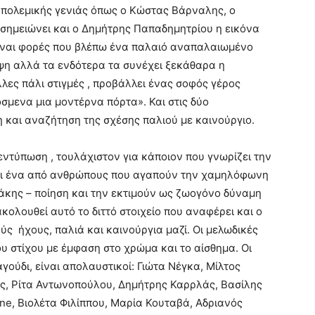
πολεμικής γενιάς όπως ο Κώστας Βάρναλης, ο
σημειώνει και ο Δημήτρης Παπαδημητρίου η εικόνα
 «είναι φορές που βλέπω ένα παλαιό αναπαλαιωμένο
ψη αλλά τα ενδότερα τα συνέχει ξεκάθαρα η
λες πάλι στιγμές , προβάλλει ένας σοφός γέρος
όσμενα μια μοντέρνα πόρτα». Και στις δύο
 και αναζήτηση της σχέσης παλιού με καινούργιο.
εντύπωση , τουλάχιστον για κάποιον που γνωρίζει την
ν κι ένα από ανθρώπους που αγαπούν την χαμηλόφωνη
κης – ποίηση και την εκτιμούν ως ζωογόνο δύναμη
ακολουθεί αυτό το διττό στοιχείο που αναφέρει και ο
ς ήχους, παλιά και καινούργια μαζί. Οι μελωδικές
υ στίχου με έμφαση στο χρώμα και το αίσθημα. Οι
αγούδι, είναι απολαυστικοί: Γιώτα Νέγκα, Μίλτος
ος, Ρίτα Αντωνοπούλου, Δημήτρης Καρρλάς, Βασίλης
e, Βιολέτα Φιλίππου, Μαρία Κουταβά, Αδριανός