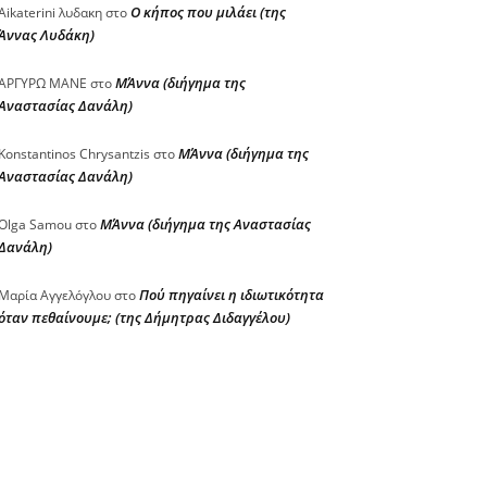
Ο κήπος που μιλάει (της
Aikaterini λυδακη
στο
Άννας Λυδάκη)
ΜΆννα (διήγημα της
ΑΡΓΥΡΩ ΜΑΝΕ
στο
Αναστασίας Δανάλη)
ΜΆννα (διήγημα της
Konstantinos Chrysantzis
στο
Αναστασίας Δανάλη)
ΜΆννα (διήγημα της Αναστασίας
Olga Samou
στο
Δανάλη)
Πού πηγαίνει η ιδιωτικότητα
Μαρία Αγγελόγλου
στο
όταν πεθαίνουμε; (της Δήμητρας Διδαγγέλου)