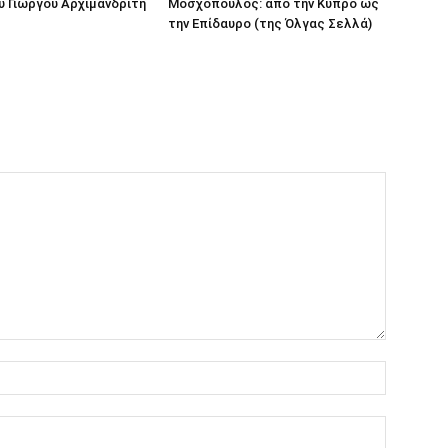
υ Γιώργου Αρχιμανδρίτη
Μοσχόπουλος: από την Κύπρο ως
την Επίδαυρο (της Όλγας Σελλά)