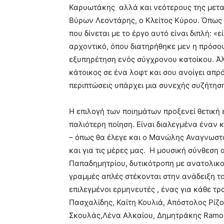
Καρυωτάκης αλλά και νεότερους της μετα
Βύρων Λεοντάρης, ο Κλείτος Κύρου. Όπως 
που δίνεται με το έργο αυτό είναι διπλή:
αρχοντικό, όπου διατηρήθηκε μεν η πρόσο
εξυπηρέτηση ενός σύγχρονου κατοίκου. Άλ
κάτοικος σε ένα λοφτ και σου ανοίγει απρ
περιπτώσεις υπάρχει μια συνεχής συζήτηση
Η επιλογή των ποιημάτων προξενεί θετική 
παλιότερη ποίηση. Είναι διαλεγμένα ένα
– όπως θα έλεγε και ο Μανώλης Αναγνωστά
και για τις μέρες μας. Η μουσική σύνθεση 
Παπαδημητρίου, δυτικότροπη με ανατολικού
γραμμές απλές στέκονται στην ανάδειξη το
επιλεγμένοι ερμηνευτές , ένας για κάθε τρ
Πασχαλίδης, Καίτη Κουλιά, Απόστολος Ρίζ
Σκουλάς,Λένα Αλκαίου, Δημητράκης Ramon