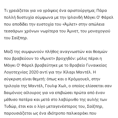
Τι χρειάζεται για να γράψεις ένα αριστούργημα; Πάρα
πολλή δυστυχία σύμφωνα με την Ιρλανδή Μάγκι Ο’ Φάρελ
που αποδίδει την ευστοχία του «Άμλετ» στην απώλεια
τεσσάρων χρόνων νωρίτερα του Άμνετ, του μοναχογιού
του Σαίξπηρ.
Μαζί της συμφωνούν πλήθος αναγνωστών και θεσμών
που βραβεύουν το «Άμνετ» βροχηδόν: μόλις πέρσι η
Μάγκι Ο’ Φάρελ βραβεύτηκε με το Βραβείο Γυναικείας
Λογοτεχνίας 2020 αντί για την Χίλαρι Μαντέλ. Η
σύγκριση είναι θεμιτή: όπως και ο Κρόμγουελ, στην
τριλογία της Μαντέλ, Γουλφ Χωλ, ο οποίος ελίσσεται σαν
δαιμόνιος αίλουρος για να επιβιώσει πρώτα από έναν
μέθυσο πατέρα και μετά στο λαβύρινθο της αυλής των
Τυδώρ, έτσι και ο λίγο μεταγενέστερος του, Σαίξπηρ,
παρουσιάζεται ως ένα ιδιότροπο παλικαράκι που