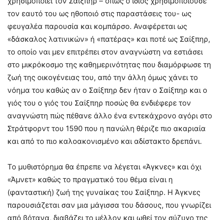
χρησιμοποιεί τον Σαίξπηρ – όπως ο ίδιος χρησιμοποιούσε
τον εαυτό του ως ηθοποιό στις παραστάσεις του- ως
φευγαλέα παρουσία και κομπάρσο. Αναφέρεται ως
«δάσκαλος λατινικών» ή «πατέρας» και ποτέ ως Σαίξπηρ,
το οποίο ναι μεν επιτρέπει στον αναγνώστη να εστιάσει
στο μικρόκοσμο της καθημερινότητας που διαμόρφωσε τη
ζωή της οικογένειας του, από την άλλη όμως χάνει το
νόημα του καθώς αν ο Σαίξπηρ δεν ήταν ο Σαίξπηρ και ο
γιός του ο γιός του Σαίξπηρ ποσώς θα ενδιέφερε τον
αναγνώστη πώς πέθανε άλλο ένα εντεκάχρονο αγόρι στο
Στράτφορντ του 1590 που η πανώλη θέριζε πιο ακαριαία
και από το πιο καλοακονισμένο και αδίστακτο δρεπάνι.
Το μυθιστόρημα θα έπρεπε να λέγεται «Άγκνες» και όχι
«Άμνετ» καθώς το πραγματικό του θέμα είναι η
(φανταστική) ζωή της γυναίκας του Σαίξπηρ. Η Άγκνες
παρουσιάζεται σαν μια μάγισσα του δάσους, που γνωρίζει
από βότανα, διαβάζει το μέλλον και ωθεί τον σύζυγο της