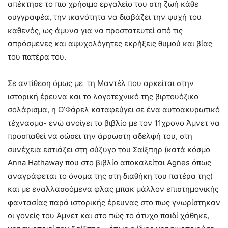
απέκτησε το πιο χρήσιμο εργαλείο του στη ζωή κάθε
συγγραφέα, την ικανότητα να διαβάζει την ψυχή του
καθενός, ως άμυνα για να προστατευτεί από τις
απρόσμενες και αψυχολόγητες εκρήξεις θυμού και βίας
του πατέρα του.
Σε αντίθεση όμως με τη Μαντέλ που αρκείται στην
ιστορική έρευνα και το λογοτεχνικό της βιρτουόζικο
σολάρισμα, η Ο’Φάρελ καταφεύγει σε ένα αυτοακυρωτικό
τέχνασμα- ενώ ανοίγει το βιβλίο με τον 11χρονο Άμνετ να
προσπαθεί να σώσει την άρρωστη αδελφή του, στη
συνέχεια εστιάζει στη σύζυγο του Σαίξπηρ (κατά κόσμο
Anna Hathaway που στο βιβλίο αποκαλείται Agnes όπως
αναγράφεται το όνομα της στη διαθήκη του πατέρα της)
και με εναλλασσόμενα φλας μπακ μάλλον επιστημονικής
φαντασίας παρά ιστορικής έρευνας στο πως γνωρίστηκαν
οι γονείς του Άμνετ και στο πώς το άτυχο παιδί χάθηκε,