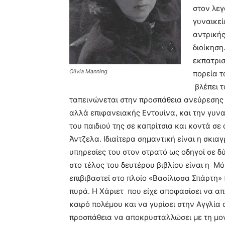
στον λεγ
γυναικεί
αντρικής
διοίκηση
εκπατρισ
Olivia Manning
πορεία τ
βλέπει τ
ταπεινώνεται στην προσπάθεια ανεύρεσης
αλλά επιφανειακής Εντουίνα, και την γυνα
του παιδιού της σε καπρίτσια και κοντά σε
Άντζελα. Ιδιαίτερα σημαντική είναι η σκι
υπηρεσίες του στον στρατό ως οδηγοί σε δ
στο τέλος του δευτέρου βιβλίου είναι η Μό
επιβιβαστεί στο πλοίο «Βασίλισσα Σπάρτη»
πυρά. Η Χάριετ που είχε αποφασίσει να απ
καιρό πολέμου και να γυρίσει στην Αγγλία α
προσπάθεια να αποκρυσταλλώσει με τη μονα