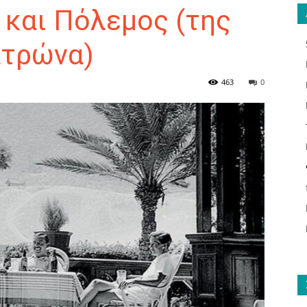
α και Πόλεμος (της
ατρώνα)
ΑΝΑΓΝΩΣΤΗΣ
463
0
ΓΙΑ
ΤΟ