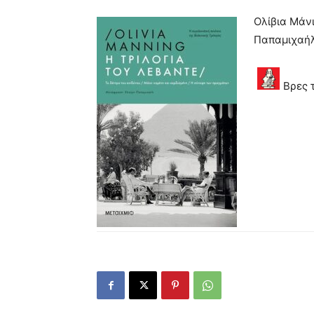
Ολίβια Μάνι
Παπαμιχαήλ
Βρες 