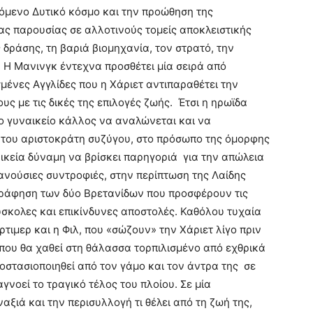
όμενο Δυτικό κόσμο και την προώθηση της
ας παρουσίας σε αλλοτινούς τομείς αποκλειστικής
 δράσης, τη βαριά βιομηχανία, τον στρατό, την
. Η Μανινγκ έντεχνα προσθέτει μία σειρά από
μένες Αγγλίδες που η Χάριετ αντιπαραθέτει την
ους με τις δικές της επιλογές ζωής. Έτσι η ηρωϊδα
ο γυναικείο κάλλος να αναλώνεται και να
 του αριστοκράτη συζύγου, στο πρόσωπο της όμορφης
ικεία δύναμη να βρίσκει παρηγοριά για την απώλεια
 ανούσιες συντροφιές, στην περίπτωση της Λαίδης
αγράφηση των δύο Βρετανίδων που προσφέρουν τις
ύσκολες και επικίνδυνες αποστολές. Καθόλου τυχαία
ρτιμερ και η Φιλ, που «σώζουν» την Χάριετ λίγο πριν
 που θα χαθεί στη θάλασσα τορπιλισμένο από εχθρικά
οστασιοποιηθεί από τον γάμο και τον άντρα της σε
γνοεί το τραγικό τέλος του πλοίου. Σε μία
ξιά και την περισυλλογή τι θέλει από τη ζωή της,