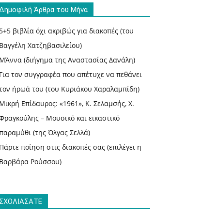
Δημοφιλή Άρθρα του Μήνα
5+5 βιβλία όχι ακριβώς για διακοπές (του
Βαγγέλη Χατζηβασιλείου)
ΜΆννα (διήγημα της Αναστασίας Δανάλη)
Για τον συγγραφέα που απέτυχε να πεθάνει
τον ήρωά του (του Κυριάκου Χαραλαμπίδη)
Μικρή Επίδαυρος: «1961», Κ. Σελαμσής, Χ.
Φραγκούλης – Μουσικό και εικαστικό
παραμύθι (της Όλγας Σελλά)
Πάρτε ποίηση στις διακοπές σας (επιλέγει η
Βαρβάρα Ρούσσου)
ΣΧΟΛΙΑΣΑΤΕ