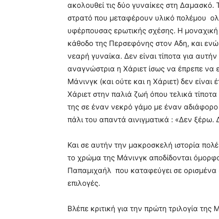
ακολουθεί τις δύο γυναίκες στη Δαμασκό.
στρατό που μεταφέρουν υλικό πολέμου ολο
υφέρπουσας ερωτικής σχέσης. Η μοναχική 
κάθοδο της Περσεφόνης στον Αδη, και ενώ
νεαρή γυναίκα. Δεν είναι τίποτα για αυτήν
αναγνώστρια η Χάριετ ίσως να έπρεπε να ε
Μάνινγκ (και ούτε και η Χάριετ) δεν είναι
Χάριετ στην παλιά ζωή όπου τελικά τίποτα
της σε έναν νεκρό γάμο με έναν αδιάφορο 
πάλι του απαντά αινιγματικά : «Δεν ξέρω.
Και σε αυτήν την μακροσκελή ιστορία πολέ
το χρώμα της Μάνινγκ αποδίδονται όμορφ
Παπαμιχαήλ που καταφεύγει σε ορισμένα 
επιλογές.
Βλέπε κριτική για την πρώτη τριλογία της