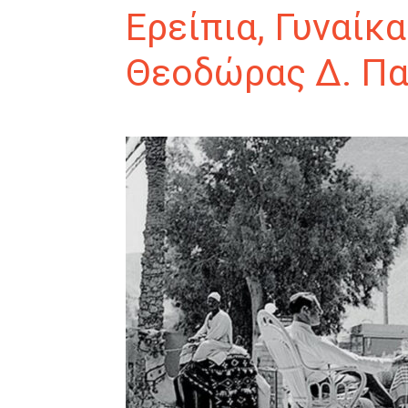
Ερείπια, Γυναίκ
Θεοδώρας Δ. Π