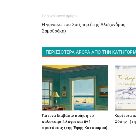
Προηγούμενο άρθρο
Η γυναίκα του Σαίξπηρ (της Αλεξάνδρας
Σαμοθράκη)
ΠΕΡΙΣΣΟΤΕΡΑ ΑΡΘΡΑ ΑΠΟ ΤΗΝ ΚΑΤΗΓΟΡΙ
Γιατί να διαβάσω ποίηση το
Κορίτσια ι
καλοκαίρι:4 λόγοι και 6+1
Φύσης (τη
προτάσεις (της Έφης Κατσουρού)