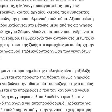
κρατίας, η Μάνινγκ σκιαγραφεί τις τραγικές
ερειπίων και του αρχαίου κλέους, τις ανύπαρκτες
ναικών, την μουσουλμανική κουλτούρα. Αξιοσημείωτη
αδραματίζονται στο μέτωπο μέσα από τις αφηγήσεις
πολοχαγού Σάιμον Μπολντερστόουν που ανδρώνεται
της ερήμου. Η ψυχολογία των αντρών στο μέτωπο, οι
ης στρατιωτικής ζωής και ιεραρχίας με κυρίαρχη την
αι γλαφυρά επιδεικνύοντας γνώση των γεγονότων
.
ημαντικότερα σημεία της τριλογίας είναι η εξέλιξη
ιώνεται στο πρόσωπο της Χάριετ. Καθώς η ηρωίδα
ι να βιώνει την αδιαφορία του συζύγου της ο οποίος
εται από υποχρεώσεις που τον κάνουν να νιώθει
ός, η συγγραφέας εξακολουθεί να φωτίζει τον
ό της αγώνα για αυτοπροσδιορισμό. Πρόκειται για
οδο πολύ σημαντική για την γυναικεία χειραφέτηση