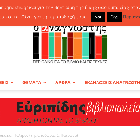
anagnostis.gr και για την βελτίωση της δικής σας εμπειρίας ότα
es και το «Όχι» για τη μη αποδοχή τους.
Περισσ
Ναι
Όχι
ΞΕΙΣ
ΘΕΜΑΤΑ
ΑΡΘΡΑ
ΕΚΔΗΛΩΣΕΙΣ ΑΝΑΓΝΩΣΤ
ΠΕΡΙΟΔΙΚΟ
ναίκα και Πόλεμος (της Θεοδώρας Δ. Πατρώνα)
Ο