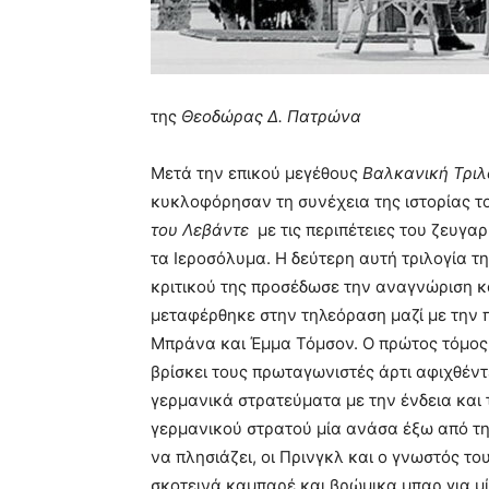
της
Θεοδώρας Δ. Πατρώνα
Μετά την επικού μεγέθους
Βαλκανική Τριλ
κυκλοφόρησαν τη συνέχεια της ιστορίας το
του Λεβάντε
με τις περιπέτειες του ζευγαρ
τα Ιεροσόλυμα. Η δεύτερη αυτή τριλογία τ
κριτικού της προσέδωσε την αναγνώριση κ
μεταφέρθηκε στην τηλεόραση μαζί με την 
Μπράνα και Έμμα Τόμσον. Ο πρώτος τόμος 
βρίσκει τους πρωταγωνιστές άρτι αφιχθέν
γερμανικά στρατεύματα με την ένδεια και 
γερμανικού στρατού μία ανάσα έξω από τη
να πλησιάζει, οι Πρινγκλ και ο γνωστός το
σκοτεινά καμπαρέ και βρώμικα μπαρ για μί