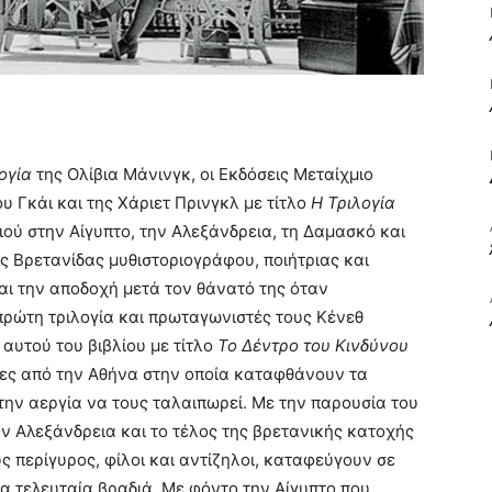
ΒΙΒΛΙΟ
ογία
της Ολίβια Μάνινγκ, οι Εκδόσεις Μεταίχμιο
υ Γκάι και της Χάριετ Πρινγκλ με τίτλο
Η Τριλογία
ΚΑΙ
ιού στην Αίγυπτο, την Αλεξάνδρεια, τη Δαμασκό και
ης Βρετανίδας μυθιστοριογράφου, ποιήτριας και
αι την αποδοχή μετά τον θάνατό της όταν
πρώτη τριλογία και πρωταγωνιστές τους Κένεθ
αυτού του βιβλίου με τίτλο
Το Δέντρο του Κινδύνου
ΤΙΣ
τες από την Αθήνα στην οποία καταφθάνουν τα
την αεργία να τους ταλαιπωρεί. Με την παρουσία του
ν Αλεξάνδρεια και το τέλος της βρετανικής κατοχής
υς περίγυρος, φίλοι και αντίζηλοι, καταφεύγουν σε
α τελευταία βραδιά. Με φόντο την Αίγυπτο που
ΤΕΧΝΕΣ