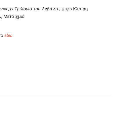
νγκ,
Η Τριλογία του Λεβάντε,
μτφρ Κλαίρη
, Μεταίχμιο
το
εδώ