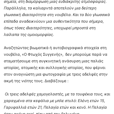
σημεία, στη διαμόρφωση μιας ευδιάκριτης ατμόσφαιρας.
Παράλληλα, τα καλιαρντά αποτελούν μια δεύτερη
γλωσσική ιδιαιτερότητα στη νουβέλα. Και τα δύο γλωσσικά
επίπεδα αναδεικνύουν μια αυθεντικότητα που σήμερα,
όπως τόσες ιδιαιτερότητες, υποχωρεί μπροστά στη
λαίλαπα της ομοιομορφίας.
Αναζητώντας βιωματικά ή αυτοβιογραφικά στοιχεία στη
νουβέλα, «Ο Φτωχός Συγγενής», δεν μπορούμε παρά να
σταματήσουμε στη συγκινητική ανάσυρση μιας παλιάς
ιστορίας, ατομικής και συλλογικής ιστορίας, που φέρνει
στον αναγνώστη μια φωτογραφία με τρεις αδελφές στην
ακμή της νιότης τους. Διαβάζουμε :
Οι τρεις αδελφές χαμογελαστές, με τα τουφέκια τους, και
χαραγμένα στα κεφάλια με μπλε στυλό: Ελένη ετών 15,
Γαρυφαλλιά ετών 21, Πελαγία ετών και κενό. Η Πελαγία
ήταν ακόμη εκεί, πίσω από την ξηλωμένη