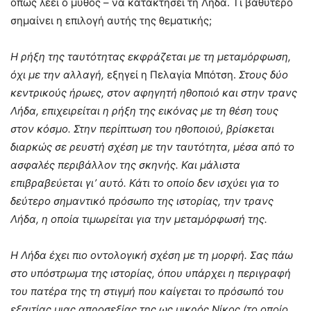
όπως λέει ο μύθος – να κατακτήσει τη Λήδα. Τί βαθύτερο
σημαίνει η επιλογή αυτής της θεματικής;
Η ρήξη της ταυτότητας εκφράζεται με τη μεταμόρφωση,
όχι με την αλλαγή,
εξηγεί η Πελαγία Μπότση.
Στους δύο
κεντρικούς ήρωες, στον αφηγητή ηθοποιό και στην τρανς
Λήδα, επιχειρείται η ρήξη της εικόνας με τη θέση τους
στον κόσμο. Στην περίπτωση του ηθοποιού, βρίσκεται
διαρκώς σε ρευστή σχέση με την ταυτότητα, μέσα από το
ασφαλές περιβάλλον της σκηνής. Και μάλιστα
επιβραβεύεται γι’ αυτό. Κάτι το οποίο δεν ισχύει για το
δεύτερο σημαντικό πρόσωπο της ιστορίας, την τρανς
Λήδα, η οποία τιμωρείται για την μεταμόρφωσή της.
Η Λήδα έχει πιο οντολογική σχέση με τη μορφή. Σας πάω
στο υπόστρωμα της ιστορίας, όπου υπάρχει η περιγραφή
του πατέρα της τη στιγμή που καίγεται το πρόσωπό του
εξαιτίας μιας απροσεξίας της ως μικρός Νίκος (το οποίο