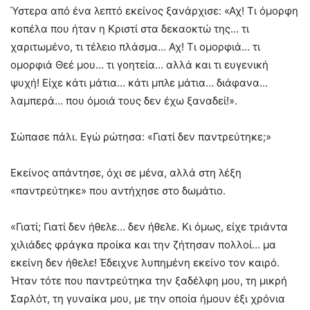
Ύστερα από ένα λεπτό εκείνος ξανάρχισε: «Αχ! Τι όμορφη
κοπέλα που ήταν η Κριστί στα δεκαοκτώ της… τι
χαριτωμένο, τι τέλειο πλάσμα… Αχ! Τι ομορφιά… τι
ομορφιά Θεέ μου… τι γοητεία… αλλά και τι ευγενική
ψυχή! Είχε κάτι μάτια… κάτι μπλε μάτια… διάφανα…
λαμπερά… που όμοιά τους δεν έχω ξαναδεί!».
Σώπασε πάλι. Εγώ ρώτησα: «Γιατί δεν παντρεύτηκε;»
Εκείνος απάντησε, όχι σε μένα, αλλά στη λέξη
«παντρεύτηκε» που αντήχησε στο δωμάτιο.
«Γιατί; Γιατί δεν ήθελε… δεν ήθελε. Κι όμως, είχε τριάντα
χιλιάδες φράγκα προίκα και την ζήτησαν πολλοί… μα
εκείνη δεν ήθελε! Έδειχνε λυπημένη εκείνο τον καιρό.
Ήταν τότε που παντρεύτηκα την ξαδέλφη μου, τη μικρή
Σαρλότ, τη γυναίκα μου, με την οποία ήμουν έξι χρόνια