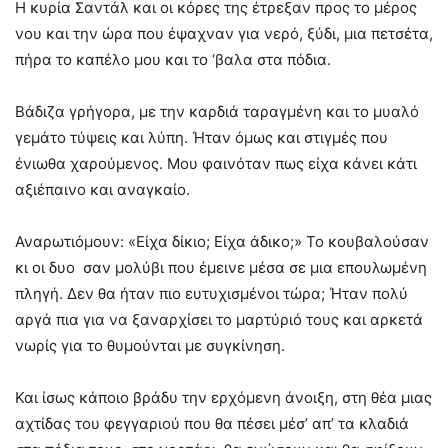
Η κυρία Σαντάλ και οι κόρες της έτρεξαν προς το μέρος
νου και την ώρα που έψαχναν για νερό, ξύδι, μια πετσέτα,
πήρα το καπέλο μου και το ‘βαλα στα πόδια.
Βάδιζα γρήγορα, με την καρδιά ταραγμένη και το μυαλό
γεμάτο τύψεις και λύπη. Ήταν όμως και στιγμές που
ένιωθα χαρούμενος. Μου φαινόταν πως είχα κάνει κάτι
αξιέπαινο και αναγκαίο.
Αναρωτιόμουν: «Είχα δίκιο; Είχα άδικο;» Το κουβαλούσαν
κι οι δυο σαν μολύβι που έμεινε μέσα σε μια επουλωμένη
πληγή. Δεν θα ήταν πιο ευτυχισμένοι τώρα; Ήταν πολύ
αργά πια για να ξαναρχίσει το μαρτύριό τους και αρκετά
νωρίς για το θυμούνται με συγκίνηση.
Και ίσως κάποιο βράδυ την ερχόμενη άνοιξη, στη θέα μιας
αχτίδας του φεγγαριού που θα πέσει μέσ’ απ’ τα κλαδιά