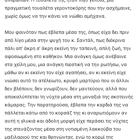
πραγματική τουαλέτα γεροντοκόρης που την ασχήμαινε,
χωρίς όμως να την κάνει να νιώθει αμήχανα.
Μου φαινόταν πως έβλεπα μέσα της, όπως είχα δει πριν
από λίγο μέσα στην ψυχή του κ. Σαντάλ, πως διέκρινα
πάλι απ’ άκρη σ’ άκρη εκείνη την ταπεινή, απλή ζωή, την
αφοσιωμένη στο καθήκον. Μια ανάγκη όμως ανέβαινε
στα χείλη μου, μια ανάγκη πιεστική να την ρωτήσω, να
μάθω αν κι εκείνη τον είχε αγαπήσει, αν κι εκείνη είχε
νιώσει αυτό το ατέλειωτο, κρυφό μαρτύριο που οι άλλοι
δεν βλέπουν, δεν γνωρίζουν, δεν μαντεύουν, αλλά που
αποκαλύπτεται τη νύχτα μέσα στη μοναξιά της σκοτεινής
κάμαρας. Την παρατηρούσα, έβλεπα την καρδιά της να
πάλλεται κάτω από το κορσάζ της κι αναρωτιόμουν αν
αυτή η γλυκιά και άδολη μορφή είχε περάσει τις νύχτες
της στενάζοντας μέσα στη νοτισμένη λακκούβα του
μαξιλαριού της και θρηνώντας, ενώ το κορμί της