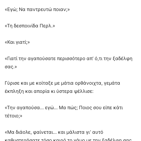
«Εγώ; Να παντρευτώ ποιαν;»
«Τη δεσποινίδα Περλ.»
«Και γιατί;»
«Γιατί την αγαπούσατε περισσότερο απ’ ό,τι την ξαδέλφη
σας.»
Γύρισε και με κοίταξε με μάτια ορθάνοιχτα, γεμάτα
έκπληξη και απορία κι ύστερα ψέλλισε:
«Την αγαπούσα… εγώ… Μα πώς; Ποιος σου είπε κάτι
τέτοιο;»
«Μα διάολε, φαίνεται… και μάλιστα γι’ αυτό
καθυστερήσατε τόσο καιρό το γάμο με την ξαδέλφη σας