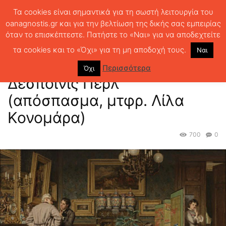
Τα cookies είναι σημαντικά για τη σωστή λειτουργία του
oanagnostis.gr και για την βελτίωση της δικής σας εμπειρίας
όταν το επισκέπτεστε. Πατήστε το «Ναι» για να αποδεχτείτε
ΑΡΧΙΚΗ
ΚΕΙΜΕΝΑ ΛΟΓΟΤΕΧΝΙΑΣ
Γκυ ντε Μωπασάν: Η Δεσποινίς
Περλ (απόσπασμα, μτφρ. Λίλα Κονομάρα)
τα cookies και το «Όχι» για τη μη αποδοχή τους.
Ναι
Γκυ ντε Μωπασάν: Η
Περισσότερα
Όχι
Δεσποινίς Περλ
(απόσπασμα, μτφρ. Λίλα
Κονομάρα)
700
0