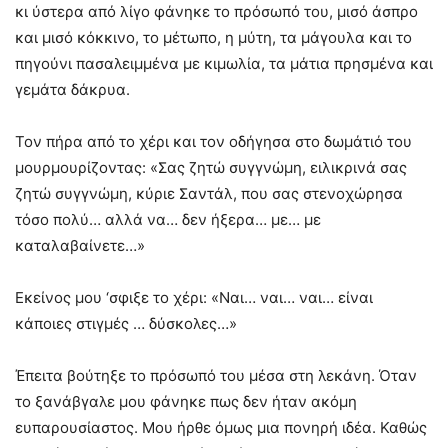
κι ύστερα από λίγο φάνηκε το πρόσωπό του, μισό άσπρο
και μισό κόκκινο, το μέτωπο, η μύτη, τα μάγουλα και το
πηγούνι πασαλειμμένα με κιμωλία, τα μάτια πρησμένα και
γεμάτα δάκρυα.
Τον πήρα από το χέρι και τον οδήγησα στο δωμάτιό του
μουρμουρίζοντας: «Σας ζητώ συγγνώμη, ειλικρινά σας
ζητώ συγγνώμη, κύριε Σαντάλ, που σας στενοχώρησα
τόσο πολύ… αλλά να… δεν ήξερα… με… με
καταλαβαίνετε…»
Εκείνος μου ‘σφιξε το χέρι: «Ναι… ναι… ναι… είναι
κάποιες στιγμές … δύσκολες…»
Έπειτα βούτηξε το πρόσωπό του μέσα στη λεκάνη. Όταν
το ξανάβγαλε μου φάνηκε πως δεν ήταν ακόμη
ευπαρουσίαστος. Μου ήρθε όμως μια πονηρή ιδέα. Καθώς