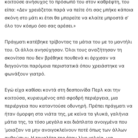
κοιτούσε ανήσυχος το πρόσωπό του στον καθρέφτη, του
είπα: «Δεν χρειάζεται παρά να πείτε ότι σας μπήκε κάποια
σκόνη στο μάτι κι έτσι θα μπορείτε να κλαίτε μπροστά σ’
όλο τον κόσμο όσο σας αρέσει.»
Πράγματι κατέβηκε τρίβοντας τα μάτια του με το μαντήλι
του. Οι άλλοι ανησύχησαν. Όλοι τους αναζήτησαν τη
σκονίτσα που δεν βρέθηκε πουθενά κι άρχισαν να
διηγούνται παρόμοια περιστατικά όπου χρειάστηκε να
φωνάξουν γιατρό.
Εγώ είχα καθίσει κοντά στη δεσποινίδα Περλ και την
κοιτούσα, κυριευμένος από σφοδρή περιέργεια, μια
περιέργεια που καταντούσε οδυνηρή. Πρέπει πράγματι να
ήταν όμορφη στα νιάτα της, με κείνα τα γλυκά, γαλήνια
μάτια της, τα τόσο μεγάλα και διάπλατα ανοιγμένα που
‘μοιαζαν να μην ανοιγοκλείνουν ποτέ όπως των άλλων
ανθρώπων. Η τουαλέτα της ήταν λίγο γελοία, μια