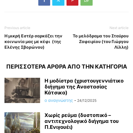
Previous article
Next article
H μικρή Εστέρ σαρκάζει την
Το μελόδραμα του Σταύρου
κοινωνία μας με κέφι (της
Ζαφειρίου (του Γιώργου
Ελένης Σβορώνου)
Λίλλη)
ΠΕΡΙΣΣΟΤΕΡΑ ΑΡΘΡΑ ΑΠΟ ΤΗΝ ΚΑΤΗΓΟΡΙΑ
Η μοδίστρα (χριστουγεννιάτικο
διήγημα της Αναστασίας
Κάτσικα)
ο αναγνώστης
-
24/12/2025
Χωρίς ρεύμα (δυστοπικό –
αντιτεχνολογικό διήγημα του
Π.Ενιγουέι)