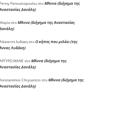
ΜΆννα (διήγημα της
Penny Panoutsopoulou
στο
Αναστασίας Δανάλη)
ΜΆννα (διήγημα της Αναστασίας
Μαρία
στο
Δανάλη)
Ο κήπος που μιλάει (της
Aikaterini λυδακη
στο
Άννας Λυδάκη)
ΜΆννα (διήγημα της
ΑΡΓΥΡΩ ΜΑΝΕ
στο
Αναστασίας Δανάλη)
ΜΆννα (διήγημα της
Konstantinos Chrysantzis
στο
Αναστασίας Δανάλη)