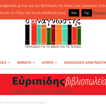
anagnostis.gr και για την βελτίωση της δικής σας εμπειρίας ότα
es και το «Όχι» για τη μη αποδοχή τους.
Περισσ
Ναι
Όχι
ΞΕΙΣ
ΘΕΜΑΤΑ
ΑΡΘΡΑ
ΕΚΔΗΛΩΣΕΙΣ ΑΝΑΓΝΩΣΤ
ΠΕΡΙΟΔΙΚΟ
άλο Βραβείο και Λίστες Υποψηφίων
Ο