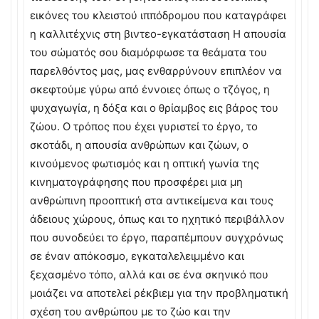
εικόνες του κλειστού ιππόδρομου που καταγράφει
η καλλιτέχνις στη βιντεο-εγκατάσταση Η απουσία
του σώματός σου διαμόρφωσε τα θεάματα του
παρελθόντος μας, μας ενθαρρύνουν επιπλέον να
σκεφτούμε γύρω από έννοιες όπως ο τζόγος, η
ψυχαγωγία, η δόξα και ο θρίαμβος εις βάρος του
ζώου. Ο τρόπος που έχει γυριστεί το έργο, το
σκοτάδι, η απουσία ανθρώπων και ζώων, ο
κινούμενος φωτισμός και η οπτική γωνία της
κινηματογράφησης που προσφέρει μια μη
ανθρώπινη προοπτική στα αντικείμενα και τους
άδειους χώρους, όπως και το ηχητικό περιβάλλον
που συνοδεύει το έργο, παραπέμπουν συγχρόνως
σε έναν απόκοσμο, εγκαταλελειμμένο και
ξεχασμένο τόπο, αλλά και σε ένα σκηνικό που
μοιάζει να αποτελεί ρέκβιεμ για την προβληματική
σχέση του ανθρώπου με το ζώο και την