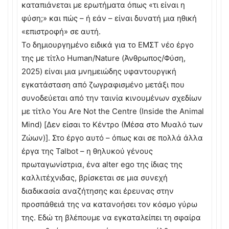
καταπιάνεται με ερωτήματα όπως «τι είναι η
φύση;» και πώς – ή εάν – είναι δυνατή μια ηθική
«επιστροφή» σε αυτή.
Το δημιουργημένο ειδικά για το ΕΜΣΤ νέο έργο
της με τίτλο Human/Nature (Άνθρωπος/Φύση,
2025) είναι μια μνημειώδης υφαντουργική
εγκατάσταση από ζωγραφισμένο μετάξι που
συνοδεύεται από την ταινία κινουμένων σχεδίων
με τίτλο You Are Not the Centre (Inside the Animal
Mind) [∆εν είσαι το Κέντρο (Μέσα στο Μυαλό των
Ζώων)]. Στο έργο αυτό – όπως και σε πολλά άλλα
έργα της Talbot – η θηλυκού γένους
πρωταγωνίστρια, ένα alter ego της ίδιας της
καλλιτέχνιδας, βρίσκεται σε μια συνεχή
διαδικασία αναζήτησης και έρευνας στην
προσπάθειά της να κατανοήσει τον κόσμο γύρω
της. Εδώ τη βλέπουμε να εγκαταλείπει τη σφαίρα