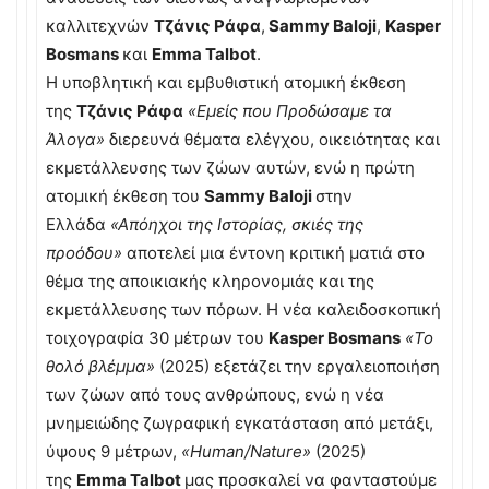
καλλιτεχνών
Τζάνις Ράφα
,
Sammy Baloji
,
Kasper
Bosmans
και
Emma Talbot
.
Η υποβλητική και εμβυθιστική ατομική έκθεση
της
Τζάνις Ράφα
«Εμείς που Προδώσαμε τα
Άλογα»
διερευνά θέματα ελέγχου, οικειότητας και
εκμετάλλευσης των ζώων αυτών, ενώ η πρώτη
ατομική έκθεση του
Sammy Baloji
στην
Ελλάδα
«Απόηχοι της Ιστορίας, σκιές της
προόδου»
αποτελεί μια έντονη κριτική ματιά στο
θέμα της αποικιακής κληρονομιάς και της
εκμετάλλευσης των πόρων. Η νέα καλειδοσκοπική
τοιχογραφία 30 μέτρων του
Kasper Bosmans
«Το
θολό βλέμμα»
(2025) εξετάζει την εργαλειοποιήση
των ζώων από τους ανθρώπους, ενώ η νέα
μνημειώδης ζωγραφική εγκατάσταση από μετάξι,
ύψους 9 μέτρων,
«Human/Nature»
(2025)
της
Emma Talbot
μας προσκαλεί να φανταστούμε