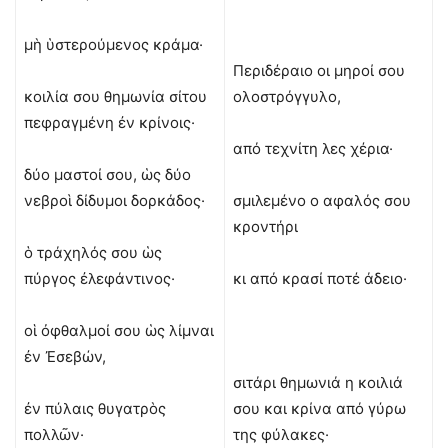
μὴ ὑστερούμενος κράμα·
Περιδέραιο οι μηροί σου
κοιλία σου θημωνία σίτου
ολοστρόγγυλο,
πεφραγμένη ἐν κρίνοις·
από τεχνίτη λες χέρια·
δύο μαστοί σου, ὡς δύο
νεβροὶ δίδυμοι δορκάδος·
σμιλεμένο ο αφαλός σου
κροντήρι
ὁ τράχηλός σου ὡς
πύργος ἐλεφάντινος·
κι από κρασί ποτέ άδειο·
οἱ ὀφθαλμοί σου ὡς λίμναι
ἐν Ἐσεβών,
σιτάρι θημωνιά η κοιλιά
ἐν πύλαις θυγατρὸς
σου και κρίνα από γύρω
πολλῶν·
της φύλακες·