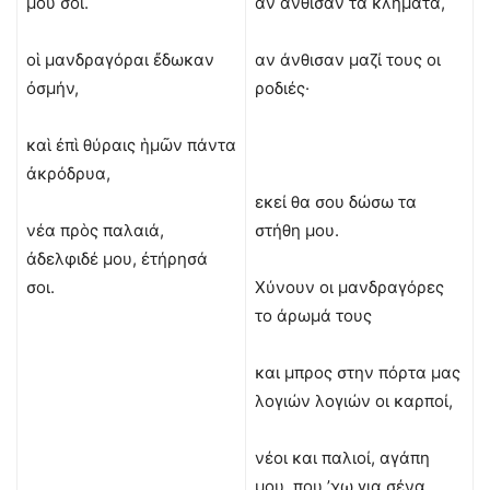
μου σοί.
αν άνθισαν τα κλήματα,
οἱ μανδραγόραι ἔδωκαν
αν άνθισαν μαζί τους οι
ὀσμήν,
ροδιές·
καὶ ἐπὶ θύραις ἡμῶν πάντα
ἀκρόδρυα,
εκεί θα σου δώσω τα
νέα πρὸς παλαιά,
στήθη μου.
ἀδελφιδέ μου, ἐτήρησά
σοι.
Χύνουν οι μανδραγόρες
το άρωμά τους
και μπρος στην πόρτα μας
λογιών λογιών οι καρποί,
νέοι και παλιοί, αγάπη
μου, που ’χω για σένα