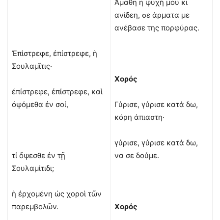
Άμαθη η ψυχή μου κι
ανίδεη, σε άρματα με
ανέβασε της πορφύρας.
Ἐπίστρεφε, ἐπίστρεφε, ἡ
Σουλαμῖτις·
Χορός
ἐπίστρεφε, ἐπίστρεφε, καὶ
ὀψόμεθα ἐν σοί,
Γύρισε, γύρισε κατά δω,
κόρη άπιαστη·
γύρισε, γύρισε κατά δω,
τί ὄψεσθε ἐν τῇ
να σε δούμε.
Σουλαμίτιδι;
ἡ ἐρχομένη ὡς χοροὶ τῶν
παρεμβολῶν.
Χορός