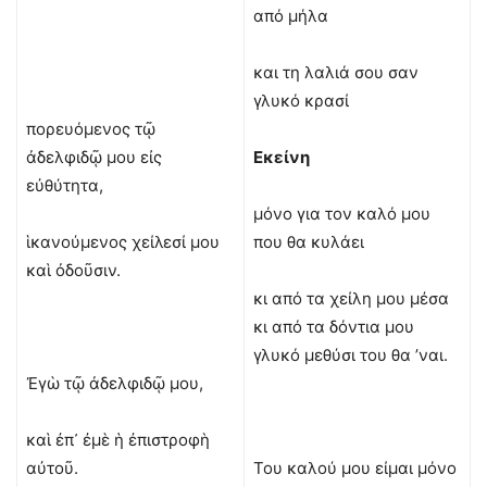
από μήλα
και τη λαλιά σου σαν
γλυκό κρασί
πορευόμενος τῷ
ἀδελφιδῷ μου εἰς
Εκείνη
εὐθύτητα,
μόνο για τον καλό μου
ἱκανούμενος χείλεσί μου
που θα κυλάει
καὶ ὀδοῦσιν.
κι από τα χείλη μου μέσα
κι από τα δόντια μου
γλυκό μεθύσι του θα ’ναι.
Ἐγὼ τῷ ἀδελφιδῷ μου,
καὶ ἐπ᾿ ἐμὲ ἡ ἐπιστροφὴ
αὐτοῦ.
Του καλού μου είμαι μόνο