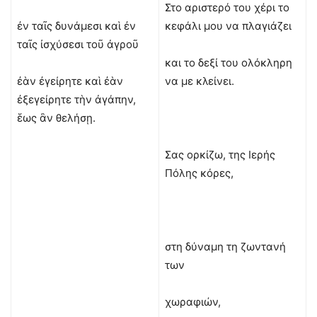
Στο αριστερό του χέρι το
ἐν ταῖς δυνάμεσι καὶ ἐν
κεφάλι μου να πλαγιάζει
ταῖς ἰσχύσεσι τοῦ ἀγροῦ
και το δεξί του ολόκληρη
ἐὰν ἐγείρητε καὶ ἐὰν
να με κλείνει.
ἐξεγείρητε τὴν ἀγάπην,
ἕως ἂν θελήσῃ.
Σας ορκίζω, της Ιερής
Πόλης κόρες,
στη δύναμη τη ζωντανή
των
χωραφιών,