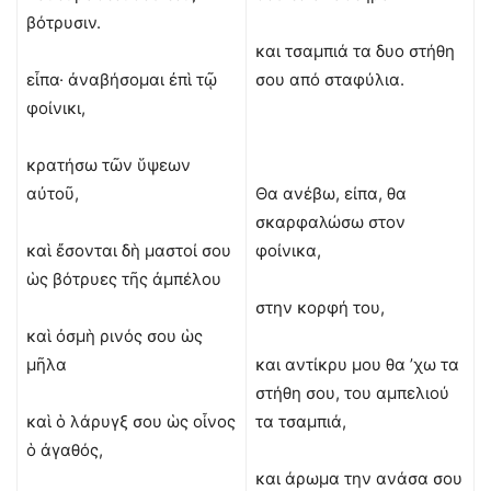
βότρυσιν.
και τσαμπιά τα δυο στήθη
εἶπα· ἀναβήσομαι ἐπὶ τῷ
σου από σταφύλια.
φοίνικι,
κρατήσω τῶν ὕψεων
αὐτοῦ,
Θα ανέβω, είπα, θα
σκαρφαλώσω στον
καὶ ἔσονται δὴ μαστοί σου
φοίνικα,
ὡς βότρυες τῆς ἀμπέλου
στην κορφή του,
καὶ ὀσμὴ ρινός σου ὡς
μῆλα
και αντίκρυ μου θα ’χω τα
στήθη σου, του αμπελιού
καὶ ὁ λάρυγξ σου ὡς οἶνος
τα τσαμπιά,
ὁ ἀγαθός,
και άρωμα την ανάσα σου