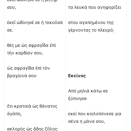
σου,
τα λευκά που ανηφορίζει
ἐκεῖ ὠδίνησέ σε ἡ τεκοῦσά
στου αγαπημένου της
σε.
γέρνοντας το πλευρό;
θές με ὡς σφραγῖδα ἐπὶ
τὴν καρδίαν σου,
ὡς σφραγῖδα ἐπὶ τὸν
βραχίονά σου·
Εκείνος
Από μηλιά κάτω σε
ξύπνησα·
ὅτι κραταιὰ ὡς θάνατος
ἀγάπη,
εκεί που κοιλοπόνεσε για
σένα η μάνα σου,
σκληρὸς ὡς ᾅδης ζῆλος·