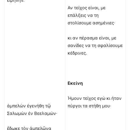
εἰρήνην.
Αν τείχος είναι, με
επάλξεις να τη
στολίσουμε ασημένιες·
κι αν πέρασμα είναι, με
σανίδες να τη σφαλίσουμε
κέδρινες.
Εκείνη
Ήμουν τείχος εγώ κι ήταν
ἀμπελὼν ἐγενήθη τῷ
πύργοι τα στήθη μου·
Σαλωμὼν ἐν Βεελαμών·
ἔδωκε τὸν ἀμπελῶνα