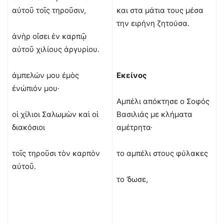
αὐτοῦ τοῖς τηροῦσιν,
και στα μάτια τους μέσα
την ειρήνη ζητούσα.
ἀνὴρ οἴσει ἐν καρπῷ
αὐτοῦ χιλίους ἀργυρίου.
ἀμπελών μου ἐμὸς
Εκείνος
ἐνώπιόν μου·
Αμπέλι απόκτησε ο Σοφός
οἱ χίλιοι Σαλωμὼν καὶ οἱ
Βασιλιάς με κλήματα
διακόσιοι
αμέτρητα·
τοῖς τηροῦσι τὸν καρπὸν
το αμπέλι στους φύλακες
αὐτοῦ.
το ’δωσε,