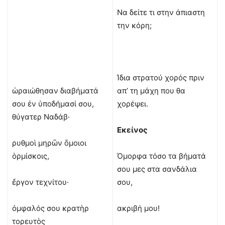
Να δείτε τι στην άπιαστη
την κόρη;
Ίδια στρατού χορός πριν
ὡραιώθησαν διαβήματά
απ’ τη μάχη που θα
σου ἐν ὑποδήμασί σου,
χορέψει.
θύγατερ Ναδάβ·
Εκείνος
ρυθμοὶ μηρῶν ὅμοιοι
ὁρμίσκοις,
Όμορφα τόσο τα βήματά
σου μες στα σανδάλια
ἔργον τεχνίτου·
σου,
ὀμφαλός σου κρατὴρ
ακριβή μου!
τορευτὸς