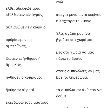
εγώ
ἐλθέ, ἀδελφιδέ μου,
ἐξέλθωμεν εἰς ἀγρόν,
και για μένα είναι εκείνου
η λαχτάρα του μόνο.
αὐλισθῶμεν ἐν κώμαις·
Έλα, αγάπη μου, να
ὀρθρίσωμεν εἰς
βγούμε στα χωράφια,
ἀμπελῶνας,
μες στα χωριά να μας
ἴδωμεν εἰ ἤνθησεν ἡ
πάρει το βράδυ,
ἄμπελος,
στους αμπελώνες να μας
ἤνθησεν ὁ κυπρισμός,
βρει το ξημέρωμα,
ἤνθησαν αἱ ροαί·
τα αμπέλια αν άνθισαν να
δούμε,
ἐκεῖ δώσω τοὺς μαστούς