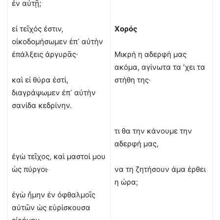
ἐν αὐτῇ;
εἰ τεῖχός ἐστιν,
Χορός
οἰκοδομήσωμεν ἐπ᾿ αὐτὴν
ἐπάλξεις ἀργυρᾶς·
Μικρή η αδερφή μας
ακόμα, αγίνωτα τα ’χει τα
καὶ εἰ θύρα ἐστί,
στήθη της·
διαγράψωμεν ἐπ᾿ αὐτὴν
σανίδα κεδρίνην.
τι θα την κάνουμε την
αδερφή μας,
ἐγὼ τεῖχος, καὶ μαστοί μου
ὡς πύργοι·
να τη ζητήσουν άμα έρθει
η ώρα;
ἐγὼ ἤμην ἐν ὀφθαλμοῖς
αὐτῶν ὡς εὑρίσκουσα