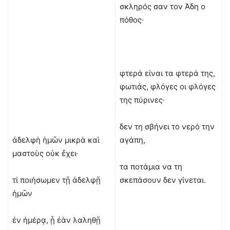
σκληρός σαν τον Άδη ο
πόθος·
φτερά είναι τα φτερά της,
φωτιάς, φλόγες οι φλόγες
της πύρινες·
δεν τη σβήνει το νερό την
ἀδελφὴ ἡμῶν μικρὰ καὶ
αγάπη,
μαστοὺς οὐκ ἔχει·
τα ποτάμια να τη
τί ποιήσωμεν τῇ ἀδελφῇ
σκεπάσουν δεν γίνεται.
ἡμῶν
ἐν ἡμέρᾳ, ᾗ ἐὰν λαληθῇ