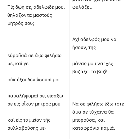
Τίς δῴη σε, ἀδελφιδέ μου,
φυλάξει.
θηλάζοντα μαστούς
μητρός σου;
Αχ! αδελφός μου να
ήσουν, της
εὑροῦσά σε ἔξω φιλήσω
σε, καί γε
μάνας μου να ’χες
βυζάξει το βυζί!
οὐκ ἐξουδενώσουσί μοι.
παραλήψομαί σε, εἰσάξω
σε εἰς οἶκον μητρός μου
Να σε φιλήσω έξω τότε
άμα σε τύχαινα θα
καὶ εἰς ταμιεῖον τῆς
μπορούσα, και
συλλαβούσης με·
καταφρόνια καμιά.