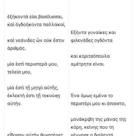
ἑξήκοντά εἰσι βασίλισσαι,
καὶ ὀγδοήκοντα παλλακαί,
Εξήντα γυναίκες και
καὶ νεάνιδες ὧν οὐκ ἔστιν
φιλενάδες ογδόντα
ἀριθμός.
και κοριτσόπουλα
μία ἐστὶ περιστερά μου,
αμέτρητα είναι.
τελεία μου,
μία ἐστὶ τῇ μητρὶ αὐτῆς,
ἐκλεκτή ἐστι τῇ τεκούσῃ
Ένα όμως εμένα το
αὐτήν.
περιστέρι μου κι άπιαστο,
μονάκριβη της μάνας της
κόρη, κείνης που τη
εἴδοσαν αὐτὴν θυγατέρες
γέννησε η διαλεχτή.