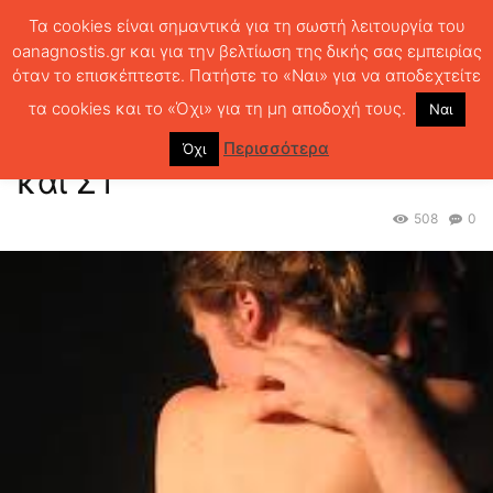
Τα cookies είναι σημαντικά για τη σωστή λειτουργία του
oanagnostis.gr και για την βελτίωση της δικής σας εμπειρίας
όταν το επισκέπτεστε. Πατήστε το «Ναι» για να αποδεχτείτε
ΑΡΧΙΚΗ
ΚΕΙΜΕΝΑ ΛΟΓΟΤΕΧΝΙΑΣ
Άσμα Ασμάτων, τραγούδια Ε΄ και
ΣΤ΄
τα cookies και το «Όχι» για τη μη αποδοχή τους.
Ναι
Άσμα Ασμάτων, τραγούδια Ε΄
Περισσότερα
Όχι
και ΣΤ΄
508
0