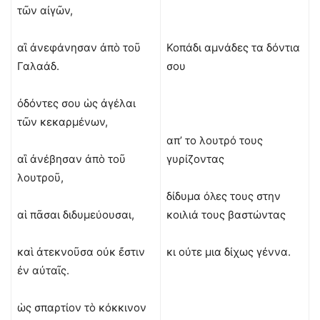
τῶν αἰγῶν,
αἳ ἀνεφάνησαν ἀπὸ τοῦ
Κοπάδι αμνάδες τα δόντια
Γαλαάδ.
σου
ὀδόντες σου ὡς ἀγέλαι
τῶν κεκαρμένων,
απ’ το λουτρό τους
αἳ ἀνέβησαν ἀπὸ τοῦ
γυρίζοντας
λουτροῦ,
δίδυμα όλες τους στην
αἱ πᾶσαι διδυμεύουσαι,
κοιλιά τους βαστώντας
καὶ ἀτεκνοῦσα οὐκ ἔστιν
κι ούτε μια δίχως γέννα.
ἐν αὐταῖς.
ὡς σπαρτίον τὸ κόκκινον