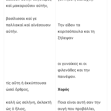
καὶ μακαριοῦσιν αὐτήν,
βασίλισσαι καί γε
παλλακαὶ καὶ αἰνέσουσιν
Την είδαν τα
αὐτήν.
κοριτσόπουλα και τη
ζήλεψαν
οι γυναίκες κι οι
φιλενάδες και την
παινέψαν.
τίς αὕτη ἡ ἐκκύπτουσα
ὡσεὶ ὄρθρος,
Χορός
καλὴ ὡς σελήνη, ἐκλεκτὴ
Ποια είναι αυτή σαν την
ὡς ὁ ἥλιος,
αυγή που προβάλλει,