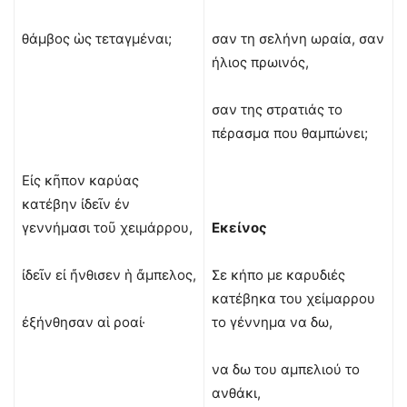
θάμβος ὡς τεταγμέναι;
σαν τη σελήνη ωραία, σαν
ήλιος πρωινός,
σαν της στρατιάς το
πέρασμα που θαμπώνει;
Εἰς κῆπον καρύας
κατέβην ἰδεῖν ἐν
γεννήμασι τοῦ χειμάρρου,
Εκείνος
ἰδεῖν εἰ ἤνθισεν ἡ ἄμπελος,
Σε κήπο με καρυδιές
κατέβηκα του χείμαρρου
ἐξήνθησαν αἱ ροαί·
το γέννημα να δω,
να δω του αμπελιού το
ανθάκι,