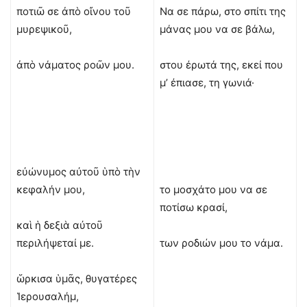
ποτιῶ σε ἀπὸ οἴνου τοῦ
Να σε πάρω, στο σπίτι της
μυρεψικοῦ,
μάνας μου να σε βάλω,
ἀπὸ νάματος ροῶν μου.
στου έρωτά της, εκεί που
μ’ έπιασε, τη γωνιά·
εὐώνυμος αὐτοῦ ὑπὸ τὴν
κεφαλήν μου,
το μοσχάτο μου να σε
ποτίσω κρασί,
καὶ ἡ δεξιὰ αὐτοῦ
περιλήψεταί με.
των ροδιών μου το νάμα.
ὥρκισα ὑμᾶς, θυγατέρες
Ἱερουσαλήμ,