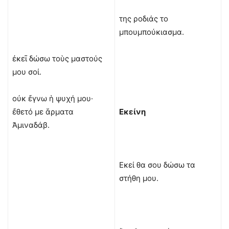
της ροδιάς το
μπουμπούκιασμα.
ἐκεῖ δώσω τοὺς μαστούς
μου σοί.
οὐκ ἔγνω ἡ ψυχή μου·
ἔθετό με ἅρματα
Εκείνη
Ἀμιναδάβ.
Εκεί θα σου δώσω τα
στήθη μου.