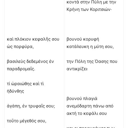
κοντά στην Πύλη με την
Κρήνη των Κοριτσιών·
καὶ πλόκιον κεφαλῆς σου
βουνού κορυφή
ὡς πορφύρα,
κατάλευκη η μύτη σου,
βασιλεὺς δεδεμένος ἐν
την Πόλη της Όασης που
παραδρομαῖς.
αντικρίζει·
τί ὡραιώθης καὶ τὶ
ἡδύνθης
βουνού πλαγιά
ἀγάπη, ἐν τρυφαῖς σου;
ανεμόδαρτη πάνω από
ακτή το κεφάλι σου
τοῦτο μέγεθός σου,