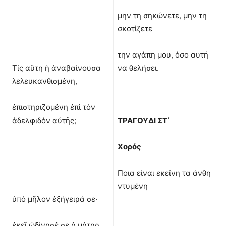
μην τη σηκώνετε, μην τη
σκοτίζετε
την αγάπη μου, όσο αυτή
Τίς αὕτη ἡ ἀναβαίνουσα
να θελήσει.
λελευκανθισμένη,
ἐπιστηριζομένη ἐπὶ τὸν
ἀδελφιδόν αὐτῆς;
ΤΡΑΓΟΥΔΙ ΣΤ΄
Χορός
Ποια είναι εκείνη τα άνθη
ντυμένη
ὑπὸ μῆλον ἐξήγειρά σε·
ἐκεῖ ὠδίνησέ σε ἡ μήτηρ