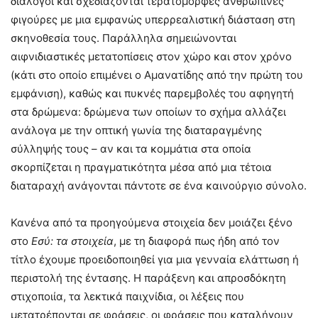
διάλογοι και σχεδιάζονται τερατόμορφες ανθρώπινες
φιγούρες με μια εμφανώς υπερρεαλιστική διάσταση στη
σκηνοθεσία τους. Παράλληλα σημειώνονται
αιφνιδιαστικές μετατοπίσεις στον χώρο και στον χρόνο
(κάτι στο οποίο επιμένει ο Αμανατίδης από την πρώτη του
εμφάνιση), καθώς και πυκνές παρεμβολές του αφηγητή
στα δρώμενα: δρώμενα των οποίων το σχήμα αλλάζει
ανάλογα με την οπτική γωνία της διαταραγμένης
σύλληψής τους – αν και τα κομμάτια στα οποία
σκορπίζεται η πραγματικότητα μέσα από μια τέτοια
διαταραχή ανάγονται πάντοτε σε ένα καινούργιο σύνολο.
Κανένα από τα προηγούμενα στοιχεία δεν μοιάζει ξένο
στο
Εσύ: τα στοιχεία
, με τη διαφορά πως ήδη από τον
τίτλο έχουμε προειδοποιηθεί για μια γενναία ελάττωση ή
περιστολή της έντασης. Η παράξενη και απροσδόκητη
στιχοποιία, τα λεκτικά παιχνίδια, οι λέξεις που
μετατρέπονται σε φράσεις, οι φράσεις που καταλήγουν