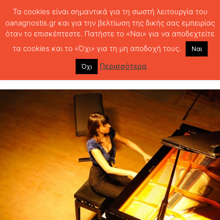
Τα cookies είναι σημαντικά για τη σωστή λειτουργία του
oanagnostis.gr και για την βελτίωση της δικής σας εμπειρίας
όταν το επισκέπτεστε. Πατήστε το «Ναι» για να αποδεχτείτε
ΑΡΧΙΚΗ
ΝΕΑ - EVENTS
Από τον Μπαχ στη τζαζ
τα cookies και το «Όχι» για τη μη αποδοχή τους.
Ναι
Από τον Μπαχ στη τζαζ
Περισσότερα
Όχι
825
0