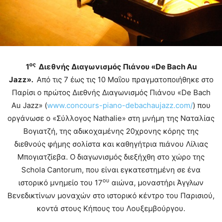
ος
1
Διεθνής Διαγωνισμός Πιάνου «
De
Bach
Au
Jazz
».
Από τις 7 έως τις 10 Μαΐου πραγματοποιήθηκε στο
Παρίσι ο πρώτος Διεθνής Διαγωνισμός Πιάνου «De Bach
Au Jazz» (
www.concours-piano-debachaujazz.com/
) που
οργάνωσε ο «Σύλλογος Nathalie» στη μνήμη της Ναταλίας
Βογιατζή, της αδικοχαμένης 20χρονης κόρης της
διεθνούς φήμης σολίστα και καθηγήτρια πιάνου Λίλιας
Μπογιατζίεβα. Ο διαγωνισμός διεξήχθη στο χώρο της
Schola Cantorum, που είναι εγκατεστημένη σε ένα
ου
ιστορικό μνημείο του 17
αιώνα, μοναστήρι Άγγλων
Βενεδικτίνων μοναχών στο ιστορικό κέντρο του Παρισιού,
κοντά στους Κήπους του Λουξεμβούργου.