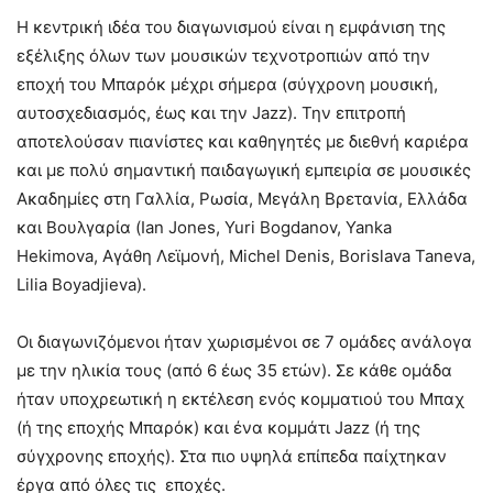
Η κεντρική ιδέα του διαγωνισμού είναι η εμφάνιση της
εξέλιξης όλων των μουσικών τεχνοτροπιών από την
εποχή του Μπαρόκ μέχρι σήμερα (σύγχρονη μουσική,
αυτοσχεδιασμός, έως και την Jazz). Την επιτροπή
αποτελούσαν πιανίστες και καθηγητές με διεθνή καριέρα
και με πολύ σημαντική παιδαγωγική εμπειρία σε μουσικές
Ακαδημίες στη Γαλλία, Ρωσία, Μεγάλη Βρετανία, Ελλάδα
και Βουλγαρία (Ian Jones, Yuri Bogdanov, Yanka
Hekimova, Αγάθη Λεϊμονή, Michel Denis, Borislava Taneva,
Lilia Boyadjieva).
Οι διαγωνιζόμενοι ήταν χωρισμένοι σε 7 ομάδες ανάλογα
με την ηλικία τους (από 6 έως 35 ετών). Σε κάθε ομάδα
ήταν υποχρεωτική η εκτέλεση ενός κομματιού του Μπαχ
(ή της εποχής Μπαρόκ) και ένα κομμάτι Jazz (ή της
σύγχρονης εποχής). Στα πιο υψηλά επίπεδα παίχτηκαν
έργα από όλες τις εποχές.