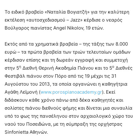
Το ειδικό βραβείο «Ναταλία Βογιατζή» για την καλύτερη
εκτέλεση «αυτοσχεδιασμού – Jazz» κέρδισε ο νεαρός
Βούλγαρος πιανίστας Angel Nikolov, 19 ετών.
Εκτός από τα χρηματικά βραβεία – της τάξης των 8.000
ευρώ – τα πρώτα βραβεία των τριών τελευταίων ομάδων
κέρδισαν επίσης και τη δωρεάν εγγραφή και συμμετοχή
η
ο
στην 5
Διεθνή Θερινή Ακαδημία Πιάνου και το 5
Διεθνές
Φεστιβάλ πιάνου στον Πόρο από τις 19 μέχρι τις 31
Αυγούστου του 2013, τα οποία οργανώνει η καθηγήτρια
Αγάθη Λεϊμονή (
www.porospianoacademy.gr
). Εκεί
διδάσκουν κάθε χρόνο πάνω από δέκα καθηγητές και
σολίστες πιάνου διεθνούς φήμης και δίνεται μια συναυλία
υπό το φως της πανσέληνου στον αρχαιολογικό χώρο του
ναού του Ποσειδώνα, με τη σύμπραξη της ορχήστρας
Sinfonietta Αθηνών.