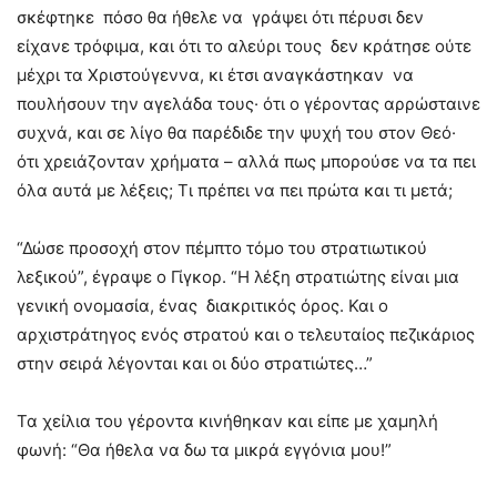
σκέφτηκε πόσο θα ήθελε να γράψει ότι πέρυσι δεν
είχανε τρόφιμα, και ότι το αλεύρι τους δεν κράτησε ούτε
μέχρι τα Χριστούγεννα, κι έτσι αναγκάστηκαν να
πουλήσουν την αγελάδα τους· ότι ο γέροντας αρρώσταινε
συχνά, και σε λίγο θα παρέδιδε την ψυχή του στον Θεό·
ότι χρειάζονταν χρήματα – αλλά πως μπορούσε να τα πει
όλα αυτά με λέξεις; Τι πρέπει να πει πρώτα και τι μετά;
“Δώσε προσοχή στον πέμπτο τόμο του στρατιωτικού
λεξικού”, έγραψε ο Γίγκορ. “Η λέξη στρατιώτης είναι μια
γενική ονομασία, ένας διακριτικός όρος. Και ο
αρχιστράτηγος ενός στρατού και ο τελευταίος πεζικάριος
στην σειρά λέγονται και οι δύο στρατιώτες…”
Τα χείλια του γέροντα κινήθηκαν και είπε με χαμηλή
φωνή: “Θα ήθελα να δω τα μικρά εγγόνια μου!”