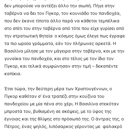
δεν μπορούσε να αντέξει άλλο την σιωπή. Πήγε στην
ταβέρνα να δει τον Γίγκορ, τον κουνιάδο του πανδοχέα,
που δεν έκανε τίποτα άλλο παρά να κάθεται τεμπέλικα
στο σπίτι του στην ταβέρνα από τότε που είχε γυρίσει από
την στρατιωτική θητεία· ο κόσμος όμως έλεγε πως έγραφε
τα πιο ωραία γράμματα, εάν τον πλήρωνες αρκετά. Η
Βασιλίνα μίλησε με τον μάγειρα στην ταβέρνα, και με την
γυναίκα του πανδοχέα, και στο τέλος με τον ίδιο τον
Γίγκορ, και τελικά συμφώνησαν στην τιμή – δεκαπέντε
καπίκια.
Έτσι τώρα, την δεύτερη μέρα των Χριστουγέννων, ο
Γίγκορ καθόταν σ’ ένα τραπέζι στην κουζίνα του
πανδοχείου με μία πένα στο χέρι. Η Βασιλίνα στεκόταν
μπροστά του, βυθισμένη σε σκέψεις, με το ύφος της
έγνοιας και της θλίψης στο πρόσωπό της. Ο άντρας της, ο
Πέτρος, ένας ψηλός, λιπόσαρκος γέροντας με φαλακρό