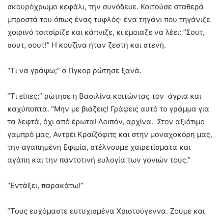
σκουρόχρωμο κεφάλι, την συνόδευε. Κοιτούσε σταθερά
μπροστά του όπως ένας τυφλός· ένα τηγάνι που τηγάνιζε
χοιρινό τσιτσίριζε και κάπνιζε, κι έμοιαζε να λέει: “Σουτ,
σουτ, σουτ!” Η κουζίνα ήταν ζεστή και στενή.
“Τι να γράψω;” ο Γίγκορ ρώτησε ξανά.
“Τι είπες;” ρώτησε η Βασιλίνα κοιτώντας τον άγρια και
καχύποπτα. “Μην με βιάζεις! Γράφεις αυτό το γράμμα για
τα λεφτά, όχι από έρωτα! Λοιπόν, αρχίνα. Στον αξιότιμο
γαμπρό μας, Αντρέι Κραϊζόφιτς και στην μοναχοκόρη μας,
την αγαπημένη Εφιμία, στέλνουμε χαιρετίσματα και
αγάπη και την παντοτινή ευλογία των γονιών τους.”
“Εντάξει, παρακάτω!”
“Τους ευχόμαστε ευτυχισμένα Χριστούγεννα. Ζούμε και