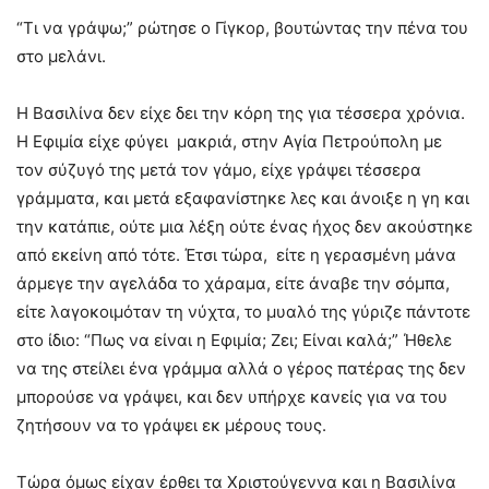
“Τι να γράψω;” ρώτησε ο Γίγκορ, βουτώντας την πένα του
στο μελάνι.
Η Βασιλίνα δεν είχε δει την κόρη της για τέσσερα χρόνια.
Η Εφιμία είχε φύγει μακριά, στην Αγία Πετρούπολη με
τον σύζυγό της μετά τον γάμο, είχε γράψει τέσσερα
γράμματα, και μετά εξαφανίστηκε λες και άνοιξε η γη και
την κατάπιε, ούτε μια λέξη ούτε ένας ήχος δεν ακούστηκε
από εκείνη από τότε. Έτσι τώρα, είτε η γερασμένη μάνα
άρμεγε την αγελάδα το χάραμα, είτε άναβε την σόμπα,
είτε λαγοκοιμόταν τη νύχτα, το μυαλό της γύριζε πάντοτε
στο ίδιο: “Πως να είναι η Εφιμία; Ζει; Είναι καλά;” Ήθελε
να της στείλει ένα γράμμα αλλά ο γέρος πατέρας της δεν
μπορούσε να γράψει, και δεν υπήρχε κανείς για να του
ζητήσουν να το γράψει εκ μέρους τους.
Τώρα όμως είχαν έρθει τα Χριστούγεννα και η Βασιλίνα