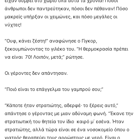
είχαν συμβεί στο χωριό όλα αυτά τα χρόνια! Πόσοι
άνθρωποι δεν παντρεύτηκαν, πόσοι δεν πέθαναν! Πόσο
μακρείς υπήρξαν οι χειμώνες, και πόσο μεγάλες οι
νύχτες!
“Ουφ, κάνει ζέστη!” αναφώνησε ο Γίγκορ,
ξεκουμπώνοντας το γιλέκο του. “Η θερμοκρασία πρέπει
να είναι 70! Λοιπόν, μετά;” ρώτησε.
Οι γέροντες δεν απάντησαν.
“Ποιό είναι το επάγγελμα του γαμπρού σου;”
“Κάποτε ήταν στρατιώτης, αδερφέ· το ξέρεις αυτό,”
απάντησε ο γέροντας με μιαν αδύναμη φωνή. “Έκανε την
στρατιωτική του θητεία τον ίδιο καιρό μ΄ εσένα. Ήταν
στρατιώτης, αλλά τώρα είναι σε ένα νοσοκομείο όπου ο
γιατρός θεραπεύει τους αρρώστους με νερό. Είναι ο