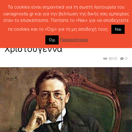
Τα cookies είναι σημαντικά για τη σωστή λειτουργία του
oanagnostis.gr και για την βελτίωση της δικής σας εμπειρίας
όταν το επισκέπτεστε. Πατήστε το «Ναι» για να αποδεχτείτε
ΑΡΧΙΚΗ
ΚΕΙΜΕΝΑ ΛΟΓΟΤΕΧΝΙΑΣ
Άντον Τσέχωφ “Τα
Χριστούγεννα”
τα cookies και το «Όχι» για τη μη αποδοχή τους.
Ναι
Άντον Τσέχωφ “Τα
Περισσότερα
Όχι
Χριστούγεννα”
6010
0