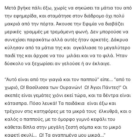
Μετά βγήκε πάλι έξω, χωρίς να σηκώσει τα μάτια του από
την εφημερίδα, και σταμάτησε στον διάδρομο όχι πολύ
μακριά από την πόρτα. Άκουσε την Εφιμία να διαβάζει
μερικές γραμμές με τρεμάμενη φωνή. Δεν μπορούσε να
συνεχίσει παρακάτω αλλά αυτές ήταν αρκετές. Δάκρυα
κύλησαν από τα μάτια της και αγκάλιασε το μεγαλύτερο
παιδί της και άρχισε να του μιλάει και να το φιλά. Ήταν
δύσκολο να ξεχωρίσει αν γελούσε ή αν έκλαιγε.
“Αυτό είναι από την γιαγιά και τον παππού” είπε… “από το
χωριό, Ω! Βασίλισσα των Ουρανών! Ω! Άγιοι Πάντες!” Οι
σκεπές είναι γεμάτες χιόνι εκεί τώρα, και τα δέντρα είναι
κάτασπρα. Πόσο λευκά! Τα παιδάκια είναι έξω και
τρέχουν στις κατηφόρες με τα μικρά τους έλκυθρά, και ο
καλός ο παππούς, με το όμορφο γυμνό κεφάλι του
κάθεται δίπλα στην μεγάλη ζεστή σόμπα και το μικρό
καφετί σκυλί… Ω! Τα αγαπημένα μου μικρά…”