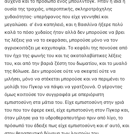
αυχένα και το πρόσωπο ενός μπουλντόγκ. Ήταν η ίδια η
ουσία της τραχιάς, υπεροπτικής, σκληροτράχηλης
χυδαιότητας· υπερήφανος που είχε γεννηθεί και
μεγαλώσει σ’ ένα καπηλειό, και η Βασιλίνα ήξερε πολύ
καλά το πόσο χυδαίος ήταν αλλά δεν μπορούσε να βρει
τις λέξεις για να το εκφράσει, μπορούσε μόνο να τον
αγριοκοιτάζει με καχυποψία. Το κεφάλι της πονούσε από
τον ήχο της φωνής του και τις ακαταλαβίστικες λέξεις
του, και από την βαριά ζέστη του δωματίου, και το μυαλό
της θόλωσε. Δεν μπορούσε ούτε να σκεφτεί ούτε να
μιλήσει, μόνο να στέκεται μπορούσε και να περιμένει το
μολύβι του Γίγκορ να πάψει να γρατζουνά. Ο γέροντας
όμως κοιτούσε τον συγγραφέα με απεριόριστη
εμπιστοσύνη στα μάτια του. Είχε εμπιστοσύνη στην γριά
του που τον έφερε εκεί, είχε εμπιστοσύνη στον Γίγκορ και,
όταν μίλησε για το υδροθεραπευτήριο πριν από λίγο, το
πρόσωπό του έδειξε πως είχε εμπιστοσύνη και σ’ αυτό, και
στην θεραπευτική δύναμη των λουτρών του.