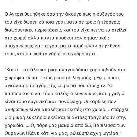
Ο Αντρέι θυμήθηκε όσο την άκουγε πως η σύζυγός του
τού είχε δώσει κάποια γράμματα σε τρεις ή τέσσερις
διαφορετικές περιστάσεις, και του είχε πει να τα στείλει
στο χωριό αλλά πάντα προέκυπταν σημαντικές
υποχρεώσεις και τα γράμματα παρέμεναν στην θέση
τους, κάπου εκεί τριγύρω· αταχυδρόμητα.
“Και τα κατάλευκα μικρά λαγουδάκια χοροπηδούν στα
χωράφια τώρα…” είπε μέσα σε λυγμούς η Εφιμία και
αγκάλιασε το αγόρι της με μάτια που έτρεχαν. “Ο
παππούκας είναι τόσο καλός κι ευγενικός, και η γιαγιά
είναι τόσο ευγενική και πονόψυχη. Οι καρδιές των
ανθρώπων είναι απαλές και ζεστές στο χωριό… Υπάρχει
μία μικρή εκκλησία εκεί και οι άντρες τραγουδούν στην
χορωδία. … Ω, πάρε μας μακριά από δω, Βασίλισσα των
Ουρανών! Κάνε κάτι για μας, φιλεύσπλαχνη μητέρα!”