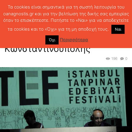
Τα cookies είναι σημαντικά για τη σωστή λειτουργία του
oanagnostis.gr και για την βελτίωση της δικής σας εμπειρίας
όταν το επισκέπτεστε. Πατήστε το «Ναι» για να αποδεχτείτε
ΑΡΧΙΚΗ
ΑΝΤΑΠΟΚΡΙΣΕΙΣ
5ο Φεστιβάλ Λογοτεχνίας
Κωνσταντινούπολης
τα cookies και το «Όχι» για τη μη αποδοχή τους.
Ναι
5ο Φεστιβάλ Λογοτεχνίας
Περισσότερα
Όχι
Κωνσταντινούπολης
196
0