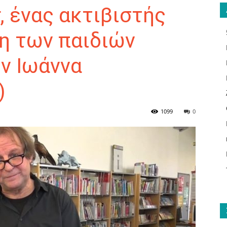
, ένας ακτιβιστής
η των παιδιών
ν Ιωάννα
ΑΝΑΓΝΩΣΤΗΣ
)
1099
0
ΓΙΑ
ΤΟ