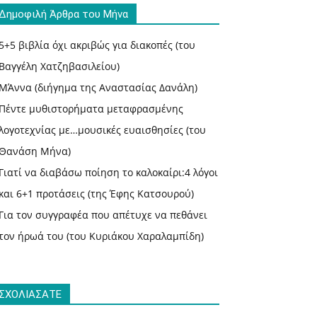
Δημοφιλή Άρθρα του Μήνα
5+5 βιβλία όχι ακριβώς για διακοπές (του
Βαγγέλη Χατζηβασιλείου)
ΜΆννα (διήγημα της Αναστασίας Δανάλη)
Πέντε μυθιστορήματα μεταφρασμένης
λογοτεχνίας με…μουσικές ευαισθησίες (του
Θανάση Μήνα)
Γιατί να διαβάσω ποίηση το καλοκαίρι:4 λόγοι
και 6+1 προτάσεις (της Έφης Κατσουρού)
Για τον συγγραφέα που απέτυχε να πεθάνει
τον ήρωά του (του Κυριάκου Χαραλαμπίδη)
ΣΧΟΛΙΑΣΑΤΕ