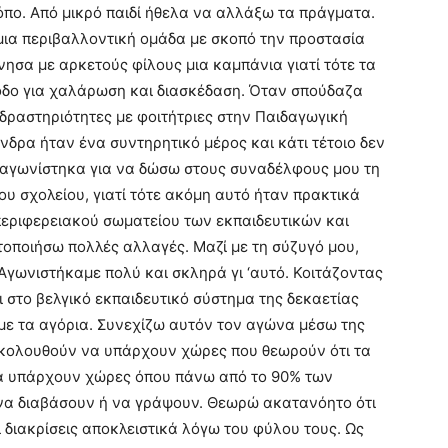
όπο. Από μικρό παιδί ήθελα να αλλάξω τα πράγματα.
 μια περιβαλλοντική ομάδα με σκοπό την προστασία
νησα με αρκετούς φίλους μια καμπάνια γιατί τότε τα
ξοδο για χαλάρωση και διασκέδαση. Όταν σπούδαζα
δραστηριότητες με φοιτήτριες στην Παιδαγωγική
δρα ήταν ένα συντηρητικό μέρος και κάτι τέτοιο δεν
 αγωνίστηκα για να δώσω στους συναδέλφους μου τη
ου σχολείου, γιατί τότε ακόμη αυτό ήταν πρακτικά
περιφερειακού σωματείου των εκπαιδευτικών και
οποιήσω πολλές αλλαγές. Μαζί με τη σύζυγό μου,
Αγωνιστήκαμε πολύ και σκληρά γι ‘αυτό. Κοιτάζοντας
ι στο βελγικό εκπαιδευτικό σύστημα της δεκαετίας
 με τα αγόρια. Συνεχίζω αυτόν τον αγώνα μέσω της
ακολουθούν να υπάρχουν χώρες που θεωρούν ότι τα
να υπάρχουν χώρες όπου πάνω από το 90% των
 να διαβάσουν ή να γράψουν. Θεωρώ ακατανόητο ότι
ι διακρίσεις αποκλειστικά λόγω του φύλου τους. Ως