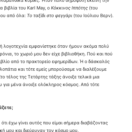
φλαμανδικά κόμικς. Ήταν πολύ δημοφιλή εκείνη την
α βιβλία του Karl May, ο
Κόκκινος Ιππότης
(του
μου από όλα:
Το ταξίδι στο φεγγάρι
(του Ιούλιου Βερν).
ική λογοτεχνία εμφανίστηκε όταν ήμουν ακόμα πολύ
χρόνια, το χωριό μου δεν είχε βιβλιοθήκη. Πού και πού
ιβλίο από το πρακτορείο εφημερίδων. Ή ο δάσκαλός
λοπάτια και τότε εμείς μπορούσαμε να διαλέξουμε
Στο τέλος της Τετάρτης τάξης άνοιξε τελικά μια
ου για μένα άνοιξε ολόκληρος κόσμος. Από τότε
βάζετε;
 ότι έχω γίνει αυτός που είμαι σήμερα διαβάζοντας
ική μου και διεύρυναν τον κόσμο μου.