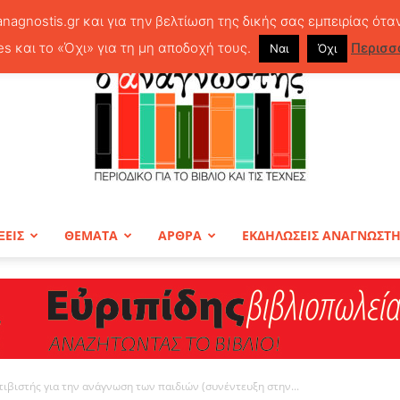
anagnostis.gr και για την βελτίωση της δικής σας εμπειρίας ότα
es και το «Όχι» για τη μη αποδοχή τους.
Περισσ
Ναι
Όχι
ΞΕΙΣ
ΘΕΜΑΤΑ
ΑΡΘΡΑ
ΕΚΔΗΛΩΣΕΙΣ ΑΝΑΓΝΩΣΤ
ΠΕΡΙΟΔΙΚΟ
τιβιστής για την ανάγνωση των παιδιών (συνέντευξη στην...
Ο