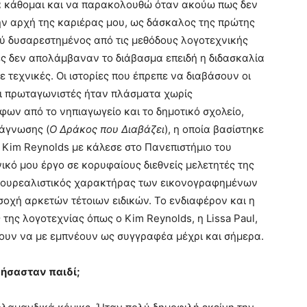
α κάθομαι και να παρακολουθώ όταν ακούω πως δεν
την αρχή της καριέρας μου, ως δάσκαλος της πρώτης
ύ δυσαρεστημένος από τις μεθόδους λογοτεχνικής
ς δεν απολάμβαναν το διάβασμα επειδή η διδασκαλία
 τεχνικές. Οι ιστορίες που έπρεπε να διαβάσουν οι
Οι πρωταγωνιστές ήταν πλάσματα χωρίς
ων από το νηπιαγωγείο και το δημοτικό σχολείο,
νάγνωσης (
Ο Δράκος που Διαβάζει
), η οποία βασίστηκε
ο Kim Reynolds με κάλεσε στο Πανεπιστήμιο του
ικό μου έργο σε κορυφαίους διεθνείς μελετητές της
ι σουρεαλιστικός χαρακτήρας των εικονογραφημένων
σοχή αρκετών τέτοιων ειδικών. Το ενδιαφέρον και η
της λογοτεχνίας όπως ο Kim Reynolds, η Lissa Paul,
ίζουν να με εμπνέουν ως συγγραφέα μέχρι και σήμερα.
 ήσασταν παιδί;