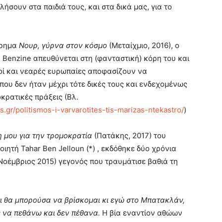
λήσουν στα παιδιά τους, και στα δικά μας, για το
όρημα
Νουρ, γύρνα στον κόσμο
(Μεταίχμιο, 2016), ο
 Benzine απευθύνεται στη (φανταστική) κόρη του και
οί και νεαρές ευρωπαίες αποφασίζουν να
που δεν ήταν μέχρι τότε δικές τους και ενδεχομένως
κρατικές πράξεις (Βλ.
.gr/politismos-i-varvarotites-tis-marizas-ntekastro/
)
 μου για την τρομοκρατία
(Πατάκης, 2017) του
ιητή Tahar Ben Jelloun (*) , εκδόθηκε δύο χρόνια
Νοέμβριος 2015) γεγονός που τραυμάτισε βαθιά τη
ι θα μπορούσα να βρίσκομαι κι εγώ στο Μπατακλάν,
ε να πεθάνω και δεν πέθανα.
Η βία εναντίον αθώων