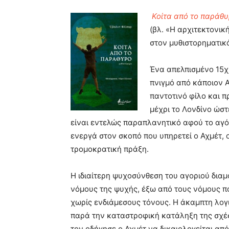
Κοίτα από το παράθ
(βλ. «Η αρχιτεκτονικ
στον μυθιστορηματικό
Ένα απελπισμένο 15χ
πνιγμό από κάποιον Α
παντοτινό φίλο και π
μέχρι το Λονδίνο ώστ
είναι εντελώς παραπλανητικό αφού το αγόρ
ενεργά στον σκοπό που υπηρετεί ο Αχμέτ, ο
τρομοκρατική πράξη.
Η ιδιαίτερη ψυχοσύνθεση του αγοριού δια
νόμους της ψυχής, έξω από τους νόμους π
χωρίς ενδιάμεσους τόνους. Η άκαμπτη λογι
παρά την καταστροφική κατάληξη της σχέσ
τον οδήγησε ο Αχμέτ να δικαιολογείται απ