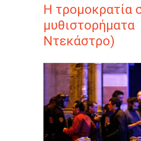
Η τρομοκρατία σ
μυθιστορήματα 
Ντεκάστρο)