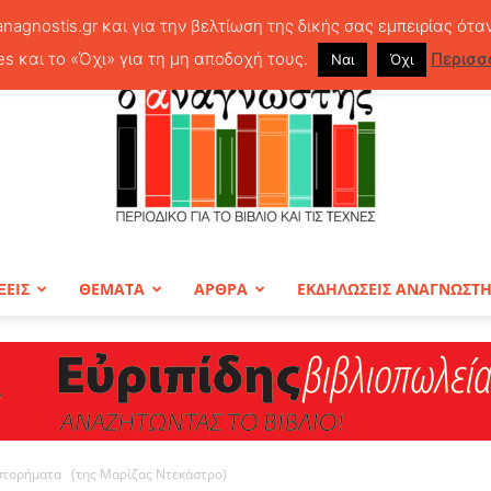
anagnostis.gr και για την βελτίωση της δικής σας εμπειρίας ότα
es και το «Όχι» για τη μη αποδοχή τους.
Περισσ
Ναι
Όχι
ΞΕΙΣ
ΘΕΜΑΤΑ
ΑΡΘΡΑ
ΕΚΔΗΛΩΣΕΙΣ ΑΝΑΓΝΩΣΤ
ΠΕΡΙΟΔΙΚΟ
ιστορήματα (της Μαρίζας Ντεκάστρο)
Ο