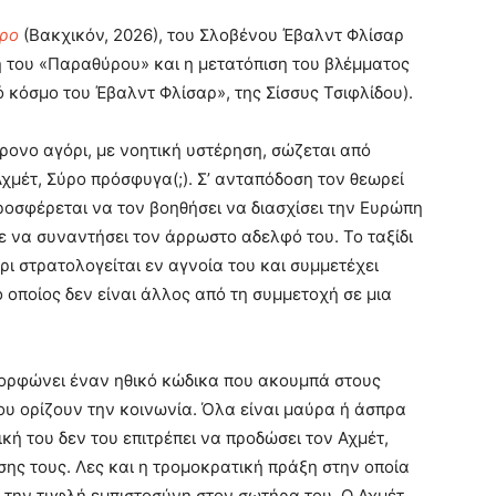
υρο
(Βακχικόν, 2026), του Σλοβένου Έβαλντ Φλίσαρ
ή του «Παραθύρου» και η μετατόπιση του βλέμματος
 κόσμο του Έβαλντ Φλίσαρ», της Σίσσυς Τσιφλίδου).
ρονο αγόρι, με νοητική υστέρηση, σώζεται από
χμέτ, Σύρο πρόσφυγα(;). Σ’ ανταπόδοση τον θεωρεί
ροσφέρεται να τον βοηθήσει να διασχίσει την Ευρώπη
ε να συναντήσει τον άρρωστο αδελφό του. Το ταξίδι
ι στρατολογείται εν αγνοία του και συμμετέχει
 οποίος δεν είναι άλλος από τη συμμετοχή σε μια
μορφώνει έναν ηθικό κώδικα που ακουμπά στους
ου ορίζουν την κοινωνία. Όλα είναι μαύρα ή άσπρα
κή του δεν του επιτρέπει να προδώσει τον Αχμέτ,
ης τους. Λες και η τρομοκρατική πράξη στην οποία
ό την τυφλή εμπιστοσύνη στον σωτήρα του. Ο Αχμέτ,