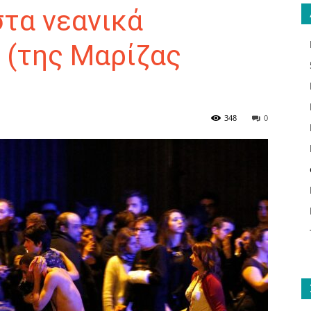
τα νεανικά
(της Μαρίζας
ΑΝΑΓΝΩΣΤΗΣ
348
0
ΓΙΑ
ΤΟ