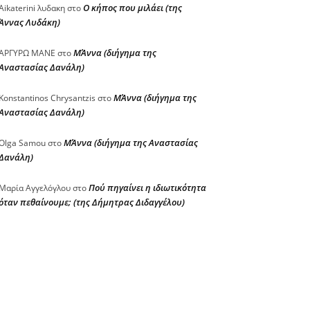
Ο κήπος που μιλάει (της
Aikaterini λυδακη
στο
Άννας Λυδάκη)
ΜΆννα (διήγημα της
ΑΡΓΥΡΩ ΜΑΝΕ
στο
Αναστασίας Δανάλη)
ΜΆννα (διήγημα της
Konstantinos Chrysantzis
στο
Αναστασίας Δανάλη)
ΜΆννα (διήγημα της Αναστασίας
Olga Samou
στο
Δανάλη)
Πού πηγαίνει η ιδιωτικότητα
Μαρία Αγγελόγλου
στο
όταν πεθαίνουμε; (της Δήμητρας Διδαγγέλου)