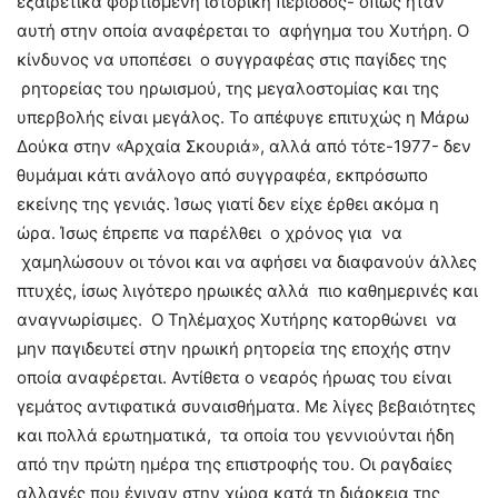
εξαιρετικά φορτισμένη ιστορική περίοδος- όπως ήταν
αυτή στην οποία αναφέρεται το αφήγημα του Χυτήρη. Ο
κίνδυνος να υποπέσει ο συγγραφέας στις παγίδες της
ρητορείας του ηρωισμού, της μεγαλοστομίας και της
υπερβολής είναι μεγάλος. Το απέφυγε επιτυχώς η Μάρω
Δούκα στην «Αρχαία Σκουριά», αλλά από τότε-1977- δεν
θυμάμαι κάτι ανάλογο από συγγραφέα, εκπρόσωπο
εκείνης της γενιάς. Ίσως γιατί δεν είχε έρθει ακόμα η
ώρα. Ίσως έπρεπε να παρέλθει ο χρόνος για να
χαμηλώσουν οι τόνοι και να αφήσει να διαφανούν άλλες
πτυχές, ίσως λιγότερο ηρωικές αλλά πιο καθημερινές και
αναγνωρίσιμες. Ο Τηλέμαχος Χυτήρης κατορθώνει να
μην παγιδευτεί στην ηρωική ρητορεία της εποχής στην
οποία αναφέρεται. Αντίθετα ο νεαρός ήρωας του είναι
γεμάτος αντιφατικά συναισθήματα. Με λίγες βεβαιότητες
και πολλά ερωτηματικά, τα οποία του γεννιούνται ήδη
από την πρώτη ημέρα της επιστροφής του. Οι ραγδαίες
αλλαγές που έγιναν στην χώρα κατά τη διάρκεια της