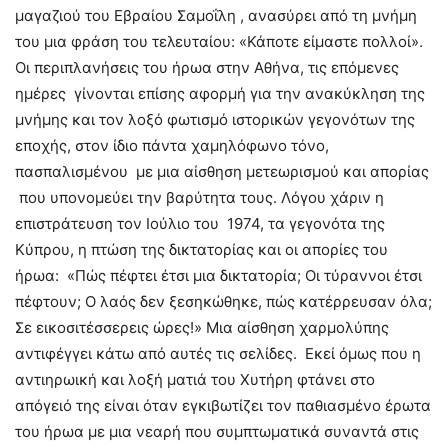
μαγαζιού του Εβραίου Σαμοΐλη , ανασύρει από τη μνήμη
του μια φράση του τελευταίου: «Κάποτε είμαστε πολλοί».
Οι περιπλανήσεις του ήρωα στην Αθήνα, τις επόμενες
ημέρες γίνονται επίσης αφορμή για την ανακύκληση της
μνήμης και τον λοξό φωτισμό ιστορικών γεγονότων της
εποχής, στον ίδιο πάντα χαμηλόφωνο τόνο,
πασπαλισμένου με μια αίσθηση μετεωρισμού και απορίας
που υπονομεύει την βαρύτητα τους. Λόγου χάριν η
επιστράτευση τον Ιούλιο του 1974, τα γεγονότα της
Κύπρου, η πτώση της δικτατορίας και οι απορίες του
ήρωα: «Πώς πέφτει έτσι μια δικτατορία; Οι τύραννοι έτσι
πέφτουν; O λαός δεν ξεσηκώθηκε, πώς κατέρρευσαν όλα;
Σε εικοσιτέσσερεις ώρες!» Μια αίσθηση χαρμολύπης
αντιφέγγει κάτω από αυτές τις σελίδες. Εκεί όμως που η
αντιηρωική και λοξή ματιά του Χυτήρη φτάνει στο
απόγειό της είναι όταν εγκιβωτίζει τον παθιασμένο έρωτα
του ήρωα με μια νεαρή που συμπτωματικά συναντά στις