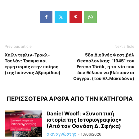
Previous article
Next article
Χαίλντερλιν-Τρακλ-
58ο Διεθνές Φεστιβάλ
Τσελάν: Τραύμα και
Θεσσαλονίκης: “1945” του
ερμητισμός στην ποίηση
Ferenc Török , η ταινία που
(της Ιωάννας Αβραμίδου)
δεν θέλουν να βλέπουν οι
Ούγγροι (του Ελ.Μακεδόνα)
ΠΕΡΙΣΣΟΤΕΡΑ ΑΡΘΡΑ ΑΠΟ ΤΗΝ ΚΑΤΗΓΟΡΙΑ
Daniel Woolf: «Συνοπτική
ιστορία της Ιστοριογραφίας»
(Από τον Θανάση Δ. Σφήκα)
ο αναγνώστης
-
13/06/2026