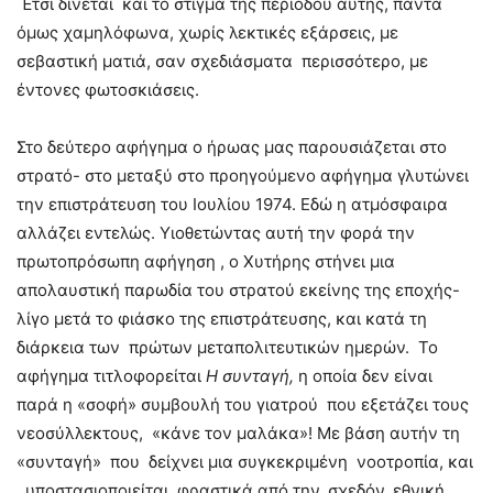
Έτσι δίνεται και το στίγμα της περιόδου αυτής, πάντα
όμως χαμηλόφωνα, χωρίς λεκτικές εξάρσεις, με
σεβαστική ματιά, σαν σχεδιάσματα περισσότερο, με
έντονες φωτοσκιάσεις.
Στο δεύτερο αφήγημα ο ήρωας μας παρουσιάζεται στο
στρατό- στο μεταξύ στο προηγούμενο αφήγημα γλυτώνει
την επιστράτευση του Ιουλίου 1974. Εδώ η ατμόσφαιρα
αλλάζει εντελώς. Υιοθετώντας αυτή την φορά την
πρωτοπρόσωπη αφήγηση , ο Χυτήρης στήνει μια
απολαυστική παρωδία του στρατού εκείνης της εποχής-
λίγο μετά το φιάσκο της επιστράτευσης, και κατά τη
διάρκεια των πρώτων μεταπολιτευτικών ημερών. Το
αφήγημα τιτλοφορείται
Η συνταγή,
η οποία δεν είναι
παρά η «σοφή» συμβουλή του γιατρού που εξετάζει τους
νεοσύλλεκτους, «κάνε τον μαλάκα»! Με βάση αυτήν τη
«συνταγή» που δείχνει μια συγκεκριμένη νοοτροπία, και
υποστασιοποιείται φραστικά από την, σχεδόν, εθνική