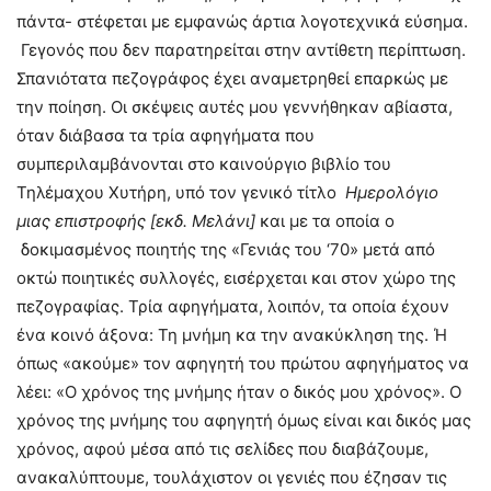
πάντα- στέφεται με εμφανώς άρτια λογοτεχνικά εύσημα.
Γεγονός που δεν παρατηρείται στην αντίθετη περίπτωση.
Σπανιότατα πεζογράφος έχει αναμετρηθεί επαρκώς με
την ποίηση. Οι σκέψεις αυτές μου γεννήθηκαν αβίαστα,
όταν διάβασα τα τρία αφηγήματα που
συμπεριλαμβάνονται στο καινούργιο βιβλίο του
Τηλέμαχου Χυτήρη, υπό τον γενικό τίτλο
Ημερολόγιο
μιας επιστροφής [εκδ. Μελάνι]
και με τα οποία ο
δοκιμασμένος ποιητής της «Γενιάς του ‘70» μετά από
οκτώ ποιητικές συλλογές, εισέρχεται και στον χώρο της
πεζογραφίας. Τρία αφηγήματα, λοιπόν, τα οποία έχουν
ένα κοινό άξονα: Τη μνήμη κα την ανακύκληση της. Ή
όπως «ακούμε» τον αφηγητή του πρώτου αφηγήματος να
λέει: «Ο χρόνος της μνήμης ήταν ο δικός μου χρόνος». Ο
χρόνος της μνήμης του αφηγητή όμως είναι και δικός μας
χρόνος, αφού μέσα από τις σελίδες που διαβάζουμε,
ανακαλύπτουμε, τουλάχιστον οι γενιές που έζησαν τις