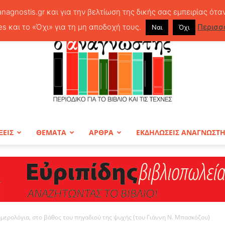
anagnostis.gr και για την βελτίωση της δικής σας εμπειρίας ότα
es και το «Όχι» για τη μη αποδοχή τους.
Περισσ
Ναι
Όχι
ΞΕΙΣ
ΘΕΜΑΤΑ
ΑΡΘΡΑ
ΕΚΔΗΛΩΣΕΙΣ ΑΝΑΓΝΩΣΤ
ΠΕΡΙΟΔΙΚΟ
μερολόγια, στο βάθος του πηγαδιού της ψυχής (του Γιάννη Ν. Μπασκόζου)
Ο