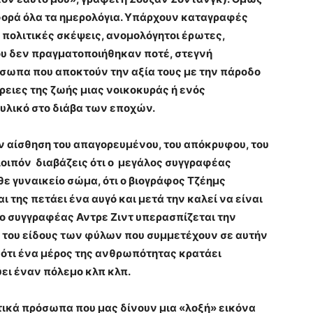
φορά όλα τα ημερολόγια. Υπάρχουν καταγραφές
 πολιτικές σκέψεις, ανομολόγητοι έρωτες,
ου δεν πραγματοποιήθηκαν ποτέ, στεγνή
σωπα που αποκτούν την αξία τους με την πάροδο
ρειες της ζωής μιας νοικοκυράς ή ενός
λικό στο διάβα των εποχών.
ην αίσθηση του απαγορευμένου, του απόκρυφου, του
λοιπόν διαβάζεις ότι ο μεγάλος συγγραφέας
ε γυναικείο σώμα, ότι ο βιογράφος Τζέημς
 της πετάει ένα αυγό και μετά την καλεί να είναι
ι ο συγγραφέας Αντρε Ζιντ υπερασπίζεται την
του είδους των φύλων που συμμετέχουν σε αυτήν
 ότι ένα μέρος της ανθρωπότητας κρατάει
ει έναν πόλεμο κλπ κλπ.
ικά πρόσωπα που μας δίνουν μια «λοξή» εικόνα