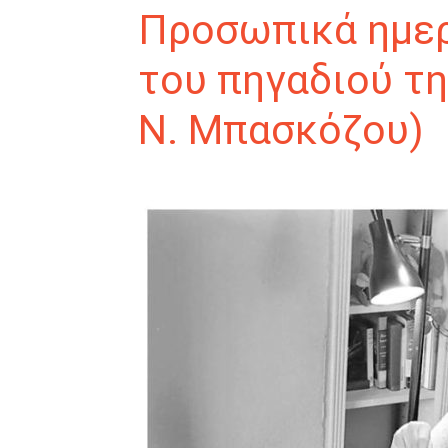
Προσωπικά ημερ
του πηγαδιού τη
Ν. Μπασκόζου)