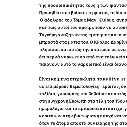
της προσωπικότητας τους ή των φαντασ
Προμηθέα που βρίσκει τη φωτιά, τη δίνε
Ο αδελφός του Τόμας Μαν, Κλάους, ανησυ
και πως αυτοί τον προτρέπουν να αυτοκ
Ταγγέρη αναζητώντας εμπειρίες και ουσί
μπροστά στα μάτια του. Ο Κάρλος Δαρβίν
πλησίασε και αυτός την σκότωσε με ένα
ότι περνά ναρκωτικά από ένα τελωνείο κ
παίρνουν αυτό το ναρκωτικό είναι διανο
Είναι κείμενα ετερόκλητα, το καθένα με 
σε επί μέρους θεματολογίες : έρωτας, όν
ταξίδια, γνωριμίες και βεβαίως ο εαυτός
στη σύγχρονη Ευρώπη στα τέλη του 15ου
ημερολόγιο και τα εμπορικά κατάστιχα, 
κοριτσιών στην βικτωριανή εποχή και ν
όταν το άτομο αποκτά συνείδηση της ατομ