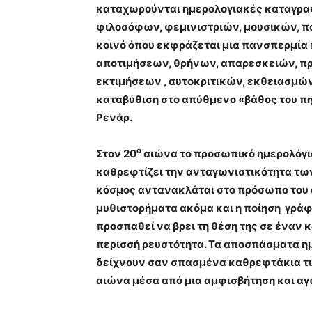
καταχωρούνται ημερολογιακές καταγρα
φιλοσόφων, φεμινιστριών, μουσικών, π
κοινό όπου εκφράζεται μια πανσπερμία
αποτιμήσεων, θρήνων, απαρεσκειών, π
εκτιμήσεων , αυτοκριτικών, εκθειασμ
καταβύθιση στο απύθμενο «βάθος του π
Ρενάρ.
ο
Στον 20
αιώνα το προσωπικό ημερολόγιο
καθρεφτίζει την ανταγωνιστικότητα τ
κόσμος αντανακλάται στο πρόσωπο του ατ
μυθιστορήματα ακόμα και η ποίηση γράφ
προσπαθεί να βρει τη θέση της σε έναν 
περισσή ρευστότητα. Τα αποσπάσματα ημ
δείχνουν σαν σπασμένα καθρεφτάκια τι
αιώνα μέσα από μια αμφισβήτηση και αγω