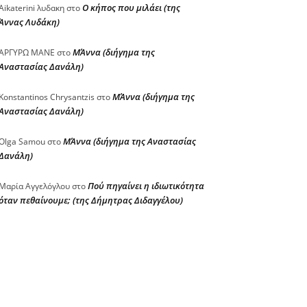
Ο κήπος που μιλάει (της
Aikaterini λυδακη
στο
Άννας Λυδάκη)
ΜΆννα (διήγημα της
ΑΡΓΥΡΩ ΜΑΝΕ
στο
Αναστασίας Δανάλη)
ΜΆννα (διήγημα της
Konstantinos Chrysantzis
στο
Αναστασίας Δανάλη)
ΜΆννα (διήγημα της Αναστασίας
Olga Samou
στο
Δανάλη)
Πού πηγαίνει η ιδιωτικότητα
Μαρία Αγγελόγλου
στο
όταν πεθαίνουμε; (της Δήμητρας Διδαγγέλου)