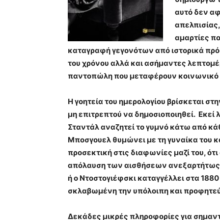
αυτό δεν α
απελπισίας,
αμαρτίες π
καταγραφή γεγονότων από ιστορικά πρό
του χρόνου αλλά και ασήμαντες λεπτομέ
παντοπώλη που μεταφέρουν κοινωνικό υ
Η γοητεία του ημερολογίου βρίσκεται στ
μη επιτρεπτού να δημοσιοποιηθεί. Εκεί 
Σταντάλ αναζητεί το γυμνό κάτω από κάθ
Μποσγουελ θυμώνει με τη γυναίκα του και
προσεκτική στις διαφωνίες μαζί του, ότ
απόλαυση των αισθήσεων ανεξαρτήτως 
ή ο Ντοστογιέφσκι καταγγέλλει στα 1880
σκλαβωμένη την υπόλοιπη και προφητεύ
Δεκάδες μικρές πληροφορίες για σημαντ