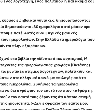
 ενός λογοτέχνη, ενός πολιτικού ή και ακόμα και
 κυρίως έφηβοι και γυναίκες, δημοσιοποιούνται
ία δημοσιεύονται 80 ημερολόγια κατά μέσον όρο
πουμε ποτέ. Αυτές είναι μερικές βασικές
ή των ημερολογίων. Στην Ελλάδα τα ημερολόγια των
ύνται πλην εξαιρέσεων.
χινά στο βιβλίο της «
Μυστικά του συρταριού, Η
ι τεχνίτες της ημερολογιακής γραφής»
(Πατάκης)
τις μυστικές στιγμές λογοτεχνών, πολιτικών και
στων στο ελληνικό κοινό, με επιλογές από τα
τους ημερολόγια. Συνήθως τα ημερολόγια
ια να δει ο γράφων τον εαυτό του στον καθρέφτη.
νοούν τον εαυτό τους ξέροντας ότι κάποια στιγμή
τη δημοσιότητα. («Δεν εκφράζω τον εαυτό μου,
ον εαυτό μου», γράφει η Σούζαν Σόντανγκ). Όμως