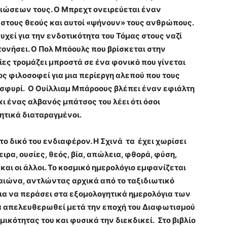
ιώσεων τους. Ο Μπρεχτ ονειρεύεται έναν
ι στους θεούς και αυτοί «ψήνουν» τους ανθρώπους.
χεί για την ενδοτικότητα του Τόμας στους ναζί
τονήσει. Ο Πολ Μπόουλς που βρίσκεται στην
ες τρομάζει μπροστά σε ένα φονικό που γίνεται
ος φιλοσοφεί για μια περίεργη αλεπού που τους
 σφυρί. Ο Ουίλλιαμ Μπάροους βλέπει έναν εφιάλτη
ι ένας αλβανός μπάτσος του λέει ότι όσοι
ητικά διαταραγμένοι.
το δικό του ενδιαφέρον. Η Σχινά τα έχει χωρίσει
ειρα, ουσίες, θεός, βία, απώλεια, φθορά, φύση,
 και οι άλλοι. Το κοσμικό ημερολόγιο εμφανίζεται
 αιώνα, αντλώντας αρχικά από το ταξιδιωτικό
για να περάσει στα εξομολογητικά ημερολόγια των
α απελευθερωθεί μετά την εποχή του Διαφωτισμού
ικότητας του και φυσικά την διεκδικεί. Στο βιβλίο