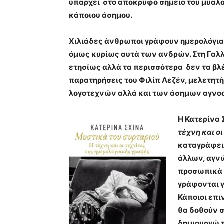
υπάρχει στο απόκρυφο σημείο του μυαλού
κάποιου άσημου.
Χιλιάδες άνθρωποι γράφουν ημερολόγια,
όμως κυρίως αυτά των ανδρών. Στη Γαλλ
ετησίως αλλά τα περισσότερα δεν τα βλέ
παρατηρήσεις του Φιλίπ Λεζέν, μελετητ
λογοτεχνών αλλά και των άσημων αγνοο
Η Κατερίνα Σ
τέχνη και ο
καταγράφει 
άλλων, αγνώ
προσωπικά 
γράφονται γ
Κάποιοι επι
θα δοθούν σ
δημιουργώ τ