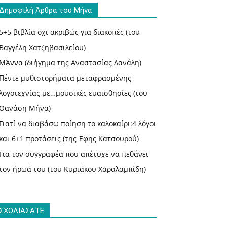
Δημοφιλή Άρθρα του Μήνα
5+5 βιβλία όχι ακριβώς για διακοπές (του
Βαγγέλη Χατζηβασιλείου)
ΜΆννα (διήγημα της Αναστασίας Δανάλη)
Πέντε μυθιστορήματα μεταφρασμένης
λογοτεχνίας με…μουσικές ευαισθησίες (του
Θανάση Μήνα)
Γιατί να διαβάσω ποίηση το καλοκαίρι:4 λόγοι
και 6+1 προτάσεις (της Έφης Κατσουρού)
Για τον συγγραφέα που απέτυχε να πεθάνει
τον ήρωά του (του Κυριάκου Χαραλαμπίδη)
ΣΧΟΛΙΑΣΑΤΕ