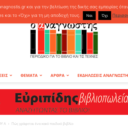
anagnostis.gr και για την βελτίωση της δικής σας εμπειρίας ότα
es και το «Όχι» για τη μη αποδοχή τους.
Περισσ
Ναι
Όχι
ΞΕΙΣ
ΘΕΜΑΤΑ
ΑΡΘΡΑ
ΕΚΔΗΛΩΣΕΙΣ ΑΝΑΓΝΩΣΤ
ΠΕΡΙΟΔΙΚΟ
ΟΥ Α
Πώς γράφεται ένα κακό παιδικό βιβλίο
Ο