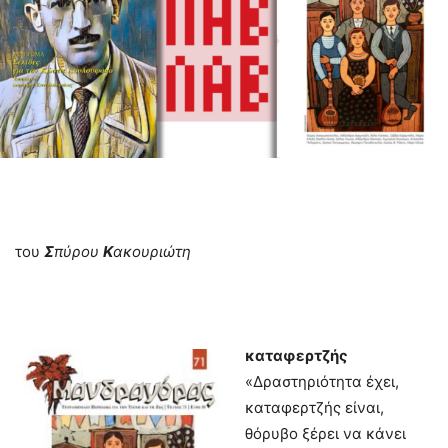
του
Σ
πύρου
Κ
ακουριώτη
καταφερτζής
«Δραστηριότητα έχει,
καταφερτζής είναι,
θόρυβο ξέρει να κάνει