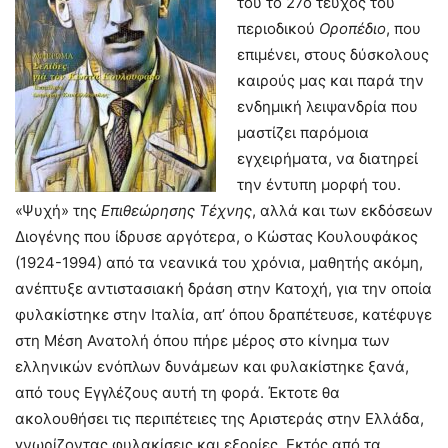
του το 27ο τεύχος του
περιοδικού
Οροπέδιο
, που
επιμένει, στους δύσκολους
καιρούς μας και παρά την
ενδημική λειψανδρία που
μαστίζει παρόμοια
εγχειρήματα, να διατηρεί
την έντυπη μορφή του.
«Ψυχή» της
Επιθεώρησης Τέχνης
, αλλά και των εκδόσεων
Διογένης που ίδρυσε αργότερα, ο Κώστας Κουλουφάκος
(1924-1994) από τα νεανικά του χρόνια, μαθητής ακόμη,
ανέπτυξε αντιστασιακή δράση στην Κατοχή, για την οποία
φυλακίστηκε στην Ιταλία, απ’ όπου δραπέτευσε, κατέφυγε
στη Μέση Ανατολή όπου πήρε μέρος στο κίνημα των
ελληνικών ενόπλων δυνάμεων και φυλακίστηκε ξανά,
από τους Εγγλέζους αυτή τη φορά. Έκτοτε θα
ακολουθήσει τις περιπέτειες της Αριστεράς στην Ελλάδα,
γνωρίζοντας φυλακίσεις και εξορίες. Εκτός από τα