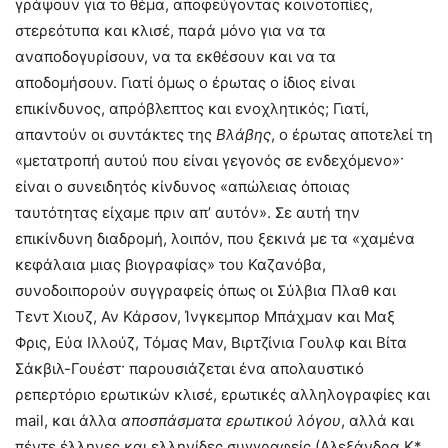
γράψουν για το θέμα, αποφεύγοντας κοινοτοπίες,
στερεότυπα και κλισέ, παρά μόνο για να τα
αναποδογυρίσουν, να τα εκθέσουν και να τα
αποδομήσουν. Γιατί όμως ο έρωτας ο ίδιος είναι
επικίνδυνος, απρόβλεπτος και ενοχλητικός; Γιατί,
απαντούν οι συντάκτες της
Βλάβης
, ο έρωτας αποτελεί τη
«μετατροπή αυτού που είναι γεγονός σε ενδεχόμενο»·
είναι ο συνειδητός κίνδυνος «απώλειας όποιας
ταυτότητας είχαμε πριν απ’ αυτόν». Σε αυτή την
επικίνδυνη διαδρομή, λοιπόν, που ξεκινά με τα «χαμένα
κεφάλαια μιας βιογραφίας» του Καζανόβα,
συνοδοιπορούν συγγραφείς όπως οι Σύλβια Πλαθ και
Τεντ Χιουζ, Αν Κάρσον, Ίνγκεμπορ Μπάχμαν και Μαξ
Φρις, Εύα Ιλλούζ, Τόμας Μαν, Βιρτζίνια Γουλφ και Βίτα
Σάκβιλ-Γουέστ· παρουσιάζεται ένα απολαυστικό
ρεπερτόριο ερωτικών κλισέ, ερωτικές αλληλογραφίες και
mail, και άλλα
αποσπάσματα ερωτικού λόγου
, αλλά και
πέντε έλληνες και ελληνίδες συγγραφείς (Αλεξάνδρα Κ*,