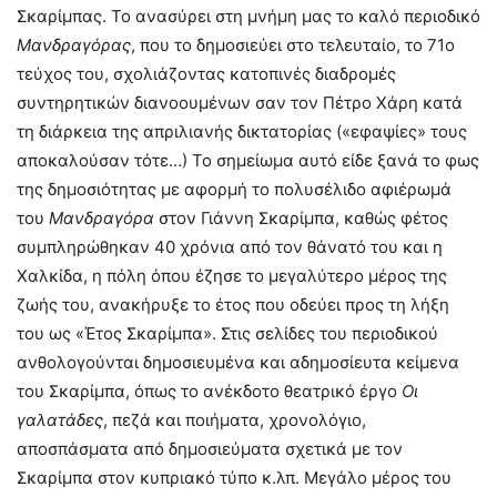
Σκαρίμπας. Το ανασύρει στη μνήμη μας το καλό περιοδικό
Μανδραγόρας
, που το δημοσιεύει στο τελευταίο, το 71ο
τεύχος του, σχολιάζοντας κατοπινές διαδρομές
συντηρητικών διανοουμένων σαν τον Πέτρο Χάρη κατά
τη διάρκεια της απριλιανής δικτατορίας («εφαψίες» τους
αποκαλούσαν τότε…) Το σημείωμα αυτό είδε ξανά το φως
της δημοσιότητας με αφορμή το πολυσέλιδο αφιέρωμά
του
Μανδραγόρα
στον Γιάννη Σκαρίμπα, καθώς φέτος
συμπληρώθηκαν 40 χρόνια από τον θάνατό του και η
Χαλκίδα, η πόλη όπου έζησε το μεγαλύτερο μέρος της
ζωής του, ανακήρυξε το έτος που οδεύει προς τη λήξη
του ως «Έτος Σκαρίμπα». Στις σελίδες του περιοδικού
ανθολογούνται δημοσιευμένα και αδημοσίευτα κείμενα
του Σκαρίμπα, όπως το ανέκδοτο θεατρικό έργο
Οι
γαλατάδες
, πεζά και ποιήματα, χρονολόγιο,
αποσπάσματα από δημοσιεύματα σχετικά με τον
Σκαρίμπα στον κυπριακό τύπο κ.λπ. Μεγάλο μέρος του