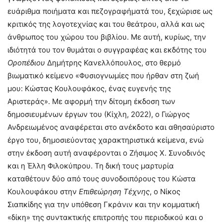
ευάριθμα ποιήματα και πεζογραφήματά του, ξεχώρισε ως
κριτικός της λογοτεχνίας και του θεάτρου, αλλά και ως
άνθρωπος του χώρου του βιβλίου. Με αυτή, κυρίως, την
ιδιότητά του τον θυμάται ο συγγραφέας και εκδότης του
Οροπέδιου
Δημήτρης Κανελλόπουλος, στο θερμό
βιωματικό κείμενο «Φυσιογνωμίες που ήρθαν στη ζωή
μου: Κώστας Κουλουφάκος, ένας ευγενής της
Αριστεράς». Με αφορμή την δίτομη έκδοση των
δημοσιευμένων έργων του (Κίχλη, 2022), ο Γιώργος
Ανδρειωμένος αναφέρεται στο ανέκδοτο και αθησαύριστο
έργο του, δημοσιεύοντας χαρακτηριστικά κείμενα, ενώ
στην έκδοση αυτή αναφέρονται ο Ζήσιμος X. Συνοδινός
και η Έλλη Φιλοκύπρου. Τη δική τους μαρτυρία
καταθέτουν δύο από τους συνοδοιπόρους του Κώστα
Κουλουφάκου στην
Επιθεώρηση Τέχνης
, ο Νίκος
Σιαπκίδης για την υπόθεση Γκράνιν και την κομματική
«δίκη» της συντακτικής επιτροπής του περιοδικού και ο