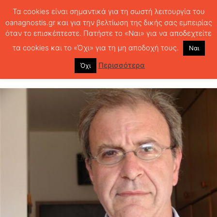
Τα cookies είναι σημαντικά για τη σωστή λειτουργία του
oanagnostis.gr και για την βελτίωση της δικής σας εμπειρίας
όταν το επισκέπτεστε. Πατήστε το «Ναι» για να αποδεχτείτε
ΑΡΧΙΚΗ
ΚΡΙΤΙΚΗ ΒΙΒΛΙΟΥ
ΚΡΙΤΙΚΕΣ
Οι εποχές της μνήμης
τα cookies και το «Όχι» για τη μη αποδοχή τους.
Ναι
Οι εποχές της μνήμης
Περισσότερα
Όχι
1034
0