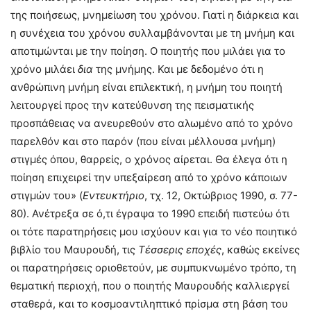
της ποιήσεως, μνημείωση του χρόνου. Γιατί η διάρκεια και
η συνέχεια του χρόνου συλλαμβάνονται με τη μνήμη και
αποτιμώνται με την ποίηση. Ο ποιητής που μιλάει για το
χρόνο μιλάει
δια
της μνήμης. Και με δεδομένο ότι η
ανθρώπινη μνήμη είναι επιλεκτική, η μνήμη του ποιητή
λειτουργεί προς την κατεύθυνση της πεισματικής
προσπάθειας να ανευρεθούν στο αλωμένο από το χρόνο
παρελθόν και στο παρόν (που είναι μέλλουσα μνήμη)
στιγμές όπου, θαρρείς, ο χρόνος αίρεται. Θα έλεγα ότι η
ποίηση επιχειρεί την υπεξαίρεση από το χρόνο κάποιων
στιγμών του» (
Εντευκτήριο
, τχ. 12, Oκτώβριος 1990, σ. 77-
80). Ανέτρεξα σε ό,τι έγραψα το 1990 επειδή πιστεύω ότι
οι τότε παρατηρήσεις μου ισχύουν και για το νέο ποιητικό
βιβλίο του Μαυρουδή, τις
Τέσσερις εποχές
, καθώς εκείνες
οι παρατηρήσεις οριοθετούν, με συμπυκνωμένο τρόπο, τη
θεματική περιοχή, που ο ποιητής Μαυρουδής καλλιεργεί
σταθερά, και το κοσμοαντιληπτικό πρίσμα στη βάση του