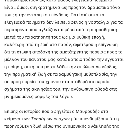
Είναι, όμως, συγκρατημένα ως προς τον δραματικό τόνο
τους ή την ένταση του πένθους. Γιατί απ’ αυτά τα
ελεγειακά ποιήματα δεν λείπει αφενός η νοσταλγία για τα
περασμένα, που αγλαΐζονται μέσα από τη συμπαθητική
ματιά του παρατηρητή τους ως μια μυθική εποχή,
καλύτερη από τη ζωή στο παρόν, αφετέρου η επίγνωση
ότι τη στωική αποδοχή της αμετάτρεπτης πορείας προς το
μέλλον του θανάτου μας κατά κάποιο τρόπο την εγγυάται
η ποίηση, αυτή που μεταπλάθει την απώλεια σε κέρδος,
την πραγματική ζωή σε παραμυθητική μυθοπλασία, την
αείρροη πορεία του χρόνου στα σταθερά και ωραία
σχήματα της ακινησίας του, την ανθρώπινη φθορά στις
μνημειωμένες μορφές του λόγου.
Επίσης οι ιστορίες που αφηγείται ο Μαυρουδής στα
κείμενα των
Τεσσάρων εποχών
μάς υπενθυμίζουν ότι η
προηγούμενη ζωή μέσω της μνημονικής ανάκλησής της