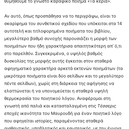
θυμηθούμε το γνωστό καβαφικό ποίημα «Τα κεριά».
Αν αυτό, όπως προσπάθησα να το περιγράψω, είναι το
σκαρίφημα του συνθετικού σχεδίου που υπόκειται στα 14
αυτοτελή και τιτλοφορημένα ποιήματα του βιβλίου,
μεγαλύτερο βαθμό συνοχής παρουσιάζει η μορφή των
ποιημάτων που ήδη χαρακτήρισα απαιτητικότερη απ’ ό,τι
στο παρελθόν. Συγκεκριμένα, ο υψηλός βαθμός
δυσκολίας της μορφής αυτής έγκειται στον σταθερά
αφηγηματικό χαρακτήρα αρκετά εκτενών ποιημάτων (τα
μικρότερα ποιήματα είναι δύο σελίδων και το μεγαλύτερο
πέντε σελίδων), χωρίς στη διάρκεια της αφήγησης να
ελαττώνεται ή να υπονομεύεται η σταθερά υψηλή
θερμοκρασία του ποιητικού λόγου. Αναφέρομαι στη
γνωστή από παλιά και κατασταλαγμένη στις
Τέσσερις
εποχές
ικανότητα του Μαυρουδή για έναν ποιητικό λόγο
που αφηγείται ιστορίες, παραμένοντας σταθερά
αισθαντικός, υποβλητικός και εσωτερικός, με την έννοια