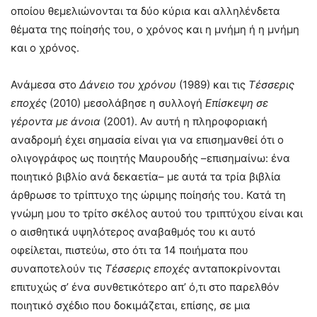
οποίου θεμελιώνονται τα δύο κύρια και αλληλένδετα
θέματα της ποίησής του, ο χρόνος και η μνήμη ή η μνήμη
και ο χρόνος.
Ανάμεσα στο
Δάνειο του χρόνου
(1989) και τις
Τέσσερις
εποχές
(2010) μεσολάβησε η συλλογή
Επίσκεψη σε
γέροντα με άνοια
(2001). Αν αυτή η πληροφοριακή
αναδρομή έχει σημασία είναι για να επισημανθεί ότι ο
ολιγογράφος ως ποιητής Μαυρουδής –επισημαίνω: ένα
ποιητικό βιβλίο ανά δεκαετία– με αυτά τα τρία βιβλία
άρθρωσε το τρίπτυχο της ώριμης ποίησής του. Κατά τη
γνώμη μου το τρίτο σκέλος αυτού του τριπτύχου είναι και
ο αισθητικά υψηλότερος αναβαθμός του κι αυτό
οφείλεται, πιστεύω, στο ότι τα 14 ποιήματα που
συναποτελούν τις
Τέσσερις εποχές
ανταποκρίνονται
επιτυχώς σ’ ένα συνθετικότερο απ’ ό,τι στο παρελθόν
ποιητικό σχέδιο που δοκιμάζεται, επίσης, σε μια