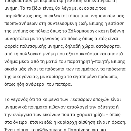
τροφοδοτούν με περισσότερη ένταση και ενάργεια τη
μνήμη. Τα ταξίδια είναι, θα λέγαμε, οι οάσεις του
παρελθόντος μας, οι εκλεκτοί τόποι των μνημονικών μας
περιπλανήσεων στη συντελεσμένη ζωή. Επίσης η εστίαση
της μνήμης σε πόλεις όπως το Ζάλσμπουργκ και η Βιέννη
συναρτάται με το γεγονός ότι πόλεις όπως αυτές είναι
φορείς πολιτισμικής μνήμης, δηλαδή χώροι κατάφορτοι
από τη συλλογική μνήμη που εξατομικεύεται και αποκτά
νόημα μέσα από τη ματιά του παρατηρητή-ποιητή. Επίσης
οικεία μάς είναι τα πρόσωπα των ποιημάτων, τα πρόσωπα
της οικογένειας, με κυρίαρχο το αγαπημένο πρόσωπο,
όπως ήδη ανέφερα, του πατέρα.
Το γεγονός ότι τα κείμενα των
Τεσσάρων εποχών
είναι
μνημονικά ποιήματα πιθανόν αιτιολογεί την οξύτητα ή
την ενάργεια των εικόνων που τα χαρακτηρίζει – όπως
στα όνειρα, έτσι κι εδώ η κυρίαρχη αίσθηση είναι η όραση.
Ένα ποίημα, το «Φθινόπωρο ή Παραίνεση για μια