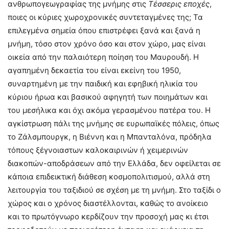
ανθρωπογεωγραφίας της μνήμης στις
Τέσσερις εποχές
,
ποιες οι κύριες χωροχρονικές συντεταγμένες της; Τα
επιλεγμένα σημεία όπου επιστρέφει ξανά και ξανά η
μνήμη, τόσο στον χρόνο όσο και στον χώρο, μας είναι
οικεία από την παλαιότερη ποίηση του Μαυρουδή. Η
αγαπημένη δεκαετία του είναι εκείνη του 1950,
συναρτημένη με την παιδική και εφηβική ηλικία του
κύριου ήρωα και βασικού αφηγητή των ποιημάτων και
του μεσήλικα και όχι ακόμα γερασμένου πατέρα του. Η
αγκίστρωση πάλι της μνήμης σε ευρωπαϊκές πόλεις, όπως
το Ζάλσμπουργκ, η Βιέννη και η Μπανταλόνα, πρόδηλα
τόπους ξέγνοιαστων καλοκαιρινών ή χειμερινών
διακοπών-αποδράσεων από την Ελλάδα, δεν οφείλεται σε
κάποια επιδεικτική διάθεση κοσμοπολιτισμού, αλλά στη
λειτουργία του ταξιδιού σε σχέση με τη μνήμη. Στο ταξίδι ο
χώρος και ο χρόνος διαστέλλονται, καθώς το ανοίκειο
και το πρωτόγνωρο κερδίζουν την προσοχή μας κι έτσι