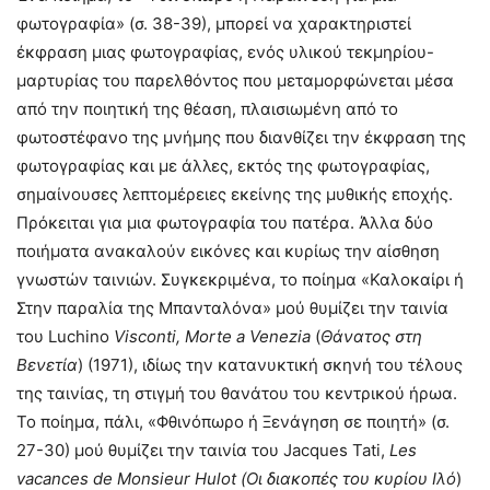
φωτογραφία» (σ. 38-39), μπορεί να χαρακτηριστεί
έκφραση μιας φωτογραφίας, ενός υλικού τεκμηρίου-
μαρτυρίας του παρελθόντος που μεταμορφώνεται μέσα
από την ποιητική της θέαση, πλαισιωμένη από το
φωτοστέφανο της μνήμης που διανθίζει την έκφραση της
φωτογραφίας και με άλλες, εκτός της φωτογραφίας,
σημαίνουσες λεπτομέρειες εκείνης της μυθικής εποχής.
Πρόκειται για μια φωτογραφία του πατέρα. Άλλα δύο
ποιήματα ανακαλούν εικόνες και κυρίως την αίσθηση
γνωστών ταινιών. Συγκεκριμένα, το ποίημα «Καλοκαίρι ή
Στην παραλία της Μπανταλόνα» μού θυμίζει την ταινία
του Luchino
Visconti
, Morte
a
Venezia
(
Θάνατος στη
Βενετία
) (1971), ιδίως την κατανυκτική σκηνή του τέλους
της ταινίας, τη στιγμή του θανάτου του κεντρικού ήρωα.
Το ποίημα, πάλι, «Φθινόπωρο ή Ξενάγηση σε ποιητή» (σ.
27-30) μού θυμίζει την ταινία του Jacques Tati,
Les
vacances
de
Monsieur
Hulot
(
Οι διακοπές του κυρίου Ιλό
)