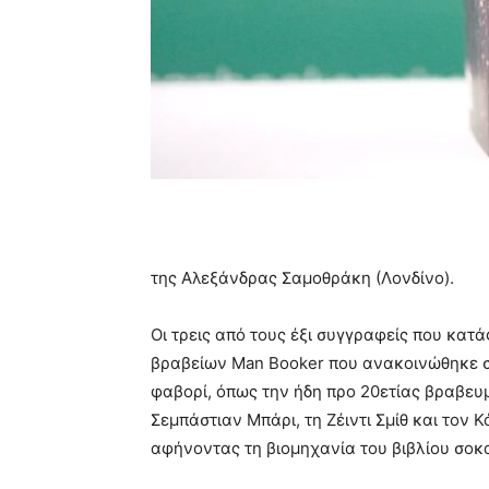
της Αλεξάνδρας Σαμοθράκη (Λονδίνο).
Οι τρεις από τους έξι συγγραφείς που κατ
βραβείων Man Booker που ανακοινώθηκε σ
φαβορί, όπως την ήδη προ 20ετίας βραβευ
Σεμπάστιαν Μπάρι, τη Ζέιντι Σμίθ και τον Κ
αφήνοντας τη βιομηχανία του βιβλίου σοκ