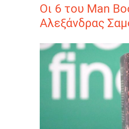
Οι 6 του Μan Bo
Αλεξάνδρας Σαμ