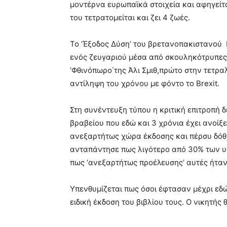
μοντέρνα ευρωπαϊκά στοιχεία και αφηγείτ
του τετρατομείται και ζει 4 ζωές.
Το ‘Έξοδος Δύση’ του βρετανοπακιστανού 
ενός ζευγαριού μέσα από σκουληκότρυπες 
‘Φθινόπωρο΄της Άλι Σμιθ,πρώτο στην τετρ
αντίληψη του χρόνου με φόντο το Brexit.
Στη συνέντευξη τύπου η κριτική επιτροπή δ
βραβείου που εδώ και 3 χρόνια έχει ανοίξε
ανεξαρτήτως χώρα έκδοσης και πέρσυ δόθη
ανταπάντησε πως λιγότερο από 30% των υπ
πως ‘ανεξαρτήτως προέλευσης’ αυτές ήταν
Υπενθυμίζεται πως όσοι έφτασαν μέχρι εδ
ειδική έκδοση του βιβλίου τους. Ο νικητής