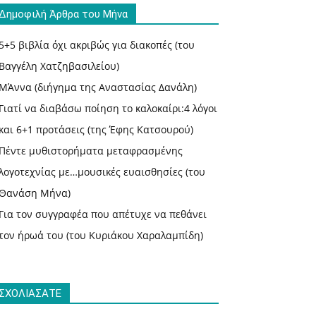
Δημοφιλή Άρθρα του Μήνα
5+5 βιβλία όχι ακριβώς για διακοπές (του
Βαγγέλη Χατζηβασιλείου)
ΜΆννα (διήγημα της Αναστασίας Δανάλη)
Γιατί να διαβάσω ποίηση το καλοκαίρι:4 λόγοι
και 6+1 προτάσεις (της Έφης Κατσουρού)
Πέντε μυθιστορήματα μεταφρασμένης
λογοτεχνίας με…μουσικές ευαισθησίες (του
Θανάση Μήνα)
Για τον συγγραφέα που απέτυχε να πεθάνει
τον ήρωά του (του Κυριάκου Χαραλαμπίδη)
ΣΧΟΛΙΑΣΑΤΕ