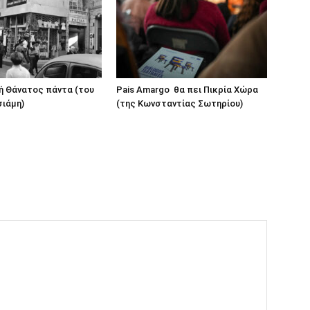
ή Θάνατος πάντα (του
Pais Amargo θα πει Πικρία Χώρα
ιάμη)
(της Κωνσταντίας Σωτηρίου)