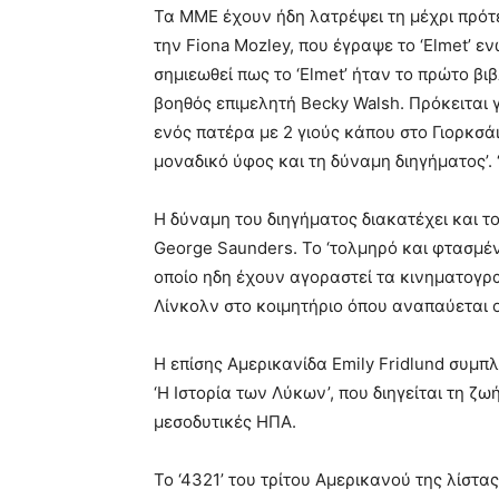
Τα ΜΜΕ έχουν ήδη λατρέψει τη μέχρι πρότ
την Fiona Mozley, που έγραψε το ‘Elmet’ ε
σημιεωθεί πως το ‘Elmet’ ήταν το πρώτο βι
βοηθός επιμελητή Becky Walsh. Πρόκειται 
ενός πατέρα με 2 γιούς κάπου στο Γιορκσάι
μοναδικό ύφος και τη δύναμη διηγήματος’. 
Η δύναμη του διηγήματος διακατέχει και τ
George Saunders. Το ‘τολμηρό και φτασμένο
οποίο ηδη έχουν αγοραστεί τα κινηματογρα
Λίνκολν στο κοιμητήριο όπου αναπαύεται ο
Η επίσης Αμερικανίδα Emily Fridlund συμ
‘Η Ιστορία των Λύκων’, που διηγείται τη ζ
μεσοδυτικές ΗΠΑ.
Το ‘4321’ του τρίτου Αμερικανού της λίστας