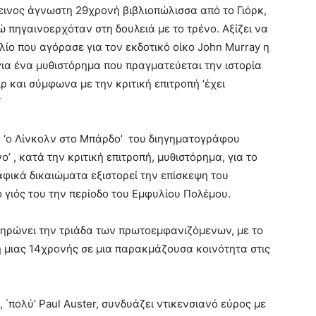
εινος άγνωστη 29χρονή βιβλιοπώλισσα από το Γιόρκ,
νώ πηγαινοερχόταν στη δουλειά με το τρένο. Αξίζει να
βλίο που αγόρασε για τον εκδοτικό οίκο John Murray η
για ένα μυθιστόρημα που πραγματεύεται την ιστορία
ρ και σύμφωνα με την κριτική επιτροπή ‘έχει
‘
ο ‘ο Λίνκολν στο Μπάρδο’ του διηγηματογράφου
’ , κατά την κριτική επιτροπή, μυθιστόρημα, για το
φικά δικαιώματα εξιστορεί την επίσκεψη του
 γιός του την περίοδο του Εμφυλίου Πολέμου.
πληρώνει την τριάδα των πρωτοεμφανιζόμενων, με το
ωή μιας 14χρονής σε μια παρακμάζουσα κοινότητα στις
, ΄πολύ’ Paul Auster, συνδυάζει ντικενσιανό εύρος με