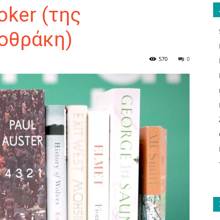
oker (της
οθράκη)
ΑΝΑΓΝΩΣΤΗΣ
570
0
ΓΙΑ
ΤΟ