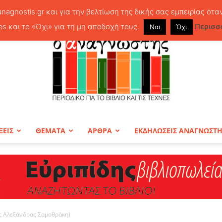
anagnostis.gr και για την βελτίωση της δικής σας εμπειρίας ότα
es και το «Όχι» για τη μη αποδοχή τους.
Περισσ
Ναι
Όχι
ΞΕΙΣ
ΘΕΜΑΤΑ
ΑΡΘΡΑ
ΕΚΔΗΛΩΣΕΙΣ ΑΝΑΓΝΩΣΤ
ΠΕΡΙΟΔΙΚΟ
ης Αλεξάνδρας Σαμοθράκη)
Ο