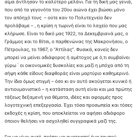
αίμα άντλησαν το καλύτερο μελάνι. Για τη δική μας γενιά,
που από τα γεγονότα του 20ου αιώνα έχει βιώσει μόνο
τον απόηχό τους – ούτε καν το Πολυτεχνείο δεν
προλάβαμε – , η κρίση η τωρινή είναι το λαχείο που μας
κλήρωσε. Είναι το δικό μας 1922, τα Δεκεμβριανά μας, ο
Γράμμος και το Βίτσι, ο παρθενώνας της Μακρονήσου, ο
Πέτρουλας, το 1967, ο “Αττίλας”. Φυσικά, κανείς δεν
μπορεί να μείνει αδιάφορος ή αμέτοχος με ό,τι συμβαίνει
γύρω ΄ οι οικονομικές δυσκολίες και μαζί η μπόχα από τη
σήψη κάθε είδους διαφθοράς είναι μαρτύριο καθημερινό.
Την ίδια όμως στιγμή – όσο κι αν αυτό ακούγεται κυνικό ή
αντιουμανιστικό – η κατάσταση αυτή είναι και μια πρώτης
τάξεως δεξαμενή για θέματα, ιδέες και αφορμές προς
λογοτεχνική επεξεργασία. Έχει τόσα προσωπεία και τόσες
εκδοχές η κρίση, που αποκλείεται να αφήσει αδιάφορο
όποιον θελήσει να ασχοληθεί συγγραφικά μαζί της.
Για να γίνει αυτό, πρέπει να ανατραπεί ένα ταμπού