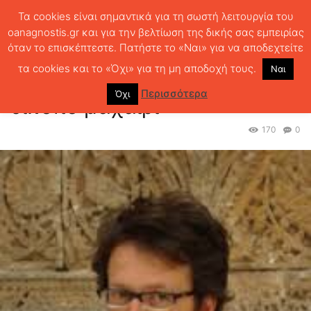
Τα cookies είναι σημαντικά για τη σωστή λειτουργία του
oanagnostis.gr και για την βελτίωση της δικής σας εμπειρίας
όταν το επισκέπτεστε. Πατήστε το «Ναι» για να αποδεχτείτε
ΑΡΧΙΚΗ
ΑΡΘΡΑ
Κρίση : “αγάπη”, που ΄γινες δίκοπο μαχαίρι
τα cookies και το «Όχι» για τη μη αποδοχή τους.
Ναι
Κρίση : “αγάπη”, που ΄γινες
Περισσότερα
Όχι
δίκοπο μαχαίρι
170
0