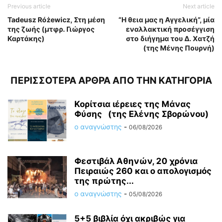
Previous article
Next article
Tadeusz Różewicz, Στη μέση
“Η θεια μας η Αγγελική”, μία
της ζωής (μτφρ. Γιώργος
εναλλακτική προσέγγιση
Καρτάκης)
στο διήγημα του Δ. Χατζή
(της Μένης Πουρνή)
ΠΕΡΙΣΣΟΤΕΡΑ ΑΡΘΡΑ ΑΠΟ ΤΗΝ ΚΑΤΗΓΟΡΙΑ
Κορίτσια ιέρειες της Μάνας
Φύσης (της Ελένης Σβορώνου)
ο αναγνώστης
-
06/08/2026
Φεστιβάλ Αθηνών, 20 χρόνια
Πειραιώς 260 και ο απολογισμός
της πρώτης...
ο αναγνώστης
-
05/08/2026
5+5 βιβλία όχι ακριβώς για