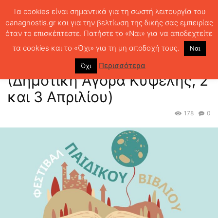
Τα cookies είναι σημαντικά για τη σωστή λειτουργία του
oanagnostis.gr και για την βελτίωση της δικής σας εμπειρίας
όταν το επισκέπτεστε. Πατήστε το «Ναι» για να αποδεχτείτε
ΑΡΧΙΚΗ
ΑΓΟΡΑ
ΒΙΒΛΙΟΠΩΛΕΙΑ
Ημέρα Παιδικού Βιβλίου
(Δημοτική Αγορά Κυψέλης, 2 και 3 Απριλίου)
τα cookies και το «Όχι» για τη μη αποδοχή τους.
Ναι
Ημέρα Παιδικού Βιβλίου
Περισσότερα
Όχι
(Δημοτική Αγορά Κυψέλης, 2
και 3 Απριλίου)
178
0