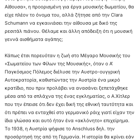
Αίθουσα», η προορισμένη για έργα μουσικής δωματίου, θα
είχε πλέον το όνομα του, αλλά ζήτησε από την Clara
Schumann να εγκαινιάσει την αίθουσα με δικό της
ρεσιτάλ πιάνου. Θέλαμε και άλλη απόδειξη ότι η μουσική
γεννά αισθήματα αγάπης;
Κάπως έτσι πορευόταν η ζωή στο Μέγαρο Μουσικής του
«Σωματείου των Φίλων της Μουσικής», όταν ο Α’
Παγκόσμιος Πόλεμος διέλυσε την Αυστρο-ουγγρική
Αυτοκρατορία, καθιστώντας την Αυστρία ένα μικρό
κρατίδιο, που πριν προλάβει να ανασάνει ξεπετάχθηκε
μέσα από τα σπλάχνα της ένας εγκληματίας, ο Α.Χίτλερ
που την έπεισε ότι δεν έχει δική της εθνική ταυτότητα και
ότι πρέπει να ενταχθεί στο γερμανικό ράιχ γιατί είχαν την
ίδια γλώσσα και αυτό ήταν ένα «ακλόνητο» επιχείρημα.
Το 1938, η Αυστρία ψήφισε το Anschluss δηλ. την
προσάρτησή της από τη Γερμανία. Η ιστορία θα κρίνει εάν