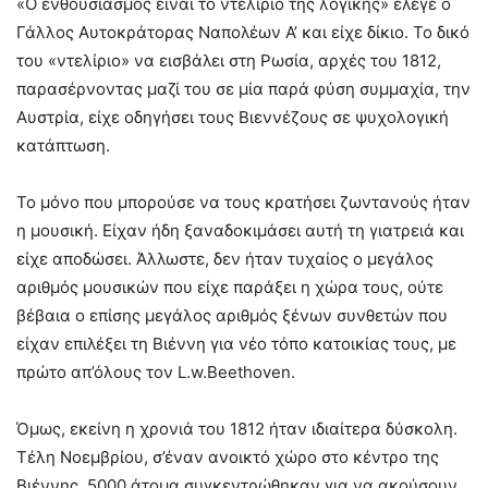
«Ο ενθουσιασμός είναι το ντελίριο της λογικής» έλεγε ο
Γάλλος Αυτοκράτορας Ναπολέων Α’ και είχε δίκιο. Το δικό
του «ντελίριο» να εισβάλει στη Ρωσία, αρχές του 1812,
παρασέρνοντας μαζί του σε μία παρά φύση συμμαχία, την
Αυστρία, είχε οδηγήσει τους Βιεννέζους σε ψυχολογική
κατάπτωση.
Το μόνο που μπορούσε να τους κρατήσει ζωντανούς ήταν
η μουσική. Είχαν ήδη ξαναδοκιμάσει αυτή τη γιατρειά και
είχε αποδώσει. Άλλωστε, δεν ήταν τυχαίος ο μεγάλος
αριθμός μουσικών που είχε παράξει η χώρα τους, ούτε
βέβαια ο επίσης μεγάλος αριθμός ξένων συνθετών που
είχαν επιλέξει τη Βιέννη για νέο τόπο κατοικίας τους, με
πρώτο απ’όλους τον L.w.Beethoven.
Όμως, εκείνη η χρονιά του 1812 ήταν ιδιαίτερα δύσκολη.
Τέλη Νοεμβρίου, σ’έναν ανοικτό χώρο στο κέντρο της
Βιέννης, 5000 άτομα συγκεντρώθηκαν για να ακούσουν