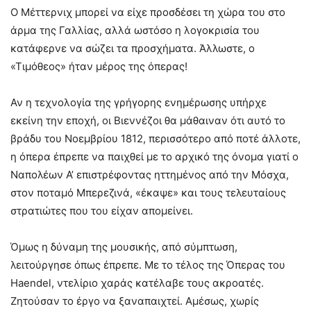
Ο Μέττερνιχ μπορεί να είχε προσδέσει τη χώρα του στο
άρμα της Γαλλίας, αλλά ωστόσο η λογοκρισία του
κατάφερνε να σώζει τα προσχήματα. Άλλωστε, ο
«Τιμόθεος» ήταν μέρος της όπερας!
Αν η τεχνολογία της γρήγορης ενημέρωσης υπήρχε
εκείνη την εποχή, οι Βιεννέζοι θα μάθαιναν ότι αυτό το
βράδυ του Νοεμβρίου 1812, περισσότερο από ποτέ άλλοτε,
η όπερα έπρεπε να παιχθεί με το αρχικό της όνομα γιατί ο
Ναπολέων Α’ επιστρέφοντας ηττημένος από την Μόσχα,
στον ποταμό Μπερεζινά, «έκαψε» και τους τελευταίους
στρατιώτες που του είχαν απομείνει.
Όμως η δύναμη της μουσικής, από σύμπτωση,
λειτούργησε όπως έπρεπε. Με το τέλος της Όπερας του
Haendel, ντελίριο χαράς κατέλαβε τους ακροατές.
Ζητούσαν το έργο να ξαναπαιχτεί. Αμέσως, χωρίς