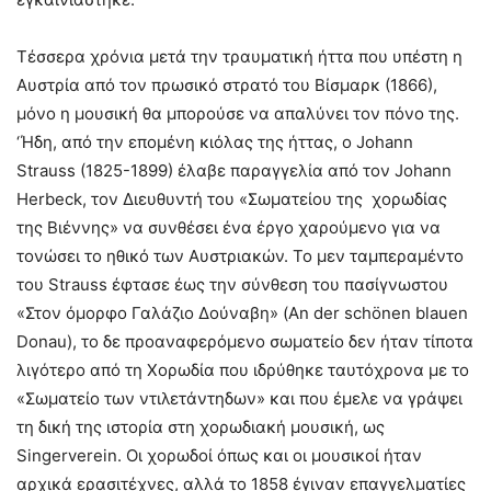
Τέσσερα χρόνια μετά την τραυματική ήττα που υπέστη η
Αυστρία από τον πρωσικό στρατό του Βίσμαρκ (1866),
μόνο η μουσική θα μπορούσε να απαλύνει τον πόνο της.
‘Ήδη, από την επομένη κιόλας της ήττας, ο Johann
Strauss (1825-1899) έλαβε παραγγελία από τον Johann
Herbeck, τον Διευθυντή του «Σωματείου της χορωδίας
της Βιέννης» να συνθέσει ένα έργο χαρούμενο για να
τονώσει το ηθικό των Αυστριακών. Το μεν ταμπεραμέντο
του Strauss έφτασε έως την σύνθεση του πασίγνωστου
«Στον όμορφο Γαλάζιο Δούναβη» (An der schönen blauen
Donau), το δε προαναφερόμενο σωματείο δεν ήταν τίποτα
λιγότερο από τη Χορωδία που ιδρύθηκε ταυτόχρονα με το
«Σωματείο των ντιλετάντηδων» και που έμελε να γράψει
τη δική της ιστορία στη χορωδιακή μουσική, ως
Singerverein. Οι χορωδοί όπως και οι μουσικοί ήταν
αρχικά ερασιτέχνες, αλλά το 1858 έγιναν επαγγελματίες