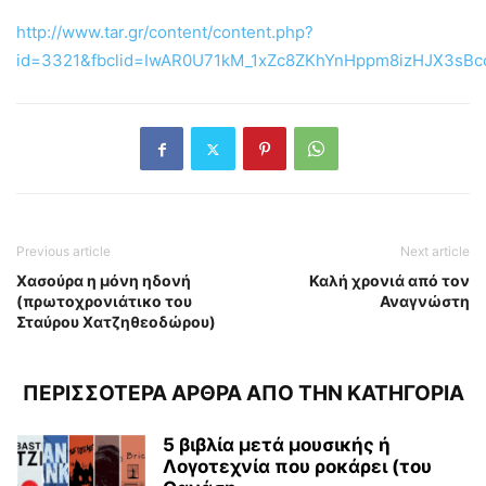
http://www.tar.gr/content/content.php?
id=3321&fbclid=IwAR0U71kM_1xZc8ZKhYnHppm8izHJX3sB
Previous article
Next article
Χασούρα η μόνη ηδονή
Καλή χρονιά από τον
(πρωτοχρονιάτικο του
Αναγνώστη
Σταύρου Χατζηθεοδώρου)
ΠΕΡΙΣΣΟΤΕΡΑ ΑΡΘΡΑ ΑΠΟ ΤΗΝ ΚΑΤΗΓΟΡΙΑ
5 βιβλία μετά μουσικής ή
Λογοτεχνία που ροκάρει (του