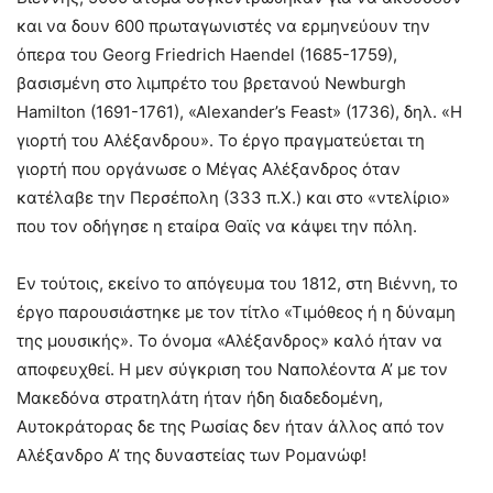
και να δουν 600 πρωταγωνιστές να ερμηνεύουν την
όπερα του Georg Friedrich Haendel (1685-1759),
βασισμένη στο λιμπρέτο του βρετανού Newburgh
Hamilton (1691-1761), «Alexander’s Feast» (1736), δηλ. «Η
γιορτή του Αλέξανδρου». Το έργο πραγματεύεται τη
γιορτή που οργάνωσε ο Μέγας Αλέξανδρος όταν
κατέλαβε την Περσέπολη (333 π.Χ.) και στο «ντελίριο»
που τον οδήγησε η εταίρα Θαϊς να κάψει την πόλη.
Εν τούτοις, εκείνο το απόγευμα του 1812, στη Βιέννη, το
έργο παρουσιάστηκε με τον τίτλο «Τιμόθεος ή η δύναμη
της μουσικής». Το όνομα «Αλέξανδρος» καλό ήταν να
αποφευχθεί. Η μεν σύγκριση του Ναπολέοντα Α’ με τον
Μακεδόνα στρατηλάτη ήταν ήδη διαδεδομένη,
Αυτοκράτορας δε της Ρωσίας δεν ήταν άλλος από τον
Αλέξανδρο Α’ της δυναστείας των Ρομανώφ!