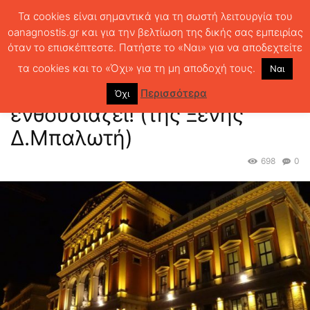
Τα cookies είναι σημαντικά για τη σωστή λειτουργία του
oanagnostis.gr και για την βελτίωση της δικής σας εμπειρίας
όταν το επισκέπτεστε. Πατήστε το «Ναι» για να αποδεχτείτε
ΑΡΧΙΚΗ
ΘΕΜΑΤΑ
Η Βιέννη ενθουσιάζεται και ενθουσιάζει! (της
Ξένης Δ.Μπαλωτή)
τα cookies και το «Όχι» για τη μη αποδοχή τους.
Ναι
Η Βιέννη ενθουσιάζεται και
Περισσότερα
Όχι
ενθουσιάζει! (της Ξένης
Δ.Μπαλωτή)
698
0