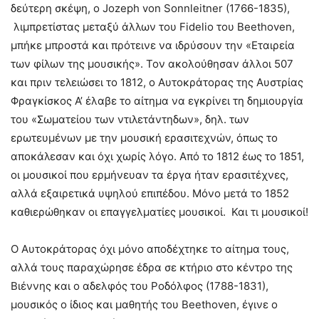
δεύτερη σκέψη, ο Jozeph von Sonnleitner (1766-1835),
λιμπρετίστας μεταξύ άλλων του Fidelio του Beethoven,
μπήκε μπροστά και πρότεινε να ιδρύσουν την «Εταιρεία
των φίλων της μουσικής». Τον ακολούθησαν άλλοι 507
και πριν τελειώσει το 1812, ο Αυτοκράτορας της Αυστρίας
Φραγκίσκος Α’ έλαβε το αίτημα να εγκρίνει τη δημιουργία
του «Σωματείου των ντιλετάντηδων», δηλ. των
ερωτευμένων με την μουσική ερασιτεχνών, όπως το
αποκάλεσαν και όχι χωρίς λόγο. Από το 1812 έως το 1851,
οι μουσικοί που ερμήνευαν τα έργα ήταν ερασιτέχνες,
αλλά εξαιρετικά υψηλού επιπέδου. Μόνο μετά το 1852
καθιερώθηκαν οι επαγγελματίες μουσικοί. Και τι μουσικοί!
Ο Αυτοκράτορας όχι μόνο αποδέχτηκε το αίτημα τους,
αλλά τους παραχώρησε έδρα σε κτήριο στο κέντρο της
Βιέννης και ο αδελφός του Ροδόλφος (1788-1831),
μουσικός ο ίδιος και μαθητής του Beethoven, έγινε ο