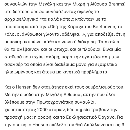
συναυλιών (την Μεγάλη και την Μικρή ή Αίθουσα Brahms)
στο δεύτερο όροφο συνδυάζοντας αφενός το
αρχαιοελληνικό «τα καλά κόποις κτώνται» με το
απόσπασμα από την «Ωδή της Χαράς» του Beethoven, το
«όλοι οι άνθρωποι γίνονται αδέλφια…», για αποδείξει ότι η
μουσική ακυρώνει κάθε κοινωνική διάκριση. Τα σκαλιά
θα τα ανέβαιναν και οι φτωχοί και οι πλούσιοι. Είναι μία
σταθερά που ισχύει ακόμη, παρά την εγκατάσταση των
ασανσέρ τα οποία είναι διαθέσιμα μόνο για εξαιρετικά
ηλικιωμένους και άτομα με κινητικά προβλήματα.
Και ο Hansen δεν σταμάτησε εκεί τους συμβολισμούς του.
Με την είσοδο στην Μεγάλη Αίθουσα, αυτήν που όλοι
βλέπουμε στην Πρωτοχρονιάτικη συναυλία,
χωρητικότητας 2000 ατόμων, δύο σημεία τραβούν την
προσοχή μας: η οροφή και το Εκκλησιαστικό Όργανο. Για
την οροφή, ο Hansen επέλεξε τον θεό Απόλλωνα και τις 9