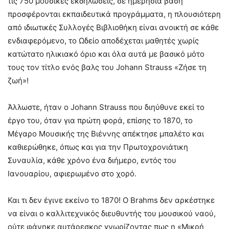
τις 750 μουσικές εκδηλώσεις, σε ημερήσια βάση
προσφέρονται εκπαιδευτικά προγράμματα, η πλουσιότερη
από ιδιωτικές Συλλογές Βιβλιοθήκη είναι ανοικτή σε κάθε
ενδιαφερόμενο, το Ωδείο αποδέχεται μαθητές χωρίς
κατώτατο ηλικιακό όριο και όλα αυτά με βασικό μότο
τους τον τίτλο ενός βαλς του Johann Strauss «Ζήσε τη
ζωή»!
Άλλωστε, ήταν ο Johann Strauss που διηύθυνε εκεί το
έργο του, όταν για πρώτη φορά, επίσης το 1870, το
Μέγαρο Μουσικής της Βιέννης απέκτησε μπαλέτο και
καθιερώθηκε, όπως και για την Πρωτοχρονιάτικη
Συναυλία, κάθε χρόνο ένα διήμερο, εντός του
Ιανουαρίου, αφιερωμένο στο χορό.
Και τι δεν έγινε εκείνο το 1870! Ο Brahms δεν αρκέστηκε
να είναι ο καλλιτεχνικός διευθυντής του μουσικού ναού,
ούτε φάνηκε αυτάρεσκος γνωρίζοντας πως η «Μικρή