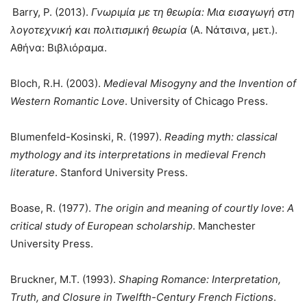
Barry, P. (2013).
Γνωριµία
µε τη
θεωρία: Μια εισαγωγή στη
λογοτεχνική και πολιτισµική
θεωρία
(Α. Νάτσινα, μετ.).
Αθήνα: Βιβλιόραµα.
Bloch, R.H. (2003).
Medieval Misogyny and the Invention of
Western Romantic Love
. University of Chicago Press.
Blumenfeld-Kosinski, R. (1997).
Reading myth: classical
mythology and its interpretations in medieval French
literature
. Stanford University Press.
Boase, R. (1977).
The origin and meaning of courtly love
:
A
critical study of European scholarship
. Manchester
University Press.
Bruckner, M.T. (1993).
Shaping Romance: Interpretation,
Truth, and Closure in Twelfth-Century French Fictions
.