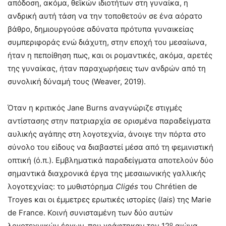
απόδοση, ακόμα, θεϊκών ιδιοτήτων στη γυναίκα, η
ανδρική αυτή τάση να την τοποθετούν σε ένα αόρατο
βάθρο, δημιουργούσε αδύνατα πρότυπα γυναικείας
συμπεριφοράς ενώ διάχυτη, στην εποχή του μεσαίωνα,
ήταν η πεποίθηση πως, και οι ρομαντικές, ακόμα, αρετές
της γυναίκας, ήταν παραχωρήσεις των ανδρών από τη
συνολική δύναμή τους (Weaver, 2019).
Όταν η κριτικός Jane Burns αναγνώριζε στιγμές
αντίστασης στην πατριαρχία σε ορισμένα παραδείγματα
αυλικής αγάπης στη λογοτεχνία, άνοιγε την πόρτα στο
σύνολο του είδους να διαβαστεί μέσα από τη φεμινιστική
οπτική (ό.π.). Εμβληματικά παραδείγματα αποτελούν δύο
σημαντικά διαχρονικά έργα της μεσαιωνικής γαλλικής
λογοτεχνίας: το μυθιστόρημα
Clig
é
s
του Chrétien de
Troyes και οι έμμετρες ερωτικές ιστορίες (
lais
) της Marie
de France. Κοινή συνισταμένη των δύο αυτών
ο
λογοτεχνικών έργων, που γράφτηκαν τον 12
αιώνα,