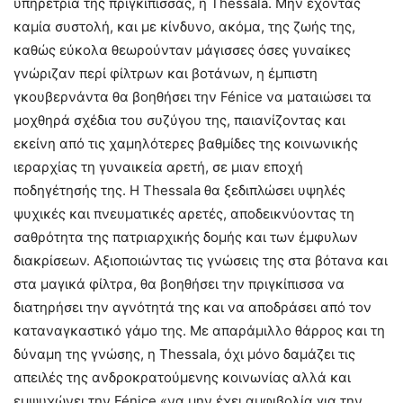
υπηρέτρια της πριγκίπισσας, η Thessala. Μην έχοντας
καμία συστολή, και με κίνδυνο, ακόμα, της ζωής της,
καθώς εύκολα θεωρούνταν μάγισσες όσες γυναίκες
γνώριζαν περί φίλτρων και βοτάνων, η έμπιστη
γκουβερνάντα θα βοηθήσει την Fénice να ματαιώσει τα
μοχθηρά σχέδια του συζύγου της, παιανίζοντας και
εκείνη από τις χαμηλότερες βαθμίδες της κοινωνικής
ιεραρχίας τη γυναικεία αρετή, σε μιαν εποχή
ποδηγέτησής της. Η Thessala θα ξεδιπλώσει υψηλές
ψυχικές και πνευματικές αρετές, αποδεικνύοντας τη
σαθρότητα της πατριαρχικής δομής και των έμφυλων
διακρίσεων. Αξιοποιώντας τις γνώσεις της στα βότανα και
στα μαγικά φίλτρα, θα βοηθήσει την πριγκίπισσα να
διατηρήσει την αγνότητά της και να αποδράσει από τον
καταναγκαστικό γάμο της. Με απαράμιλλο θάρρος και τη
δύναμη της γνώσης, η Thessala, όχι μόνο δαμάζει τις
απειλές της ανδροκρατούμενης κοινωνίας αλλά και
εμψυχώνει την Fénice «να μην έχει αμφιβολία για την