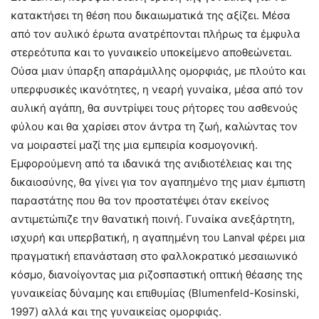
κατακτήσει τη θέση που δικαιωματικά της αξίζει. Μέσα
από τον αυλικό έρωτα ανατρέπονται πλήρως τα έμφυλα
στερεότυπα και το γυναικείο υποκείμενο αποθεώνεται.
Ούσα μιαν ύπαρξη απαράμιλλης ομορφιάς, με πλούτο και
υπερφυσικές ικανότητες, η νεαρή γυναίκα, μέσα από τον
αυλική αγάπη, θα συντρίψει τους ρήτορες του ασθενούς
φύλου και θα χαρίσει στον άντρα τη ζωή, καλώντας τον
να μοιραστεί μαζί της μια εμπειρία κοσμογονική.
Εμφορούμενη από τα ιδανικά της ανιδιοτέλειας και της
δικαιοσύνης, θα γίνει για τον αγαπημένο της μιαν έμπιστη
παραστάτης που θα τον προστατέψει όταν εκείνος
αντιμετώπιζε την θανατική ποινή. Γυναίκα ανεξάρτητη,
ισχυρή και υπερβατική, η αγαπημένη του Lanval φέρει μια
πραγματική επανάσταση στο φαλλοκρατικό μεσαιωνικό
κόσμο, διανοίγοντας μια ριζοσπαστική οπτική θέασης της
γυναικείας δύναμης και επιθυμίας (Blumenfeld-Kosinski,
1997) αλλά και της γυναικείας ομορφιάς.