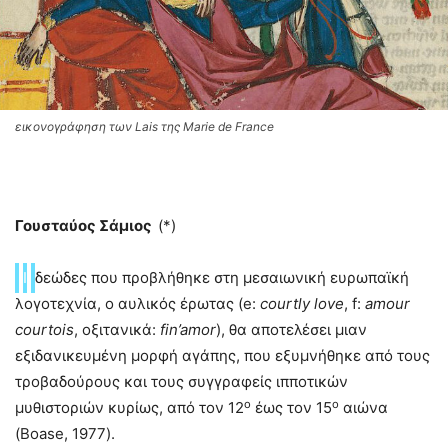
εικονογράφηση των Lais της Marie de France
Γουσταύος Σάμιος
(*)
Ι
δεώδες που προβλήθηκε στη μεσαιωνική ευρωπαϊκή
λογοτεχνία, ο αυλικός έρωτας (e:
courtly love
, f:
amour
courtois
, οξιτανικά:
fin’amor
), θα αποτελέσει μιαν
εξιδανικευμένη μορφή αγάπης, που εξυμνήθηκε από τους
τροβαδούρους και τους συγγραφείς ιπποτικών
ο
ο
μυθιστοριών κυρίως, από τον 12
έως τον 15
αιώνα
(Boase, 1977).