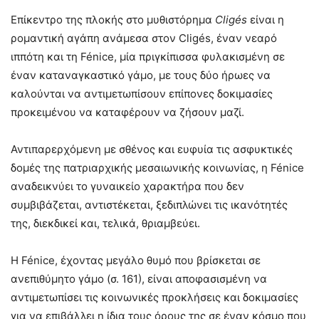
Επίκεντρο της πλοκής στο μυθιστόρημα
Cligés
είναι η
ρομαντική αγάπη ανάμεσα στον Cligés, έναν νεαρό
ιππότη και τη Fénice, μία πριγκίπισσα φυλακισμένη σε
έναν καταναγκαστικό γάμο, με τους δύο ήρωες να
καλούνται να αντιμετωπίσουν επίπονες δοκιμασίες
προκειμένου να καταφέρουν να ζήσουν μαζί.
Αντιπαρερχόμενη με σθένος και ευφυία τις ασφυκτικές
δομές της πατριαρχικής μεσαιωνικής κοινωνίας, η Fénice
αναδεικνύει το γυναικείο χαρακτήρα που δεν
συμβιβάζεται, αντιστέκεται, ξεδιπλώνει τις ικανότητές
της, διεκδικεί και, τελικά, θριαμβεύει.
Η Fénice, έχοντας μεγάλο θυμό που βρίσκεται σε
ανεπιθύμητο γάμο (σ. 161), είναι αποφασισμένη να
αντιμετωπίσει τις κοινωνικές προκλήσεις και δοκιμασίες
για να επιβάλλει η ίδια τους όρους της σε έναν κόσμο που