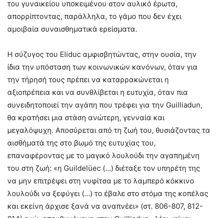
του γυναικείου υποκειμένου στον αυλικό έρωτα,
απορρίπτοντας, παράλληλα, το γάμο που δεν έχει
αμοιβαία συναισθηματικά ερείσματα.
Η σύζυγος του Eliduc αμφισβητώντας, στην ουσία, την
ίδια την υπόσταση των κοινωνικών κανόνων, όταν για
την τήρησή τους πρέπει να καταρρακώνεται η
αξιοπρέπεια και να συνθλίβεται η ευτυχία, όταν πια
συνειδητοποιεί την αγάπη που τρέφει για την Guilliadun,
θα κρατήσει μια στάση ανώτερη, γενναία και
μεγαλόψυχη. Αποσύρεται από τη ζωή του, θυσιάζοντας τα
αισθήματά της στο βωμό της ευτυχίας του,
επαναφέροντας με το μαγικό λουλούδι την αγαπημένη
του στη ζωή: «η Guildelüec (…) διέταξε τον υπηρέτη της
να μην επιτρέψει στη νυφίτσα με το λαμπερό κόκκινο
λουλούδι να ξεφύγει (…) το έβαλε στο στόμα της κοπέλας
και εκείνη άρχισε ξανά να αναπνέει» (στ. 806-807, 812-