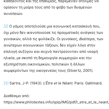
καθήκοντος και της επιθυμίας, παρέμεναν άτολμες να
ορίσουν τη μοίρα τους από το φόβο των δυσμενών
συνεπειών.
[2]
Ο γάμος αποτελούσε μια κοινωνική κατασκευή που,
όχι μόνο δεν ικανοποιούσε τις πραγματικές ανάγκες των
γυναικών, αλλά τις φυλάκιζε. Οι γυναίκες, ιδιαίτερα, των
ανώτερων κοινωνικών τάξεων, δεν είχαν λόγο στην
επιλογή συζύγου και συχνά παντρεύονταν από νεαρή
ηλικία, με σκοπό τη δημιουργία συμμαχιών και την
εξυπηρέτηση οικονομικών, πολιτικών ή άλλων
συμφερόντων της οικογενείας τους (Stoertz, 2001).
[3]
Sartre, J-P. (1943).
L’Être et le Néant
. Paris: Gallimard.
Διαθέσιμο από:
https://www.philotextes.info/spip/IMG/pdf/l_etre_et_le_neant