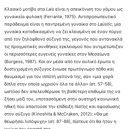
Κλασικό μοτίβο στα
Lais
είναι η απεικόνιση του γάμου ως
γυναικεία φυλακή (Ferrante, 1975). Αντιπροσωπευτικό
παράδειγμα είναι η παντρεμένη γυναίκα στο
Laüstic
, μία
γυναίκα καταδικασμένη να ζει κλεισμένη σε έναν πύργο
από τον ζηλόφθονο σύζυγό της, γεγονός που αντανακλά
τις πραγματικές συνθήκες εγκλεισμού που αντιμετώπιζαν
οι περισσότερες ευγενείς γυναίκες στον Μεσαίωνα
(Burgess, 1987). Και αν μέσα από τον αυλικό έρωτα η
δυστυχισμένη σύζυγος ένιωσε πρωτόγνωρο πόθο και
θαυμασμό για τον ιππότη γείτονά της, σαν «μια χαρά
δίπλα στην οποία ωχριούν όλα τα άλλα» (στ. 57-58),
ωστόσο δεν απελευθέρωσε τη βαθύτερη επιθυμία της να
ζήσει μαζί του, υποτασσόμενη στην αυστηρή κοινωνική
ηθική που απαιτούσε την επίδειξη πίστης και αφοσίωσης
στον σύζυγο (Kinoshita & McCraken, 2012): «Θα με
θεωρήσει λιπόψυχη» (στ. 87-88), πίστευε ότι θα ήταν η
γνώμη του εραστή της.