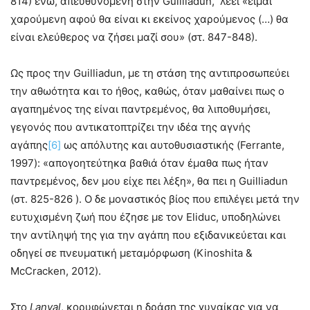
814) ενώ, απευθυνόμενη στην Guilliadun, λέει «είμαι
χαρούμενη αφού θα είναι κι εκείνος χαρούμενος (…) θα
είναι ελεύθερος να ζήσει μαζί σου» (στ. 847-848).
Ως προς την Guilliadun, με τη στάση της αντιπροσωπεύει
την αθωότητα και το ήθος, καθώς, όταν μαθαίνει πως ο
αγαπημένος της είναι παντρεμένος, θα λιποθυμήσει,
γεγονός που αντικατοπτρίζει την ιδέα της αγνής
αγάπης
[6]
ως απόλυτης και αυτοθυσιαστικής (Ferrante,
1997): «απογοητεύτηκα βαθιά όταν έμαθα πως ήταν
παντρεμένος, δεν μου είχε πει λέξη», θα πει η Guilliadun
(στ. 825-826 ). Ο δε μοναστικός βίος που επιλέγει μετά την
ευτυχισμένη ζωή που έζησε με τον Eliduc, υποδηλώνει
την αντίληψή της για την αγάπη που εξιδανικεύεται και
οδηγεί σε πνευματική μεταμόρφωση (Kinoshita &
McCracken, 2012).
Στο
Lanval
, κορυφώνεται η δράση της γυναίκας για να