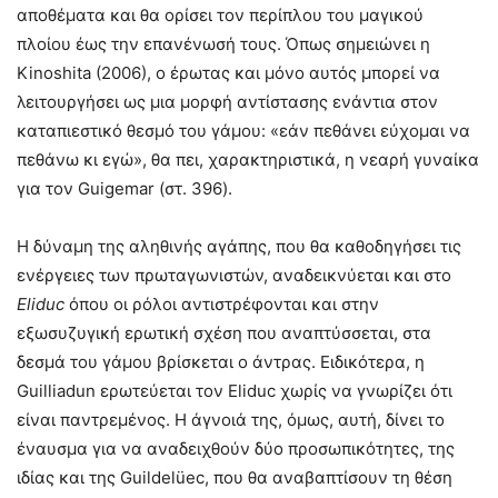
αποθέματα και θα ορίσει τον περίπλου του μαγικού
πλοίου έως την επανένωσή τους. Όπως σημειώνει η
Kinoshita (2006), ο έρωτας και μόνο αυτός μπορεί να
λειτουργήσει ως μια μορφή αντίστασης ενάντια στον
καταπιεστικό θεσμό του γάμου: «εάν πεθάνει εύχομαι να
πεθάνω κι εγώ», θα πει, χαρακτηριστικά, η νεαρή γυναίκα
για τον Guigemar (στ. 396).
Η δύναμη της αληθινής αγάπης, που θα καθοδηγήσει τις
ενέργειες των πρωταγωνιστών, αναδεικνύεται και στο
Eliduc
όπου οι ρόλοι αντιστρέφονται και στην
εξωσυζυγική ερωτική σχέση που αναπτύσσεται, στα
δεσμά του γάμου βρίσκεται ο άντρας. Ειδικότερα, η
Guilliadun ερωτεύεται τον Eliduc χωρίς να γνωρίζει ότι
είναι παντρεμένος. Η άγνοιά της, όμως, αυτή, δίνει το
έναυσμα για να αναδειχθούν δύο προσωπικότητες, της
ιδίας και της Guildelüec, που θα αναβαπτίσουν τη θέση