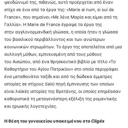
ψευδώνυμό της, πιθανώς, αυτό προέρχεται από έναν
στίχο σε ένα από τα έργα της: «Marie ai num, si sui de
France», που σημαίνει «Με λένε Μαρία και είμαι από τη
Γαλλία». Η Marie de France έγραψε τα έργα της
στην αγγλονορμανδική γλώσσα, η οποία ήταν η γλώσσα
του βασιλικού περιβάλλοντος και των ανώτερων
κοινωνικών στρωμάτων. Το έργο της αποτελείται από μια
συλλογή μύθων, εμπνευσμένη από τους μύθους
του Αισώπου, από ένα θρησκευτικό βιβλίο με τίτλο «Το
Καθαρτήριο του Αγίου Πατρικίου» στο οποίο περιγράφει
ένα μεταθανάτιο ταξίδι και από τις δώδεκα έμμετρες
ιστορίες σε στίχους (lais) πηγή έμπνευσης των οποίων
είναι λαϊκές ιστορίες της Βρετάνης, οι οποίες επηρέασαν
καθοριστικά τη μεταγενέστερη εξέλιξη της ρομαντικής
και ηρωικής λογοτεχνίας.
Η θέση του γυναικείου υποκειμένου στο
Clig
é
s