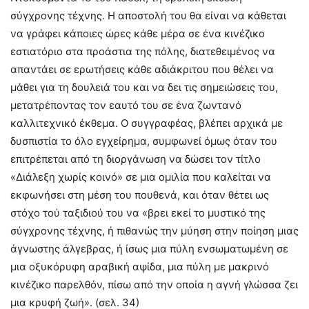
σύγχρονης τέχνης. Η αποστολή του θα είναι να κάθεται
να γράφει κάποιες ώρες κάθε μέρα σε ένα κινέζικο
εστιατόριο στα προάστια της πόλης, διατεθειμένος να
απαντάει σε ερωτήσεις κάθε αδιάκριτου που θέλει να
μάθει για τη δουλειά του και να δει τις σημειώσεις του,
μετατρέποντας τον εαυτό του σε ένα ζωντανό
καλλιτεχνικό έκθεμα. Ο συγγραφέας, βλέπει αρχικά με
δυσπιστία το όλο εγχείρημα, συμφωνεί όμως όταν του
επιτρέπεται από τη διοργάνωση να δώσει τον τίτλο
«Διάλεξη χωρίς κοινό» σε μια ομιλία που καλείται να
εκφωνήσει στη μέση του πουθενά, και όταν θέτει ως
στόχο τού ταξιδιού του να «βρει εκεί το μυστικό της
σύγχρονης τέχνης, ή πιθανώς την μύηση στην ποίηση μιας
άγνωστης άλγεβρας, ή ίσως μια πύλη ενσωματωμένη σε
μια οξυκόρυφη αραβική αψίδα, μια πύλη με μακρινό
κινέζικο παρελθόν, πίσω από την οποία η αγνή γλώσσα ζει
μια κρυφή ζωή». (σελ. 34)