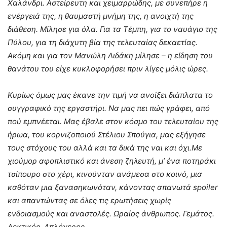
Χαλάνδρι. Αστείρευτη και χειμαρρώδης, με συνεπήρε η
ενέργειά της, η θαυμαστή μνήμη της, η ανοιχτή της
διάθεση. Μίλησε για όλα. Για τα Τέμπη, για το ναυάγιο της
Πύλου, για τη διάχυτη βία της τελευταίας δεκαετίας.
Ακόμη και για τον Μανώλη Λιδάκη μίλησε – η είδηση του
θανάτου του είχε κυκλοφορήσει πριν λίγες μόλις ώρες.
Κυρίως όμως μας έκανε την τιμή να ανοίξει διάπλατα το
συγγραφικό της εργαστήρι. Να μας πει πώς γράφει, από
πού εμπνέεται. Μας έβαλε στον κόσμο του τελευταίου της
ήρωα, του κορνιζοποιού Στέλιου Σπούγια, μας εξήγησε
τους στόχους του αλλά και τα δικά της ναι και όχι.Με
χιούμορ αφοπλιστικό και άνεση ζηλευτή, μ’ ένα ποτηράκι
τσίπουρο στο χέρι, κινούνταν ανάμεσα στο κοινό, μια
καθόταν μια ξανασηκωνόταν, κάνοντας απανωτά spoiler
και απαντώντας σε όλες τις ερωτήσεις χωρίς
ενδοιασμούς και αναστολές. Ωραίος άνθρωπος. Γεμάτος.
Δεκτικός. Απλόχερος.