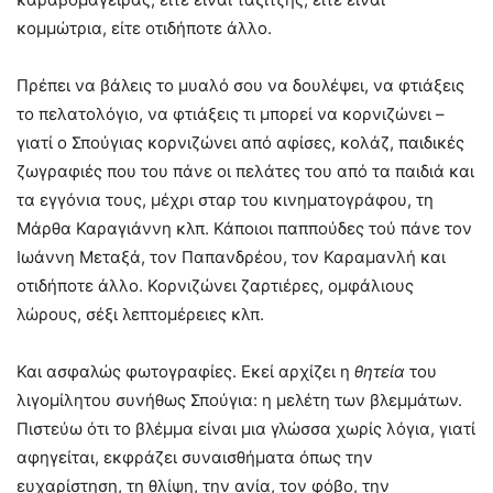
κομμώτρια, είτε οτιδήποτε άλλο.
Πρέπει να βάλεις το μυαλό σου να δουλέψει, να φτιάξεις
το πελατολόγιο, να φτιάξεις τι μπορεί να κορνιζώνει –
γιατί ο Σπούγιας κορνιζώνει από αφίσες, κολάζ, παιδικές
ζωγραφιές που του πάνε οι πελάτες του από τα παιδιά και
τα εγγόνια τους, μέχρι σταρ του κινηματογράφου, τη
Μάρθα Καραγιάννη κλπ. Κάποιοι παππούδες τού πάνε τον
Ιωάννη Μεταξά, τον Παπανδρέου, τον Καραμανλή και
οτιδήποτε άλλο. Κορνιζώνει ζαρτιέρες, ομφάλιους
λώρους, σέξι λεπτομέρειες κλπ.
Και ασφαλώς φωτογραφίες. Εκεί αρχίζει η
θητεία
του
λιγομίλητου συνήθως Σπούγια: η μελέτη των βλεμμάτων.
Πιστεύω ότι το βλέμμα είναι μια γλώσσα χωρίς λόγια, γιατί
αφηγείται, εκφράζει συναισθήματα όπως την
ευχαρίστηση, τη θλίψη, την ανία, τον φόβο, την