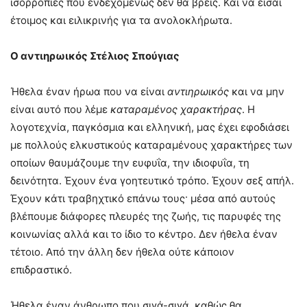
ισορροπίες που ενδεχομένως δεν θα βρεις. Και να είσαι
έτοιμος και ειλικρινής για τα ανολοκλήρωτα.
Ο αντιηρωικός Στέλιος Σπούγιας
Ήθελα έναν ήρωα που να είναι
αντιηρωικός
και να μην
είναι αυτό που λέμε
καταραμένος χαρακτήρας
. Η
λογοτεχνία, παγκόσμια και ελληνική, μας έχει εφοδιάσει
με πολλούς ελκυστικούς καταραμένους χαρακτήρες των
οποίων θαυμάζουμε την ευφυΐα, την ιδιοφυΐα, τη
δεινότητα. Έχουν ένα γοητευτικό τρόπο. Έχουν σεξ απήλ.
Έχουν κάτι τραβηχτικό επάνω τους· μέσα από αυτούς
βλέπουμε διάφορες πλευρές της ζωής, τις παρυφές της
κοινωνίας αλλά και το ίδιο το κέντρο. Δεν ήθελα έναν
τέτοιο. Από την άλλη δεν ήθελα ούτε κάποιον
επιδραστικό.
Ήθελα έναν άνθρωπο που σιγά-σιγά, καθώς θα