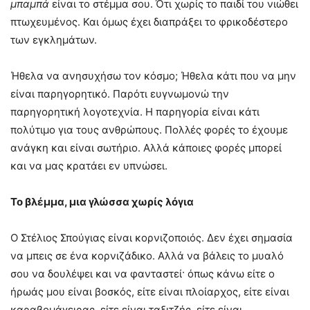
μπαμπά
είναι το στέμμα σου. Ότι χωρίς το παιδί του νιώθει
πτωχευμένος. Και όμως έχει διαπράξει το φρικοδέστερο
των εγκλημάτων.
Ήθελα να ανησυχήσω τον κόσμο; Ήθελα κάτι που να μην
είναι παρηγορητικό. Παρότι ευγνωμονώ την
παρηγορητική λογοτεχνία. Η παρηγορία είναι κάτι
πολύτιμο για τους ανθρώπους. Πολλές φορές το έχουμε
ανάγκη και είναι σωτήριο. Αλλά κάποιες φορές μπορεί
και να μας κρατάει εν υπνώσει.
Το βλέμμα, μια γλώσσα χωρίς λόγια
Ο Στέλιος Σπούγιας είναι κορνιζοποιός. Δεν έχει σημασία
να μπεις σε ένα κορνιζάδικο. Αλλά να βάλεις το μυαλό
σου να δουλέψει και να φανταστεί· όπως κάνω είτε ο
ήρωάς μου είναι βοσκός, είτε είναι πλοίαρχος, είτε είναι
καραβομάγειρας, είτε είναι ταξιτζής, είτε είναι