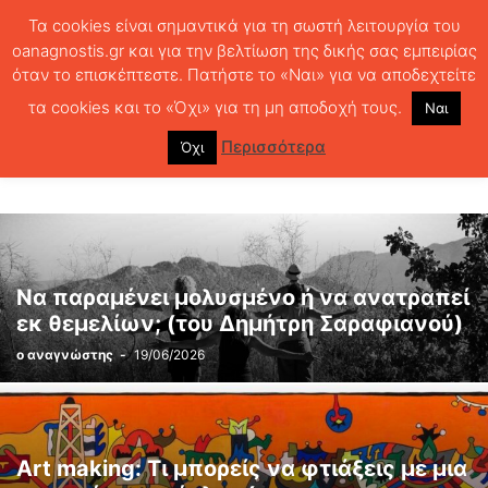
Τα cookies είναι σημαντικά για τη σωστή λειτουργία του
oanagnostis.gr και για την βελτίωση της δικής σας εμπειρίας
όταν το επισκέπτεστε. Πατήστε το «Ναι» για να αποδεχτείτε
ΑΡΧΙΚΗ
ΘΕΜΑΤΑ
ΕΙΚΑΣΤΙΚΑ
Page 6
τα cookies και το «Όχι» για τη μη αποδοχή τους.
Ναι
ΕΙΚΑΣΤΙΚΑ
Περισσότερα
Όχι
Να παραμένει μολυσμένο ή να ανατραπεί
εκ θεμελίων; (του Δημήτρη Σαραφιανού)
ο αναγνώστης
-
19/06/2026
Art making: Τι μπορείς να φτιάξεις με μια