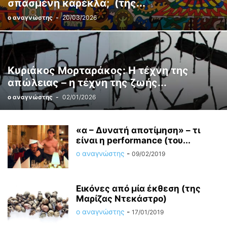
σπασμένη καρέκλα; (της...
ο αναγνώστης
-
20/03/2026
Κυριάκος Μορταράκος: Η τέχνη της
απώλειας – η τέχνη της ζωής...
ο αναγνώστης
-
02/01/2026
«α – Δυνατή αποτίμηση» – τι
είναι η performance (του...
ο αναγνώστης
-
09/02/2019
Εικόνες από μία έκθεση (της
Μαρίζας Ντεκάστρο)
ο αναγνώστης
-
17/01/2019