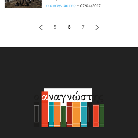
ο αναγνώστης
-
07/04/2017
5
6
7