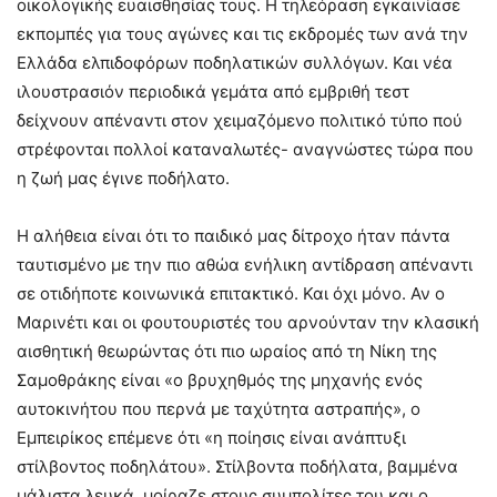
οικολογικής ευαισθησίας τους. Η τηλεόραση εγκαινίασε
εκπομπές για τους αγώνες και τις εκδρομές των ανά την
Ελλάδα ελπιδοφόρων ποδηλατικών συλλόγων. Και νέα
ιλουστρασιόν περιοδικά γεμάτα από εμβριθή τεστ
δείχνουν απέναντι στον χειμαζόμενο πολιτικό τύπο πού
στρέφονται πολλοί καταναλωτές- αναγνώστες τώρα που
η ζωή μας έγινε ποδήλατο.
Η αλήθεια είναι ότι το παιδικό μας δίτροχο ήταν πάντα
ταυτισμένο με την πιο αθώα ενήλικη αντίδραση απέναντι
σε οτιδήποτε κοινωνικά επιτακτικό. Και όχι μόνο. Αν ο
Μαρινέτι και οι φουτουριστές του αρνούνταν την κλασική
αισθητική θεωρώντας ότι πιο ωραίος από τη Νίκη της
Σαμοθράκης είναι «ο βρυχηθμός της μηχανής ενός
αυτοκινήτου που περνά με ταχύτητα αστραπής», ο
Εμπειρίκος επέμενε ότι «η ποίησις είναι ανάπτυξι
στίλβοντος ποδηλάτου». Στίλβοντα ποδήλατα, βαμμένα
μάλιστα λευκά, μοίραζε στους συμπολίτες του και ο