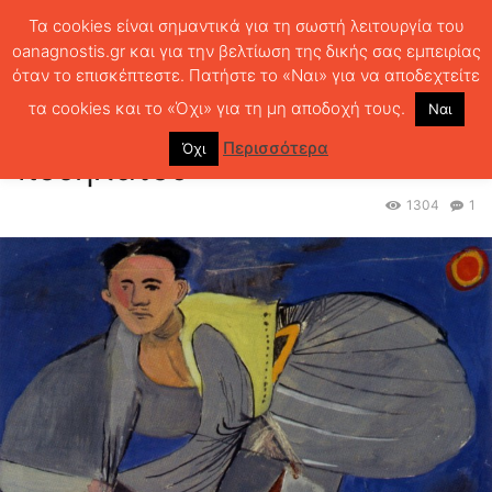
Τα cookies είναι σημαντικά για τη σωστή λειτουργία του
oanagnostis.gr και για την βελτίωση της δικής σας εμπειρίας
όταν το επισκέπτεστε. Πατήστε το «Ναι» για να αποδεχτείτε
ΑΡΧΙΚΗ
ΘΕΜΑΤΑ
Ανάπτυξι στίλβοντος ποδηλάτου
τα cookies και το «Όχι» για τη μη αποδοχή τους.
Ναι
Ανάπτυξι στίλβοντος
Περισσότερα
Όχι
ποδηλάτου
1304
1