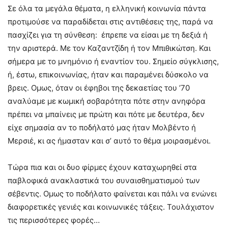
Σε όλα τα μεγάλα θέματα, η ελληνική κοινωνία πάντα
προτιμούσε να παραδίδεται στις αντιθέσεις της, παρά να
πασχίζει για τη σύνθεση: έπρεπε να είσαι με τη δεξιά ή
την αριστερά. Με τον Καζαντζίδη ή τον Μπιθικώτση. Και
σήμερα με το μνημόνιο ή εναντίον του. Σημείο σύγκλισης,
ή, έστω, επικοινωνίας, ήταν και παραμένει δύσκολο να
βρεις. Ομως, όταν οι έφηβοι της δεκαετίας του ’70
αναλύαμε με κωμική σοβαρότητα πότε στην ανηφόρα
πρέπει να μπαίνεις με πρώτη και πότε με δευτέρα, δεν
είχε σημασία αν το ποδήλατό μας ήταν Μολβέντο ή
Μερσιέ, κι ας ήμασταν και σ’ αυτό το θέμα μοιρασμένοι.
Τώρα πια και οι δυο φίρμες έχουν καταχωρηθεί στα
παβλοφικά ανακλαστικά του συναισθηματισμού των
σέβεντις. Ομως το ποδήλατο φαίνεται και πάλι να ενώνει
διαφορετικές γενιές και κοινωνικές τάξεις. Τουλάχιστον
τις περισσότερες φορές…